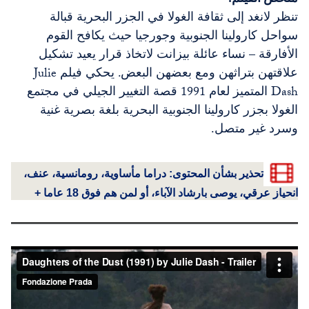
ملخص الفيلم:
تنظر لانغد إلى ثقافة الغولا في الجزر البحرية قبالة
سواحل كارولينا الجنوبية وجورجيا حيث يكافح القوم
الأفارقة – نساء عائلة بيزانت لاتخاذ قرار يعيد تشكيل
علاقتهن بتراثهن ومع بعضهن البعض. يحكي فيلم Julie
Dash المتميز لعام 1991 قصة التغيير الجيلي في مجتمع
الغولا بجزر كارولينا الجنوبية البحرية بلغة بصرية غنية
وسرد غير متصل.
تحذير بشأن المحتوى: دراما مأساوية، رومانسية، عنف،
انحياز عرقي، يوصى بارشاد الآباء، أو لمن هم فوق 18 عاما +