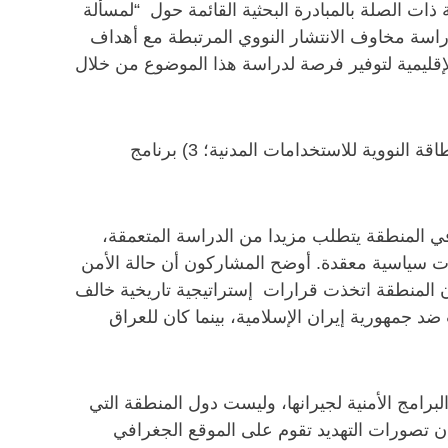
شة وجهات النظر الإقليمية ذات الصلة بالمبادرة البحثية القائمة حول “لمسألة
ولية والإقليمية في مايو 2010، وقد وضع هذا المشروع لدراسة مخاوف الانتشار النووي المرتبطة مع أهداف
قليمية لتوفير فرصة لدراسة هذا الموضوع من خلال
قُسِم الاجتماع وفقا لمواضيعه الرئيسية والتي تضمنت 1) الأمن الإقليمي و السيطرة والحد من الأسلحة؛ 2) برامج الطاقة النووية للاستخدامات المدنية؛ 3) برنامج
في المنطقة يتطلب مزيدا من الدراسة المتعمقة،
ات سياسية معقدة. أوضح المشاركون أن حالة الأمن
ان المنطقة اتخذت قرارات إستراتيجية تاريخية خالف
ضد جمهورية إيران الإسلامية، بينما كان للعراق
برامج الأمنية لجيرانها، وليست دول المنطقة التي
فإن تصورات التهديد تقوم على الموقع الجغرافي