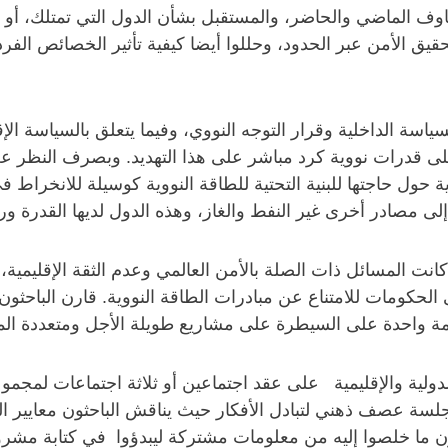
اوف الماضي والحاضر، والمستقبل بشأن الدول التي تمتلك، أ
يق الأمن عبر الحدود، وحللوا أيضا كيفية تأثير الخصائص الفردي
لسياسة الداخلية وقرار التوجه النووي، وفيما يتعلق بالسياسة ا
 على قدرات نووية كرد مباشر على هذا التهديد. وبصرف النظر 
وية حول حاجتها للبنية التحتية للطاقة النووية كوسيلة للانخراط
ى مصادر أخرى غير النفط والغاز، وهذه الدول لديها القدرة ور
انت المسائل ذات الصلة بالأمن العالمي وعدم الثقة الإقليمية
كومات للامتناع عن مبادرات الطاقة النووية. قارن الباحثون ا
ة واحدة على السيطرة على مشاريع طويلة الأجل ومتعددة ا
ت الدولية والإقليمية على عقد اجتماعين أو ثلاثة اجتماعات لمج
ي وجلسة عصف ذهني لتبادل الأفكار حيث يناقش الباحثون معايي
ون ما خلصوا إليه من معلومات مشتركة ليبدؤوا في كتابة مشروع ا