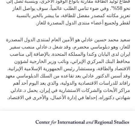
قطاع توليد الطاقة مقارنة بأنواع الوقود الأخرى، وبنسبة تصل إلى
نحو 58%”. وفي ضوء تنامي الطلب عالمياً، سوف يواصل الغاز
تعزيز مكانته كمصدر مفضل للطاقة، ما يبشر بالخير بالنسبة
لقطر ولجميع أعضاء منتدى الدول المصدرة للغاز.
سعيد محمد حسين عادلي هو الأمين العام لمنتدى الدول المصدرة
للغاز، وهو دبلوماسي مخضرم، وقد شغل د.عادلي منصب سفير
ايران لدى اليابان وكندا والمملكة المتحدة. بالإضافة إلى مناصب
محافظ البنك المركزي الإيراني، ونائب وزير الخارجية لشؤون
الاقتصاد والطاقة، ومستشار رئيس الجمهورية الإسلامية الإيرانية.
وقد أسس الدكتور عادلي بعد تقاعده من السلك الدبلوماسي معهد
رافاند للدراسات الاقتصادية والدولية، والذي يعد اليوم أحد أهم
مراكز الأبحاث والشركات الاستشارية في إيران. يحمل د.عادلي
شهادتي دكتوراه، إحداها في إدارة الأعمال، والأخرى في الاقتصاد.