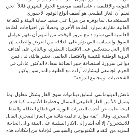
الدولية والإقليمية ، على أهمية موضوع الحوار الشهري قائلاً: “نحن
نعلم أن الغاز الطبيعي هو أنظف أنواع الوقود الأحفوري
المستخدمة، لما يوفره من مزايا على صعيد حماية البيئة والكفاءة
العالية مقارنة بموارد الطاقة الأخرى. وفضلاً عن احتياجات الطاقة
العالمية التي ستزداد مع مرور الوقت، من المهم أن نفهم عوامل
السوق والسياسة التي تؤثر على العلاقة بين العرض والطلب. إن
الآثار التي ستنعكس على الاقتصاد القطري، وبالتالي على أهداف
الرؤية الوطنية للتنمية والاقتصاد العالمي، تعتبر هائلة، لذا، فمن
دواعي سرورنا استضافة خبير الطاقة سعادة الدكتور عادلي في
الحرم الجامعي ليتشارك آراءه مع الطلبة والمدرسين وكبار
الشخصيات، ومجتمع الدوحة”.
ناقش الدبلوماسي السابق ديناميات سوق الغاز بشكل مطول، بما
يشمل كلاً من الغاز الطبيعي المسال وخطوط الأنابيب، كما قدم
لمحة عامة عن أحدث التغيرات الثورية في قطاع الطاقة والنفط
الصخري. وقال: “ثمة موارد عالمية هائلة من الغاز الصخري القابل
للاستخراج”، إلا أنه أشار إلى الآثار السلبية على البيئة وإلى الحاجة
للمزيد من التقدم التكنولوجي والسياسي للإفادة من إمكانات هذه