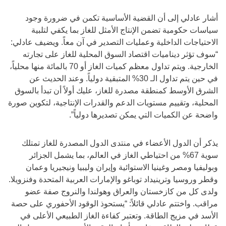
أشار عادلي إلى أن القضية الأساسية تكمن في ضرورة وجود
سياسات حكومية تضمن الإنتاج الأمثل للغاز بما يكفي لتلبية
الاحتياجات الداخلية وعمليات التصدير في آن معاً. ويضيف عادلي:
“سوف تؤثر ديناميات اقتصاد السوق المحلية للغاز على تجارته
الخارجية. ويتم تداول معظم كميات الغاز أو 70 بالمائة منها محلياً،
في حين يتم تداول الـ 30% المتبقية دولياً. وعند الحديث عن
الشرق الأوسط كمنطقة مصدرة للغاز، عليك أولاً أن تبدأ بالسوق
المحلية، وتقييم مستويات الدعم والقدرات الإنتاجية، لتكوين صورة
واضحة عن الكميات التي يمكن تصديرها دولياً”.
يذكر أن الدول الأعضاء في منتدى الدول المصدرة للغاز تمتلك
سوية 67% من احتياطي الغاز في العالم، بما يشمل الجزائر
وبوليفيا ومصر وغينيا الاستوائية وإيران وليبيا ونيجيريا وعمان
وقطر وروسيا وترينيداد توباغو والإمارات العربية المتحدة وفنزويلا.
ولدى كل من كازخستان والعراق وهولندا والنروج صفة عضو
مراقب. واختتم عادلي قائلاً: “يستحوذ الوقود الأحفوري على حصة
الأسد في مزيج الطاقة. وتعتبر كفاءة الغاز الطبيعي الأعلى في