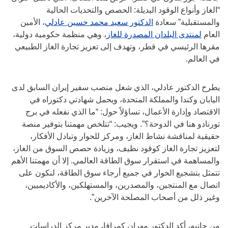
“الغاز وأنواع الوقود البديلة: الحصص والتحديات الحالية
والمستقبلية” سعادة
الدكتور سعيد محمد حسين عادلي
، الأمين
العام
لمنتدى البلدان المصدرة للغاز
، وهي منظمة حكومية دولية،
مقرها الرئيسي في قطر، وتهدف إلى تعزيز تجارة الغاز الطبيعي
في العالم.
يطرح الدكتور عادلي، الذي شغل منصب سفير إيران السابق لدى
اليابان وكندا والمملكة المتحدة، ويحمل شهادتي دكتوراه في
الاقتصاد وإدارة الأعمال، تساؤلاً حول: “ما الذي نفعله في برج
تورنادو هنا في الدوحة؟”. ويجيب: “تتلخص مهمتنا بتوفير منصة
حقيقية لمناقشة نشاط الغاز، ومركز للحوار وتبادل الأفكار،
لتعزيز تجارة الغاز كوقود نظيف، وزيادة حصص السوق من الغاز،
والمساهمة في استقرار سوق الطاقة العالمي. إلا أن مهمتنا الأهم
تتمثل بتشجيع الحوار في جميع أرجاء سوق الطاقة، لنكون على
اتصال مع المنتجين، والمصدرين، والمستهلكين، والأكاديميين،
وغير ذلل من أصحاب المصلحة الآخرين”.
من جانبه، أكد الدكتور مهران كمرافا، مدير مركز الدراسات