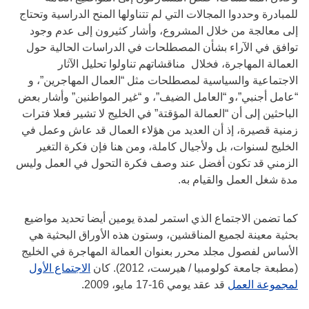
للمبادرة وحددوا المجالات التي لم تتناولها المنح الدراسية وتحتاج
إلى معالجة من خلال المشروع، وأشار كثيرون إلى عدم وجود
توافق في الآراء بشأن المصطلحات في الدراسات الحالية حول
العمالة المهاجرة، فخلال مناقشاتهم تناولوا تحليل الآثار
الاجتماعية والسياسية لمصطلحات مثل “العمال المهاجرين”، و
“عامل أجنبي”،و “العامل الضيف”، و “غير المواطنين” وأشار بعض
الباحثين إلى أن “العمالة المؤقتة” في الخليج لا تشير فعلا فترات
زمنية قصيرة، إذ أن العديد من هؤلاء العمال قد عاش وعمل في
الخليج لسنوات، بل ولأجيال كاملة، ومن هنا فإن فكرة التغير
الزمني قد تكون أفضل عند وصف فكرة التحول في العمل وليس
مدة شغل العمل والقيام به.
كما تضمن الاجتماع الذي استمر لمدة يومين أيضا تحديد مواضيع
بحثية معينة لجميع المناقشين، وستون هذه الأوراق البحثية هي
الأساس لفصول مجلد محرر بعنوان العمالة المهاجرة في الخليج
(مطبعة جامعة كولومبيا / هيرست، 2012). كان
الاجتماع الأول
لمجموعة العمل
قد عقد يومي 16-17 مايو، 2009.