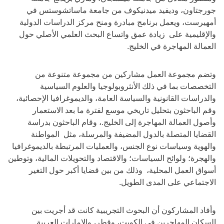
جورجتاون، وديفيد ميدنيكوف من جامعة ماساتشوستس في
أمهيرست، ويعمل برنامج مبادرة ومنح مركز الدراسات الدولية
والإقليمية على زيادة عمق واتساع البحث العلمي الأصلي حول
العمالة المهاجرة في الخليج.
وتضم مجموعة العمل مشاركين من مجموعة متنوعة من
التخصصات بما في ذلك الأنثروبولوجيا والعلوم السياسية
والدراسات القانونية والسياسة العامة، والديموغرافيا الإحصائية،
وقم الباحثون بتحليل تاريخي موسع لفترة ما بعد الاستعمار
وأصول العمالة المهاجرة إلى الخليج.، وقام الباحثون بدراسة
القضايا المتصلة بالدول المضيفة والمرسلة، مثل المواطنة
والهوية وسياسات نوع الجنس، والعمليات المرتبطة بالديموغرافيا
والهجرة؛ ولوائح السياسات؛ والاقتصاد والتحويلات المالية، وتوطين
أسواق العمل المحلية، وذلك من بين قضايا أكبر حول التغير
الاجتماعي على المدى الطويل.
وأفاد المشاركون أن البحوث التجريبية كانت قد أجريت بين
السكان المهاجرين في الكويت، وقطر، والإمارات العربية