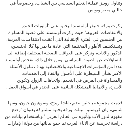
وتناول روبنز عملية التعلم السياسي بين الشباب، وخصوصاً في
حالتي مصر وتونس.
ركزت ورقة جنيفر أولمستد البحثية على “أولويات الجندر
والانتفاضات العربية.” حيث ركزت أولمستد على قضية المساواة
بين الجنسين في الفترة الإنتقالية التي أعقبت الانتفاضات العربية،
وتستكشف الأطوار المختلفة التي عادة ما يمر بها كلا الجنسين،
الذكور والاناث، وتركز على العواقب الصحية المختلفة إضافة الى
التساؤلات عن الصوت السياسي. ومن خلال ذلك، تفحص أولمستد
عددا من المؤشرات الاجتماعية والاقتصادية بهدف تناول الأسئلة
الاكبر بشأن السيطرة على الأصول والنفاذ إلى الخدمات،
والمساواة في الفرص في التعليم، واتجاهات الزواج وتكوين
الأسرة، والأنماط المتشكلة القائمة على الجندر في أسواق العمل.
قدمت مجموعة باحثين تضم ناتاشا ريدج، وسوهيون جيون، وسها
شامي، وآن كريستين نيبلت ورقة بحثية مشتركة بعنوان “وضع
مفهوم لدور الأب وتأثيره في العالم العربي.” وباستخدام بيانات من
دراسة تجريبية عن الآباء العرب تم جمع بياناتها من دولة الإمارات