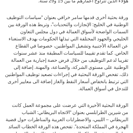
هؤلاء الذين تتراوح أعمارهم ما بين 15 و29 سنة.
ورقة بحثية أخرى قدمها سامر خرافي بعنوان “سياسات التوظيف
الوطنية في الخليج: الإنجازات والتحديات”، وتربط هذه الورقة بين
السمات الواضحة لأسواق العمالة في دول مجلس التعاون
الخليجي والجهود المختلفة التي تبذلها الحكومات بهدف الاستغناء
عن العمالة الأجنبية وتشغيل المواطنين، خصوصا في القطاع
الخاص. كما تقدم تقييما للسياسات المطبقة منذ عشر سنوات
تقريبا لدعم التوظيف من خلال فرض حصة إجبارية من العمالة
الوطنية على مستوى الشركة، والصناعة، والمهنة. إضافة إلى
ذلك، تفحص الورقة البحثية في إجراءات تصعيد توظيف المواطنين
التي ترتبط بانخفاض أسعار النفط والغاز إضافة الى معايير أخرى
للتدخل في أسواق العمالة.
الورقة البحثية الأخيرة التي عرضت على مجموعة العمل كانت
من شيرين الطرابلسي بعنوان “الاتجاه البريطاني: الشباب
البريطاني – الليبي، والاضطرابات العربية والمناظرات حول قضية
الهجرة في المملكة المتحدة”. تفحص هذه الورقة الخطاب السائد