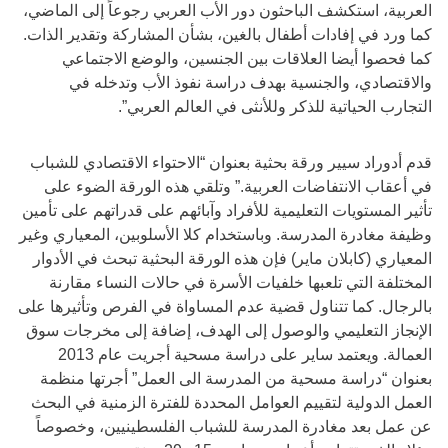
العربية، استكشف الباحثون دور الأب العربي رجوعاً إلى الماضي،
كما ورد في إفادات أطفال بالغين، بشأن المشاركة وتقدير الذات.
كما فحصوا أيضا العلاقات بين الجنسين، والوضع الاجتماعي
والاقتصادي، والجنسية بهدف دراسة نفوذ الأب وتدخله في
التجارب الحياتية للذكر وللأنثى في العالم العربي”.
قدم أدوراد سيير ورقة بحثية بعنوان “الاحتواء الاقتصادي للشباب
في أعقاب الانتفاضات العربية.” وتلقي هذه الورقة الضوء على
تأثير المستويات التعليمية للأفراد وآبائهم على قدراتهم على تأمين
وظيفة مغادرة المدرسة. وباستخدام كلا الأسلوبين، المعياري وغير
المعياري (كابلان ماير) فإن هذه الورقة البحثية تبحث في الأدوار
المختلفة التي تلعبها خلفيات الأسرة في حالات النساء مقارنة
بالرجال. كما تتناول قضية عدم المساواة في الفرص وتأثيرها على
الإنجاز التعليمي والوصول إلى الهدف، إضافة إلى مخرجات سوق
العمالة. ويعتمد ساير على دراسة مسحية أجريت عام 2013
بعنوان “دراسة مسحية من المدرسة الى العمل” أجرتها منظمة
العمل الدولية لتقييم العوامل المحددة للفترة الزمنية في البحث
عن عمل بعد مغادرة المدرسة للشباب الفلسطينيين، وخصوصاً