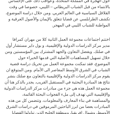
حول الهجرة في المملكة المتحدة، وعواقب ذلك على الإحساس
بالانتماء من قبل الشباب البريطاني – الليبي، خصوصا في وقت
القلاقل السياسية في العالم العربي. ومن خلال دراسة الموضوع،
تكشف الطرابلسي عن قضايا تتعلق بالإيمان والأصول العرقية و
المواطنة للشباب الليبي في المهجر.
اختتم اجتماعات مجموعة العمل الثانية كلا من مهران كمرافا
مدير مركز الدراسات الدولية والإقليمية، و بول داير مستشار أول
في صلتك. وبفضل التعاون والجهد المشترك بين المؤسستين ومن
خلال تسهيل المساهمات الأصلية التي قدمها الخبراء حول
الموضوع، فقد تمكنت مجموعة العمل من تحريك دراسة قضية
الشباب في الشرق الأوسط المعاصر الى الأمام. ومن المتوقع ان
يقوم مركز الدراسات الدولية والإقليمية بالتعاون مع صلتك بنشر
نتائج هذ المبادرة البحثية في المستقبل القريب. يجدر بالذكر هنا أن
مجموعة العمل هذه هي جزء من مبادرات مركز الدراسات الدولية
والإقليمية التي تهدف إلى ملء الفجوات البحثة القائمة،
والمساهمة في بناء المعارف والمعلومات. وتتضمن كل من هذه
المبادرات بعضا من ابرز الباحثين المرموقين في دراسات الشرق
الأوسط، وشمال افريقيا، ومنطقة الخليج الذين تناولوا القضايا