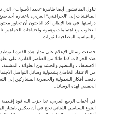
تناول المناقشون أيضا ظاهرة “تعدد الأصوات”، التي ت
المناقشات إلى ’الجرافيتي‘‘ العربي، باعتباره أحد 
دراستها. في هذا الإطار، أكد الباحثون أن تجاوز محت
التجاوب مع اهتمامات وهموم واحتياجات الجماهير. نا
والسياسية المصاحبة للثورات.
خضعت وسائل الإعلام على مدار هذه الفترة للتوظيف 
هذه الحركات كما هائلا من العناصر القادرة على تطوي
الاصطفاف والتنظيم والحشد بين الطوائف المشتتة، ل
من الاعتقاد الخاطئ بشمولية وسائل التواصل الاجتما
دفعت أفكار الشمولية والحصرية المشاركين إلى التس
الحقيقي لهذه الوسائل.
في أعقاب الربيع العربي، غدا حزب الله قوة إقليمية ف
التنوع السياسي اللبناني نجح في أن يعكس بامتياز ال