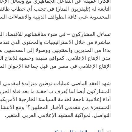
أفكارا عميقة عن التفاعل الجماهيري مع وسائل الإعلام
التابعة له (تليفزيون المنار) في تجنب أي خطاب طائفي
المحسوبة على كافة الطوائف الدينية والانتماءات الس
تساءل المشاركون – في ضوء مناقشاتهم للاقتصاد ا
مباشرة من خلال الاستراتيجيات والمحتوى الذي تقدمه و
بدءا من المديرين والمنتجين ووصولا إلى الصحفيين 
مدن الإنتاج الإعلامي، كمواقع مفيدة وخصبة للإنتاج ا
الإنتاج الإعلامي في مصر من قبل جماعة الإخوان الم
شهد العقد الماضي عمليات توطين متزايدة لمقدمي الأخب
المشاركون أيضا لما يٌعرف ب”حقبة ما بعد قناة الجزير
أداة إعلامية ناجعة لخدمة السياسة الخارجية الأمريكية
المستعرة من مقدمي الأخبار المحليين؟” ومع الانتشار 
التواصل، لمواكبة المشهد الإعلامي العربي المتغير.