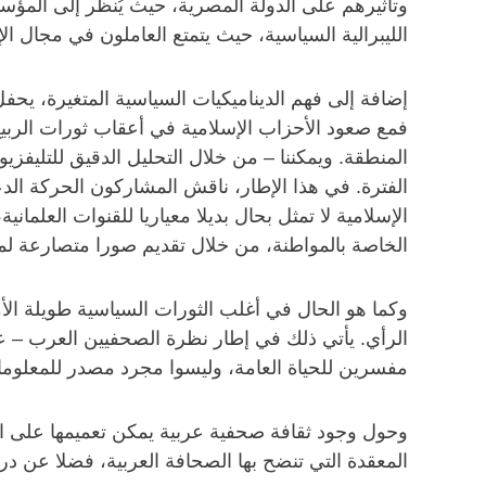
وتأثيرهم على الدولة المصرية، حيث يُنظر إلى المؤسسا
الليبرالية السياسية، حيث يتمتع العاملون في مجال ال
إضافة إلى فهم الديناميكيات السياسية المتغيرة، يحفل
فمع صعود الأحزاب الإسلامية في أعقاب ثورات الرب
المنطقة. ويمكننا – من خلال التحليل الدقيق للتليفزي
الفترة. في هذا الإطار، ناقش المشاركون الحركة الدعوي
الإسلامية لا تمثل بحال بديلا معياريا للقنوات العلمان
الخاصة بالمواطنة، من خلال تقديم صورا متصارعة لم
وكما هو الحال في أغلب الثورات السياسية طويلة الأمد،
الرأي. يأتي ذلك في إطار نظرة الصحفيين العرب – عل
مفسرين للحياة العامة، وليسوا مجرد مصدر للمعلوم
وحول وجود ثقافة صحفية عربية يمكن تعميمها على الم
المعقدة التي تنضح بها الصحافة العربية، فضلا عن درا