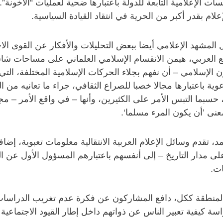
ت الإعلامية التابعة للدولة باعتبارها ضحية لعمليات “الأخونة”
إعلام بقدر أكبر من الحرية في انتقاد القيادة السياسية.
 المشهد الإعلامي أيضا ببعض التحليلات والأفكار عن القوى الاج
يع العربي، هيمن الانقسام الإسلامي العلماني على مساحات 
ون الإسلامي – أن نفهم بجلاء الحركات الإسلامية المختلفة، الت
ة باعتبارها مجالا خصبا للصراع الثقافي، جراء ما تعانيه من ال
ية، حسبما التبس الأمر على الكثيرين، وأنها – في واقع الأمر – م
عنى ’أن يكون المرء مسلما‘.
 تقدم وسائل الإعلام العربية الانتقالية معلومات تعبوية، إضاف
ى مدار التاريخ – إلى أنفسهم باعتبارهم المسؤول الأول عن ال
ات.
نطقة ككل، دافع المشاركون عن فكرة عدم تغريب الدراسات الإع
سة كيفية تعبير الناس عن ذواتهم داخل إطار القيود الاجتماعية 