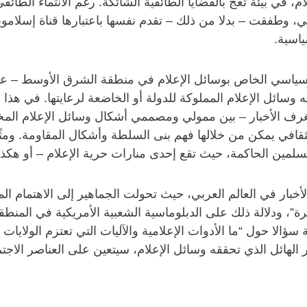
، في بيئة تعج بالقضايا الطائفية الشائكة. رغم الانتماء الطا
، وطفقت – بدلا من ذلك – تقدم نفسها باعتبارها قناة إسلاموية
ياسية.
لسياسي الخاص بوسائل الإعلام في منطقة الشرق الأوسط – عم
سائل الإعلام المملوكة للدولة أو الخاضعة لرعايتها. في هذا ال
بغرف الأخبار – بين ممولي ومصممي أشكال وسائل الإعلام الم
لثقافي يمكن من خلالها فهم بنى السلطة وأشكال المقاومة. ومثً
سلمين الحاكمة، حيث تقع إحدى منارات حرية الإعلام – أو هكذ
ار في العالم العربي، حيث تحولت الجماهير إلى الاهتمام المتزا
ة”، ودلالة ذلك على الدبلوماسية الشعبية الأمريكية في المنطق
 سؤالا حول “ما الأدوات الإعلامية والآليات التي تعتزم الولايا
الهائل الذي تحققه وسائل الإعلام، سيتعين على العناصر الاجتم