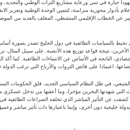
جهودا جبارة في تبني ورعاية مشاريع التراث الوطني والتجديد، ون
م بأدوار محورية متزامنة، لتثمين الوحدة الوطنية وتعزيز الا
ر عن الخطاب الإقليمي المتشظي، المغلف بالعديد من الموضو
لتي تحيط بالسياسات الطائفية في دول الخليج تصدر بصورة أساسي
لأخرين، نتيجة قواعد توزيع هذه الأنصبة. على سبيل المثال، ت
تصادي، الناتجة في الأساس عن الانتماءات الطائفية. كما أكد ا
ضاعها، اعتمادا على فائض الثروات والأرباح التي ترغب الدولة ف
 الشيعي، في ظل النظام السياسي الجديد، قلق الحكومات السنية
ث التي شهدتها البحرين مؤخرا، وما أعقبها من تدخل عسكري م
 كشفت عن التأثير المباشر الذي تخلفه الصراعات الطائفية في 
ق بدولة خليجية دون أخرى، وإنما باعتبارها ذات تأثير مباشر وع