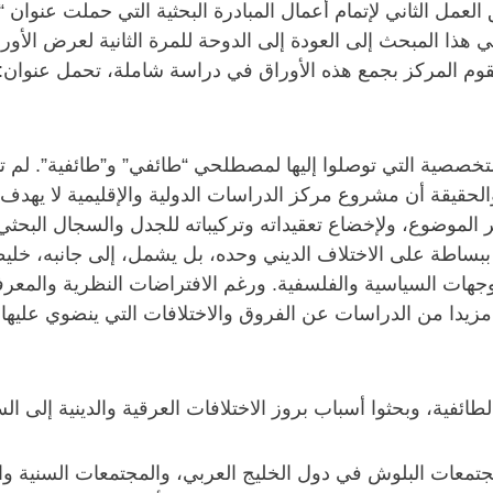
العمل الثاني لإتمام أعمال المبادرة البحثية التي حملت عنوان “
تخصصين في هذا المبحث إلى العودة إلى الدوحة للمرة الثانية لعرض الأ
قوم المركز بجمع هذه الأوراق في دراسة شاملة، تحمل عنوان: 
لتخصصية التي توصلوا إليها لمصطلحي “طائفي” و”طائفية”. لم تت
الحقيقة أن مشروع مركز الدراسات الدولية والإقليمية لا يه
لموضوع، ولإخضاع تعقيداته وتركيباته للجدل والسجال البحثي. ر
 ببساطة على الاختلاف الديني وحده، بل يشمل، إلى جانبه، خليط
توجهات السياسية والفلسفية. ورغم الافتراضات النظرية والمعرف
مزيدا من الدراسات عن الفروق والاختلافات التي ينضوي عليها
طائفية، وبحثوا أسباب بروز الاختلافات العرقية والدينية إلى
تمعات البلوش في دول الخليج العربي، والمجتمعات السنية وا