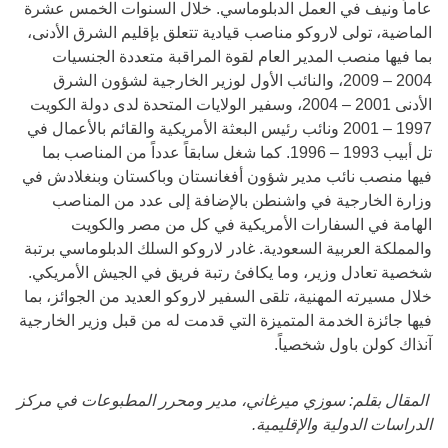
عاماً ونيف في العمل الدبلوماسي. خلال السنوات الخمس عشرة
الماضية، تولى لاروكو مناصب قيادية تتعلق بإقليم الشرق الأدنى،
بما فيها منصب المدير العام لقوة المراقبة متعددة الجنسيات
2004 – 2009، والنائب الأول لوزير الخارجية لشؤون الشرق
الأدنى 2001 – 2004، وسفير الولايات المتحدة لدى دولة الكويت
1997 – 2001 ونائب رئيس البعثة الأمريكية والقائم بالأعمال في
تل أبيب 1993 – 1996. كما شغل سابقاً عدداً من المناصب بما
فيها منصب نائب مدير شؤون أفغانستان وباكستان وبنغلادش في
وزارة الخارجية في واشنطن بالإضافة إلى عدد من المناصب
الهامة في السفارات الأمريكية في كل من مصر والكويت
والمملكة العربية السعودية. غادر لاروكو السلك الدبلوماسي برتبة
شخصية تعادل وزير، وما يكافئ رتبة فريق في الجيش الأمريكي.
خلال مسيرته المهنية، تلقى السفير لاروكو العديد من الجوائز، بما
فيها جائزة الخدمة المتميزة التي قدمت له من قبل وزير الخارجية
آنذاك كولن باول شخصياً.
المقال بقلم: سوزي ميرغاني، مدير ومحرر المطبوعات في مركز
الدراسات الدولية والإقليمية.