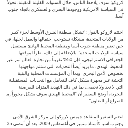
لاروكو: سوف يلاحظ الناس، خلال السنوات القليلة المقبلة، تحولاً
في السياسة الأمريكية ووجودها البحري والعسكري باتجاه جنوب
آسيا.
اختتم لاروكو بالقول: “تشكل منطقة الشرق الأوسط لجزء كبير
من الولايات المتحدة، مشكلة تستوجب احتمالها والعمل لحلها، في
حين تعتبر منطقة جنوب آسيا ومنطقة المحيط الهادئ مستقبل
سياسة الولايات المتحدة”. بالإضافة إلى ذلك، نظراً لموقعها
الجغرافي الاستراتيجي، فإن 50% تقريباً من تجارة العالم تمر عبر
المحيط الهندي، ما يزيد أيضاً التحديات التي ستتم مواجهتها
بخصوص الأمن البحري. وبما أن المؤسسات المحلية والبنية
التحتية غير مجهزة بشكل كاف للتعامل مع التحديات المستقبلية
التي لا تعد ولا تحصى، بما في ذلك التهديد المتزايد للقرصنة
البحرية، أوضح السفير أن “المحيط الهندي سوف يشكل محوراً إما
للصراع أو للتعاون”.
انضم السفير المتقاعد جيمس لاروكو إلى مركز الشرق الأدنى
وجنوب آسيا كأستاذ متميز في أغسطس 2009، بعد أن أمضى 35