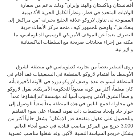
أفغانستان وباكستان والهند وإيران” وذلك بدعم من سفارة
الولايات المتحدة في قطر. ونظراً لكامل الحرية الأكاديمية
الممنوحة له، تناول لاروكو علاقة الخليج بجيرانه “من مراكش إلى
بنغلادش”. وأوضح للجمهور كيف منحه مركز الأبحاث حرية
التصرف بعيداً عن الموقف الأمريكي الرسمي الدبلوماسي، ما
مكنه من إجراء محادثات صريحة مع السلطات الباكستانية
والإيرانية.
روى السفير بعضاً من تجاربه كدبلوماسي في منطقة الشرق
الأوسط. بدأ اهتمام لاروكو بالمنطقة في السبعينيات فقد أقام في
المنطقة لسنوات عدة. وصف لاروكو دوره في الآونة الأخيرة بأنه
كان معلماً، أكثر من كونه مبعوثاً للحكومة الأمريكية. يقول لاروكو
واصفاً الشرق الأدنى وجنوب آسيا أنه مؤسسة “تم إنشاؤها عمداً
في محاولة لجمع الناس في هذه المنطقة معاً سعياً للوصول إلى
حوار جاد وإيجاد مجتمعات ذات نفوذ، للقضاء على سوء التفاهم
وللحصول على عقول منفتحة قدر الإمكان”. يشغل حالياً أكثر من
3,000 خريج من المركز مناصب قيادية في جميع أنحاء العالم.
يشكل خريجو السياسة النسبة الأكبر، وقد شغلوا مناصب عضوية