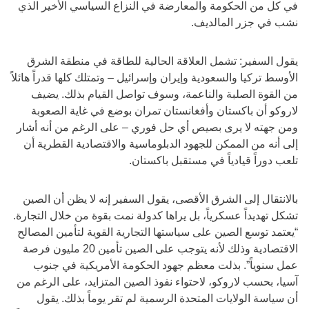
في كل من الحكومة والمعارضة في النزاع السياسي الأخير الذي
نشب في جزر المالديف.
يقول السفير: تشمل العلاقة الحالية للطاقة في منطقة الشرق
الأوسط تركيا والسعودية وإيران وإسرائيل – وتمتلك كلها قدراً هائلاً
من القوة الصلبة والناعمة، وسوف تواصل القيام بذلك. يضيف
لاروكو أن باكستان وأفغانستان تمران بوضع في غاية الصعوبة
ومن جهته لا يرى بصيص أي حل فوري – على الرغم من أنه أشار
إلى أنه من الممكن للجهود الدبلوماسية والاقتصادية القطرية أن
تلعب دوراً قيادياً في مستقبل باكستان.
بالانتقال إلى الشرق الأقصى، يقول السفير إنه لا يظن أن الصين
تشكل تهديداً عسكرياً، بل يراها كدولة نمت بقوة من خلال التجارة.
“يعتمد توسع الصين على سياستها التجارية القوية لتأمين المصالح
الاقتصادية وذلك لأنه يتوجب على الصين تأمين 20 مليون فرصة
عمل سنوياً”. بذلت معظم جهود الحكومة الأمريكية في جنوب
آسيا، بحسب لاروكو، لاحتواء نفوذ الصين المتزايد، على الرغم من
أن سياسة الولايات المتحدة الرسمية لم تقر يوماً بذلك. يقول