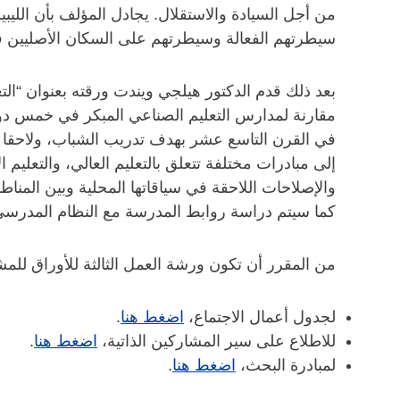
من أجل السيادة والاستقلال. يجادل المؤلف بأن الليب
سيطرتهم الفعالة وسيطرتهم على السكان الأصليين في 
بعد ذلك قدم الدكتور هيلجي ويندت ورقته بعنوان “التع
مقارنة لمدارس التعليم الصناعي المبكر في خمس دول ف
في القرن التاسع عشر بهدف تدريب الشباب، ولاحقا الش
إلى مبادرات مختلفة تتعلق بالتعليم العالي، والتعلي
والإصلاحات اللاحقة في سياقاتها المحلية وبين المنا
كما سيتم دراسة روابط المدرسة مع النظام المدرسي 
من المقرر أن تكون ورشة العمل الثالثة للأوراق للمش
لجدول أعمال الاجتماع،
اضغط هنا
.
للاطلاع على سير المشاركين الذاتية،
اضغط هنا
.
لمبادرة البحث،
اضغط هنا
.