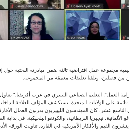
دولية والإقليمية مجموعة عمل افتراضية ثالثة ضمن مبادرته البحثية حو
 من فصلين، وتلقيا تعليقات معمقة من المجموعة.
ة العمل”: التعليم الصناعي الليبيري في غرب أفريقيا.” يتناول
ائمة على الولايات المتحدة. يستكشف المؤلف العلاقة الداخلية ا
 التاسع عشر، كان المهندسون الليبيريون يدربون العمال الأفارق
الألمانية، نيجيريا البريطانية، والكونغو البلجيكية. في بداية 
رون القيم والأفكار الأمريكية في القارة. تناولت الورقة الأدبيا