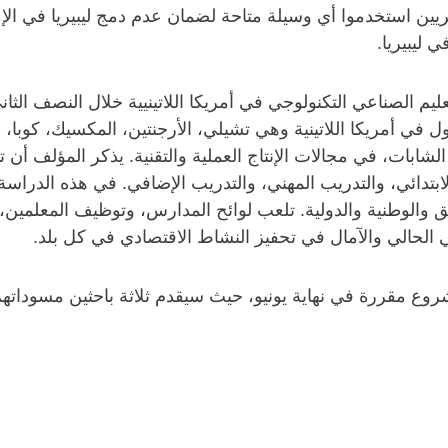
يريين استخدموا أي وسيلة متاحة لضمان عدم دمج ليبيريا في الإ
ليبيريا.
ليم الصناعي التكنولوجي في أمريكا اللاتينيية خلال النصف الث
ي أمريكا اللاتينية وهي تشيلي، الأرجنتين، المكسيك، كوبا، و
ابات، في مجالات الإنتاج العملية والتقنية. يذكر المؤلف أن ت
م الابتدائي، والتدريب المهني، والتدريب الإضافي. في هذه الد
طق والوطنية والدولية. تلعب لوائح المدارس، وتوظيف المعلمين
الحالي والآمال في تحفيز النشاط الاقتصادي في كل بلد.
روع مقررة في نهاية يونيو، حيث سيقدم ثلاثة باحثين مسوداتهم ا