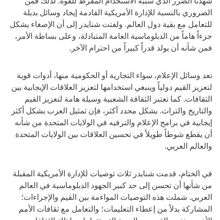
شهدنا الضرر الذي سببه الاستخدام المفرط للقوة. لذلك فمن
الضروري بالنسبة للإدارة الأمريكية القادمة إيجاد وسائل بديلة
للتعامل مع بقية دول العالم. ولفتت شنايدر إلى أن الإصغاء يشكل
جزءاً هاماً من الدبلوماسية العامة المتبادلة، وعلى بساطة الأمر،
فمن شأنه أن يولد قدراً كبيراً من احترام الآخر.
تعد وسائل الإعلام، سواء التجارية أو الحكومية منها، أدوات قوية
لتعزيز القيم دولياً وينبغي استخدامها لتعزيز العلاقات الإيجابية بين
الثقافات. كما تعتبر الثقافة الشعبية وسيلة هامة لتعزيز القيم
والتاريخ والتراث. بشكل محدد أكثر، فإن تمثيل العرب بشكل أكثر
إيجابية في برامج الإعلام والترفيه في الولايات المتحدة من شأنه
أن يقطع شوطاً طويلاً في تحسين العلاقات بين الولايات المتحدة
والعالم العربي.
في الختام، قدمت شنايدر ثلاث توصيات للإدارة الأمريكية المقبلة
من شأنها أن تحسن إلى حد كبير الجهود الدبلوماسية في العالم
العربي. شملت هذه التوصيات المواءمة بين القيم والإجراءات؛
المشاركة بدلاً من إعطاء التعليمات؛ والتعامل مع ثقافات الأمم