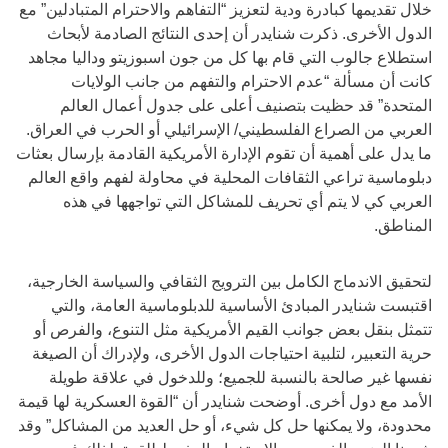
خلال تقديمها كبادرة ودية لتعزيز “التفاهم والاحترام المتبادلين” مع
الدول الأخرى. ذكرت شنايدر أن إحدى النتائج الصادمة لأبحاث
استطلاع جالوب التي قام بها كل من جون اسبوزيتو وداليا مجاهد
كانت أن مسألة “عدم الاحترام والتفهم من جانب الولايات
المتحدة” قد حظيت بتصنيف أعلى على جدول أعمال العالم
العربي من الصراع الفلسطيني/ الإسرائيلي أو الحرب في العراق.
ما يدل على أهمية أن تقوم الإدارة الأمريكية القادمة بإرسال بعثات
دبلوماسية تراعي الثقافات المحلية في محاولة لفهم واقع العالم
العربي كي لا يتم أي تحريف للمشاكل التي تواجهها في هذه
المناطق.
لتحقيق الاندماج الكامل بين الترويج الثقافي والسياسة الخارجية،
اقتبست شنايدر المبادئ الأساسية للدبلوماسية العامة، والتي
تتمثل بنقل بعض جوانب القيم الأمريكية مثل التنوع، والفرص أو
حرية التعبير، لتلبية احتياجات الدول الأخرى، ولإدراك أن الصيغة
نفسها غير صالحة بالنسبة للجميع؛ وللدخول في علاقة طويلة
الأمد مع دول أخرى. أوضحت شنايدر أن “القوة العسكرية لها قيمة
محدودة، ولا يمكنها حل كل شيء، أو حل العديد من المشاكل” وقد