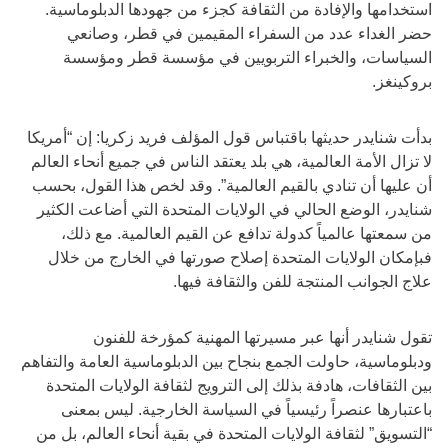
استخدامها والإفادة من الثقافة كجزء من جهودها الدبلوماسية.
حضر الغداء عدد من السفراء المقيمين في قطر، وصانعي
السياسات، والخبراء التربويين في مؤسسة قطر ومؤسسة
بروكينغز.
بدأت شنايدر حديثها باقتباس قول المؤلف فريد زكريا: إن “أمريكا
لا تزال الأمة العالمية، هي بلد يعتقد الناس في جميع أنحاء العالم
أن عليها أن تنادي بالقيم العالمية”. وقد لخص هذا القول، بحسب
شنايدر، الوضع الحالي في الولايات المتحدة التي أضاعت الكثير
من سمعتها عالمياً كدولة تدافع عن القيم العالمية. مع ذلك،
فبإمكان الولايات المتحدة إصلاح صورتها في الخارج من خلال
علاج الجوانب المنتجة للفن والثقافة فيها.
تقول شنايدر أنها عبر مسيرتها المهنية كمؤرخة للفنون
ودبلوماسية، حاولت الجمع بنجاح بين الدبلوماسية العامة والتفاهم
بين الثقافات، هادفة بذلك إلى الترويج لثقافة الولايات المتحدة
باعتبارها عنصراً رئيسياً في السياسة الخارجية. ليس بمعنى
“التسويق” لثقافة الولايات المتحدة في بقية أنحاء العالم، بل من