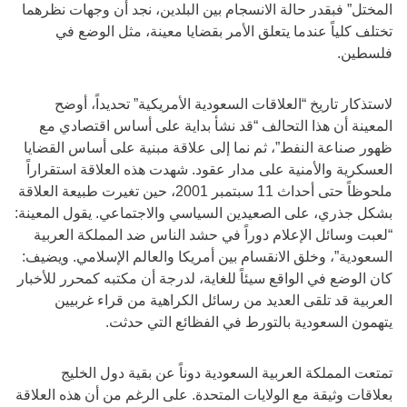
المختل” فبقدر حالة الانسجام بين البلدين، نجد أن وجهات نظرهما
تختلف كلياً عندما يتعلق الأمر بقضايا معينة، مثل الوضع في
فلسطين.
لاستذكار تاريخ “العلاقات السعودية الأمريكية” تحديداً، أوضح
المعينة أن هذا التحالف “قد نشأ بداية على أساس اقتصادي مع
ظهور صناعة النفط”، ثم نما إلى علاقة مبنية على أساس القضايا
العسكرية والأمنية على مدار عقود. شهدت هذه العلاقة استقراراً
ملحوظاً حتى أحداث 11 سبتمبر 2001، حين تغيرت طبيعة العلاقة
بشكل جذري، على الصعيدين السياسي والاجتماعي. يقول المعينة:
“لعبت وسائل الإعلام دوراً في حشد الناس ضد المملكة العربية
السعودية”، وخلق الانقسام بين أمريكا والعالم الإسلامي. ويضيف:
كان الوضع في الواقع سيئاً للغاية، لدرجة أن مكتبه كمحرر للأخبار
العربية قد تلقى العديد من رسائل الكراهية من قراء غربيين
يتهمون السعودية بالتورط في الفظائع التي حدثت.
تمتعت المملكة العربية السعودية دوناً عن بقية دول الخليج
بعلاقات وثيقة مع الولايات المتحدة. على الرغم من أن هذه العلاقة