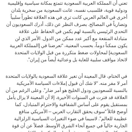
تعني أن المملكة العربية السعودية تتمتع بمكانة سياسية وإقليمية
ودولية قوية، فللسبب نفسه، عانت السعودية من سخرية بلدان
أخرى في العالم العربي كانت ترى في هذه العلاقة تطوراً سلبياً
وتضارباً في المصالح. بصرف النظر عن ذلك، أدرك السعوديون أن
التحدي الرئيسي بالنسبة لهم يكمن في الحفاظ على علاقة
متبادلة المنفعة مع أكبر عدد ممكن من الدول. الأمر الذي لن
يكون ممكناً دوماً، بحسب المعنية، “تعرضنا في [المملكة العربية
السعودية] لمحاولات ضغط متكررة من قبل الولايات المتحدة
لاتخاذ مواقف سلبية للغاية بل وعدائية أيضاً من إيران”.
في الختام، قال المعينة أن تغير علاقة السعودية بالولايات المتحدة
أمر لا مفر منه. “لا شك أن قبول إملاءات السياسة الأمريكية
بالنسبة للسعوديين ودول الخليج هو أمر ضار”. وعلى الرغم من أن
العلاقة قد فترت في السنوات الأخيرة، إلا أن المعينة لا يزال يأمل
بمستقبل يقوم على أساس الشفافية والاحترام المتبادل، كما
أوضح قائلاً “سوف يحقق التقارب العربي – الأمريكي منافع
عظيمة للعالم”. لاسيما في ضوء التغيرات السياسية الزلزالية
الجارية حالياً في جميع أنحاء الشرق الأوسط. فضلاً عن أن قوة