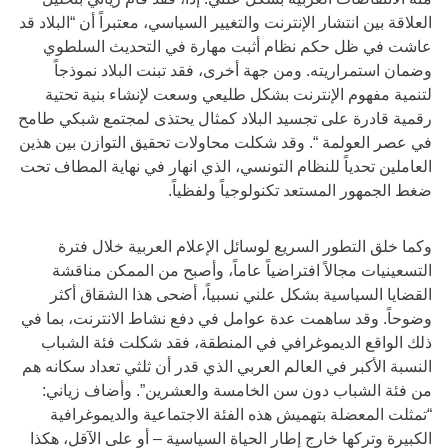
العلاقة بين انتشار الإنترنت والتغيير السياسي، معتبراً أن “البلاد قد
عاشت في ظل حكم نظام أثبت مهارة في التحديث السلطوي
وضمان استمراريته. ومن جهة أخرى، فقد تبنت البلاد نموذجاً
لتنمية مفهوم الإنترنت بشكل طليعي وسعت لإنشاء بنية تحتية
رقمية قادرة على تجسيد البلاد كمثال يحتذى لمجتمع شبكي طامح
في عصر العولمة “. وقد شكلت محاولات تحقيق التوازن بين هذين
العاملين تحدياً للنظام التونسي، الذي انهار في نهاية المطاف تحت
ضغط الجمهور المستعد تكنولوجياً ولفظياً.
وكما خلق التطور السريع لوسائل الإعلام العربية خلال فترة
التسعينيات مجالاً افتراضياً عاماً، وأصبح من الممكن مناقشة
القضايا السياسية بشكل علني نسبياً، أضحى هذا الشقاق أكثر
وضوحاً. وقد ساهمت عدة عوامل في دفع نشاط الانترنت، بما في
ذلك الواقع الديموغرافي في المنطقة، فقد شكلت فئة الشباب
النسبة الأكبر في العالم العربي الذي قدر أن ثلثي تعداد سكانه هم
من فئة الشباب دون سن الخامسة والعشرين”. وأضاف زياني:
“تمثلت المعضلة بتهميش هذه الفئة الاجتماعية والديموغرافية
الكبيرة وتركها خارج إطار الحياة السياسية – أو على الآقل، هكذا