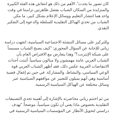
كان تصور ما يحدث”. الأهم من ذلك هو انتعاش هذه الفئة الكبيرة
والمتزايدة من السكان الشباب بفضل ظاهرتين تزامنتا في وقت
واحد هما انتشار التعليم ووسائل الإعلام بشكل كبير، ما مكن
الشباب من تحدي الهياكل التقليدية للسلطة والدعوة إلى التفكير
النقدي.
وللتركيز على مسائل التنشئة الاجتماعية السياسية، اتجهت دراسة
زياني للإجابة عن السؤال المحوري: “كيف يصبح الشباب مسيساً
على شبكة الإنترنت؟” وهذا يتعارض مع الافتراض العام بأن
الشباب العربي عامة مهمشون ولا مبالون سياسياً. أثبتت أحداث
الانتفاضات العربية عكس ذلك، فقد أظهر الشباب العربي قوة
الوعي السياسي، والنشاط، والمشاركة. في حين تم إغفال قضية
أساسية وهي أنهم يميلون للتعبير عن مواقفهم السياسية عبر
وسائل مختلفة عن الهياكل السياسية الرسمية.
من ثم اختتم زياني محاضرته بالإشارة إلى أهمية تحدي التصنيفات
التقليدية بخصوص ماذا يعني أن تكون سياسياً، موضحاً: “تهدف
دراستي لتحويل الأنظار عن المؤسسات السياسية الرسمية في