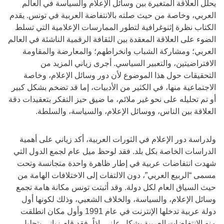
يحلل العلاقة المتغيرة بين وسائل الإعلام والسياسة في العالم
العربي، وخاصة من حيث صلته بالانتفاضة العربية في تونس. يقدم
الكتاب نظرة إثنوغرافية لتطور الممارسات الإعلامية التي تسلط
الضوء على العلاقة المعقدة بين الثقافة الرقمية الناشئة في العالم
العربي؛ ومشاركة الشباب وانخراطهم؛ والمعارضة والمقاومة
الافتراضيتين، والتعبير السياسي. أجرى زياني المزيد من
التحقيقات حول هذا الموضوع لأن دور وسائل الإعلام، وخاصة
الاجتماعية منها، في الكثير من الأدبيات، إما قد تضخم بشكل كبير
أو تم تحليله على نحو غير ملائم، ما ضيق حيز التفكر بتعقيدات دقة
العلاقة بين الناس، ووسائل الإعلام، والسياسة، والسلطة.
ولدراسة دور الإعلام في الثورات العربية، أكد زياني على أهمية
الدراسات الخاصة بكل بلد. فقد لوحظ ميل عام لجمع الدول التي
شهدت انتفاضات عربية في إطار ظاهرة واحدة متجانسة وتحت
مسمى “الربيع العربي”، دون الالتفات إلى الاختلافات الهامة من
حيث السياق العام لكل دولة. وقد أثبتت تونس مكانة هامة تجمع
وسائل الإعلام، والسياسة، والخلاف الشعبي، وذلك لكونها أول
دولة عربية تدخلها الإنترنت في عام 1991 وأول مكان انطلقت
منه الانتفاضات العربية بشكل علني. إذاً، فقد قام زياني بتحليل