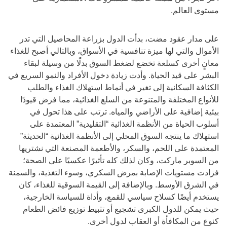
مستوى العالم.
على مدار عقود مضت، بدأت الدول بزراعة المحاصيل التي تدر
الأموال والتي لها ميزة تنافسية في الأسواق، وبالتالي أصبح للغذاء
معانٍ أخرى كسلعة تخضع لضغط السوق بدلًا من وسيلة لبقاء
البشر على قيد الحياة. وأدت زيادة دخول الأفراد والنمو السريع في
الكثافة السكانية إلى تغير في أنماط استهلاك الغذاء والطلب
للأنواع المختلفة والمتنوعة من السلع الغذائية، مما فرض قيودًا
بيئية إضافية على الأراضي والمياه. ترتب على هذا تحول في
أسلوب الحياة من الأنظمة الغذائية “التقليدية” المعتمدة على
استهلاك ما ينتجه السوق المحلي إلى الأنظمة الغذائية “الحديثة”
المعتمدة على اللحم، والسكر، والأطعمة المصنعة التي نشتريها
من السوبر ماركت، وكان لذلك كله تأثيرًا عكسيًا على الصحة؛
فزادت مستويات الإصابة بمرض السكري، وسوء التغذية، والسمنة
في الشرق الأوسط. وبالإضافة إلى القيمة السوقية للغذاء، كان
يستخدم أيضًا كسلاح سياسي للقمع، وأداة للسياسة الخارجية،
حيث يمكن للدول الكبرى تشجيع أو تثبيط توزيع فائض الطعام
كنوع من المكافأة أو العقاب لدول أخرى.