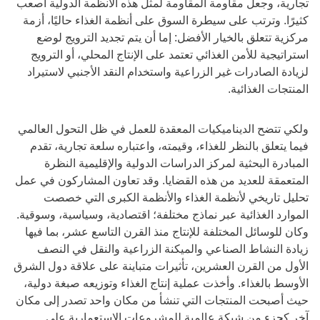
تجارية، وجعل مقاومة المقاومة لمثل هذه الأنظمة الدولية أصعب
كثيرًا. وترتب على سيطرة السوق على أنظمة الغذاء حاليًا، أزمة
مركزية تتعلق بالخيار الأفضل: إما أن يتم تجديد الترويج لوضع
استراتيجية للأمن الغذائي تعتمد على الإنتاج المحلي، أو الترويج
لزيادة الصادرات غير الزراعية واستخدام النقد الأجنبي لاستيراد
المنتجات الغذائية.
ولكي تتضح الديناميكيات المعقدة للعمل في ظل التحول العالمي
فيما يتعلق بالنظر للغذاء، وقيمته، واعتباره سلعة تجارية، تقدم
المبادرة البحثية لمركز الدراسات الدولية والإقليمية النظرة
المتعمقة للعديد من هذه القضايا. وقد تعاون المشاركون في عمل
تحليل تاريخي لأنظمة الغذاء والأنظمة الكبرى التي خصصت
الموارد الغذائية عبر نماذج مختلفة؛ اقتصادية، وسياسية، وسوقية.
وكان للوسائل المختلفة للإنتاج منذ القرن التاسع عشر، بما فيها
زيادة النشاط الصناعي والميكنة الزراعية والنقل في النصف
الأول من القرن العشرين، تأثيرات متباينة على علاقة دول الشرق
الأوسط بالغذاء. وأخذت عملية إنتاج الغذاء وتوزيعه صبغة دولية،
حيث أصبحت المنتجات التي تنشأ من مكان واحد تصدر إلى مكان
آخر كجزء من شبكة عالمية للمشروعات الاستعمارية على