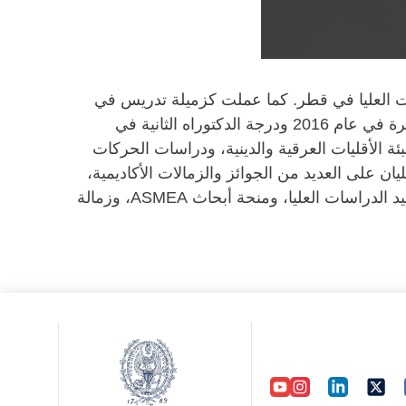
ات العليا في قطر. كما عملت كزميلة تدريس في
قسم الدراسات السياسية بجامعة كوينز. حصلت ليليان على أول درجة دكتوراه في العلاقات الدولية من جامعة القاهرة في عام 2016 ودرجة الدكتوراه الثانية في
على دراسات الشتات، وتعبئة الأقليات العرقية والدينية، ودراسات الحركات
يان على العديد من الجوائز والزمالات الأكاديمية،
بما في ذلك جائزة الملكة للخريجين (QGA)، ومنحة أونتاريو للخريجين (OGS)، ومنحة السفر الميداني للدكتوراه لعميد الدراسات العليا، ومنحة أبحاث ASMEA، وزمالة