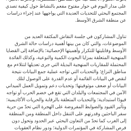
على مدار اليوم في حوار مفتوح مفعم بالنشاط حول كيفية تصدي
المجتمع البحثي للتحديات العديدة التي يواجهها عند إجراء دراسات
عن منطقة الشرق الأوسط.
تناول المشاركون في جلسة النقاش المكثفة العديد من
الموضوعات، والتي كان من بينها أهمية دراسات حالة الشرق
الأوسط وقابليتها للتكرار وأهميتها الإحصائية؛ بالإضافة إلى القضايا
المنهجية المتعلقة بمزايا البحوث الكمية والنوعية، وكذلك الفائدة
المحتملة للمقاربات المنهجية البديلة التي جرى تعديلها لتتلاءم مع
مناطق النزاع؛ والتحديات التي تواجه عملية جمع البيانات نتيجة
لنقص في البيانات القائمة أو عدم القدرة على الوصول لتلك
البيانات أو ضعف موثوقيتها؛ وتحديات دعم وتمويل العمل الميداني
الآمن في المجتمعات والبلدان التي تقع في خضم الحرب أو تواجه
قيودًا استبدادية؛ والتحديات المتعلقة بالرقابة والحريات الأكاديمية؛
وتأثير القيود والضوابط المفروضة على الهجرة التي تحدّ من حرية
سفر الباحثين وقدرتهم على التنقل داخل المنطقة ومن المنطقة
إلى الغرب كما تحدّ من التعاون البحثي عبر الحدود وتحول دون
فرص المشاركة في المؤتمرات الدولية؛ ودور نظام العقوبات