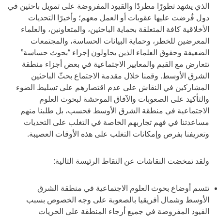
الذي يشهد تطورًا مطردًا والقيود المفروضة على تمويل باحثين في
دول فُرضت عليها عقوبات أو العمل معهم؛ وأخيرًا التحديات
الأخلاقية كافة المتعلقة بحماية الباحثين، والمتعاونين، والعلماء
المعرضين للخطر، وحماية البيانات الحساسة، والمجتمعات
الضعيفة وحقوق العلماء الذين يحاولون إجراء “بحوث حساسة”
تتعارض مع القيم والمعايير الاجتماعية في بعض أجزاء منطقة
الشرق الأوسط. وقمنا خلال مقدمة الاجتماع بحثّ الباحثين
المشاركين في النقاش على عدم اقتصارهم على تسليط الضوء
والتأكيد على الصعوبات والآفاق الموحشة لبحوث العلوم
الاجتماعية في منطقة الشرق الأوسط فحسب، بل طلبنا منهم
مساعدتنا في فهم تجاربهم الخاصة في التغلب على التحديات
وتعريفنا بفرص وإمكانات التغلب على هذه الأوقات العصيبة.
ولقد تمخضت النقاشات عن النقاط الرئيسة التالية:
تتسم أوضاع بحوث العلوم الاجتماعية في منطقة الشرق
الأوسط وشمال أفريقيا بالصعوبة على وجه الخصوص بسبب
القيود المفروضة في جميع أرجاء المنطقة على الحريات