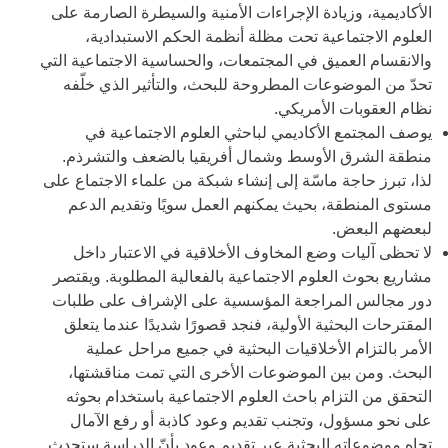
الأكاديمية، وزيادة الإجراءات الأمنية والسيطرة الصارمة على
العلوم الاجتماعية تحت مظلة أنظمة الحكم الاستبدادية،
والانقسام العميق في المجتمعات، والحساسية الاجتماعية التي
تحدّ من الموضوعات المطروحة للبحث، والتأثير الذي خلّفه
نظام العقوبات الأمريكي.
يوصف المجتمع الأكاديمي لباحثي العلوم الاجتماعية في
منطقة الشرق الأوسط وشمال أفريقيا بالضعف والتشرذم.
لذا، تبرز حاجة ماسّة إلى إنشاء شبكة من علماء الاجتماع على
مستوى المنطقة، بحيث يمكنهم العمل سويًا وتقديم الدعم
لبعضهم البعض.
لا تحظى آليات وضع المخاوف الأخلاقية في الاعتبار داخل
مشاريع بحوث العلوم الاجتماعية بالفعالية المطلوبة. ويقتصر
دور مجالس المراجعة المؤسسية على الإشراف على طلبات
المقترحات البحثية الأولية، فنجد قصورًا شديدًا عندما يتعلق
الأمر بالتزام الأخلاقيات البحثية في جميع مراحل عملية
البحث. ومن بين الموضوعات الأخرى التي تمت مناقشتها،
التحقق من التزام باحث العلوم الاجتماعية باستخدام بحوثه
على نحو مسؤول، وتجنب تقديم وعود كاذبة أو رفع الآمال
تجاه موضوعاته البحثية عبر تقديم وعود بأنّ الدراسة ستحدث