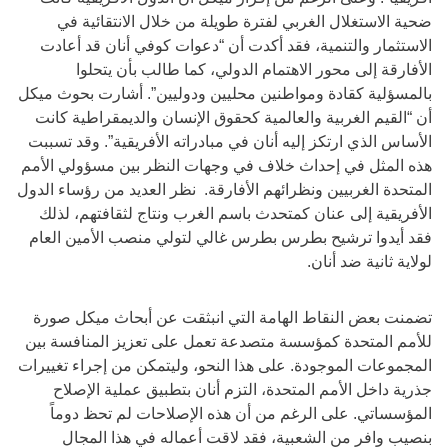
ضحية الاستغلال الغربي لفترة طويلة من خلال الانتقائية في
الاستثمار والتنمية، فقد أكدت أن “دعوات كوفي أنان قد أعادت
الأفارقة إلى محور الاهتمام الدولي، كما طالب بأن يتحلوا
بالمسؤلية كقادة ومواطنين محليين ودوليين”. أشارت بحوث ميكل
أن “القيم الغربية والعالمية كحقوق الإنسان والديمقراطية كانت
الأساس الذي ارتكز إليه أنان في مبادراته الأفريقية”. وقد تسببت
هذه المثل في إحداث خلاف في وجهات النظر بين مسؤولي الأمم
المتحدة الغربيين ونظرائهم الأفارقة. نظر العديد من رؤساء الدول
الأفريقية إلى عنان كمتحدث باسم الغرب ونتاج لثقافتهم، لذلك
فقد أيدوا ترشيح بطرس بطرس غالي لتولي منصب الأمين العام
لولاية ثانية ضد أنان.
تضمنت بعض النقاط الهامة التي انبثقت عن أبحاث ميكل صورة
للأمم المتحدة كمؤسسة متصدعة تعمل على تعزيز المنافسة بين
المجموعات الموجودة. على هذا النحو، وليتمكن من إجراء تغييرات
جذرية داخل الأمم المتحدة، التزم أنان بتطبيق عملية الإصلاح
المؤسساتي. على الرغم من أن هذه الإصلاحات لم تحظ دوماً
بنصيب وافر من الشعبية، فقد لاقت أعماله في هذا المجال