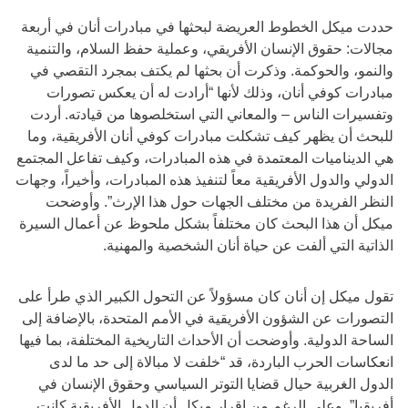
حددت ميكل الخطوط العريضة لبحثها في مبادرات أنان في أربعة
مجالات: حقوق الإنسان الأفريقي، وعملية حفظ السلام، والتنمية
والنمو، والحوكمة. وذكرت أن بحثها لم يكتف بمجرد التقصي في
مبادرات كوفي أنان، وذلك لأنها “أرادت له أن يعكس تصورات
وتفسيرات الناس – والمعاني التي استخلصوها من قيادته. أردت
للبحث أن يظهر كيف تشكلت مبادرات كوفي أنان الأفريقية، وما
هي الديناميات المعتمدة في هذه المبادرات، وكيف تفاعل المجتمع
الدولي والدول الأفريقية معاً لتنفيذ هذه المبادرات، وأخيراً، وجهات
النظر الفريدة من مختلف الجهات حول هذا الإرث”. وأوضحت
ميكل أن هذا البحث كان مختلفاً بشكل ملحوظ عن أعمال السيرة
الذاتية التي ألفت عن حياة أنان الشخصية والمهنية.
تقول ميكل إن أنان كان مسؤولاً عن التحول الكبير الذي طرأ على
التصورات عن الشؤون الأفريقية في الأمم المتحدة، بالإضافة إلى
الساحة الدولية. وأوضحت أن الأحداث التاريخية المختلفة، بما فيها
انعكاسات الحرب الباردة، قد “خلفت لا مبالاة إلى حد ما لدى
الدول الغربية حيال قضايا التوتر السياسي وحقوق الإنسان في
أفريقيا”. وعلى الرغم من إقرار ميكل أن الدول الأفريقية كانت