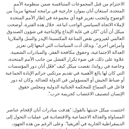
الاحترام من قبل المجموعات المتنافسة ضمن منظومة الأمم
المتحدة. استعان أنان بموارد خارجية في برامجه لمنحها مزيداً من
الوضوح ولتجنب تعزيز قوة أي مجموعة في إطار الأمم المتحدة
لإملاء الاتجاه السياسي الواجب اتباعه. خلال هذه الفترة، أوضحت
ميكل أن أنان “كان في غاية الإبداع والإنتاجية في شؤون الصندوق
العالمي لفيروس نقص المناعة المكتسبة/ الإيدز والسل والملاريا
وأمراض أخرى”. وبذلك أدت السياسات التي اتبعها إلى تعزيز
العدالة الاجتماعية، وحقوق مكافحة الفقر، والمبادرات الشعبية.
علاوة على ذلك، في ضوء تكرار الفشل من جانب الأمم المتحدة،
وخاصة في رواندا، تقصت ميكل كيف “فعّل أنان دور المؤسسات
التي كان لها بالغ الأهمية في تقديم مرتكبي جرائم الإبادة الجماعية
أو ضباط الجيش أو المسؤولين في الدولة للعدالة. وكان له دور
فاعل في السماح للمحكمة الجنائية الدولية ومجلس حقوق
الإنسان لتصنيف الاغتصاب كجريمة حرب”.
اختتمت ميكل حديثها بالقول: “هدفت مبادرات أنان لإقحام عناصر
المساواة والعدالة الاجتماعية والاقتصادية في عمليات التحول إلى
الديمقراطية الجارية في أفريقيا”. وعلى الرغم من هذه الجهود،