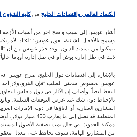
الكساد العالمي واقتصادات الخليج
من
كلية الشؤون 
أشار عويس إلى سبب واضح آخر من أسباب الأزمة ال
وسمح بالأفعال الشائنة، يقول عويس: “اعتاد الأمري
يتمكنوا من تسديد الديون. وقد حذر عويس من أن “الص
ذلك في ظل إدارة بوش أو في ظل إدارة أوباما حالياً”
بالإشارة إلى اقتصادات دول الخليج، صرح عويس إنه لا
عويس بخصوص منحنى الطلب “فإن البترودولار آخذ في
النفط أيضاً. وأضاف إن الآثار في دول مجلس التعاون
بالإحباط دون شك عند عرض التوقعات السلبية. وتابع
ممكنة الحدوث في حال تمت تصفية الأصول المستثمرة
من المشاريع الهامة، سوف تحافظ على معدل معقول من النمو في عام 2009 ل