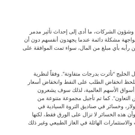
شؤون الشركات، ما أدى إلى إحداث تأثير مدمر
مواجهة مشكلة دائمة عندما يجهدون أنفسهم دون أن
ن رأبه بأي مبلغ من المال، سواء تمت الموافقة على
الخليج “تأثرت بدرجات متفاوتة”. وفقاً لنظرية
ف نلحظ انخفاض الطلب على النفط وانخفاض أسعار
ة أسواق الأسهم العالمية، لذلك سوف يشعرون
 التعاون”. كما تم تأجيل مجموعة متنوعة من
لغاؤها في دولة الإمارات العربية المتحدة على وجه الخصوص، بكلفة بلغت حوالي 260 مليار دولار، وخسائر في صناديق الثروة السيادية في
ة قد تصل إلى ما يقارب 450 مليار دولار. أوضح عويس “إن هذا يساوي جميع عائدات البترودولار لعام 2008. وأن هذه الخسائر لا تزال على الورق فقط، لكنها
استثمارات الهائلة في الغاز الطبيعي وغير ذلك