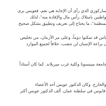
 ساركوزي الذي رأى أن الإجابة هي نعم، فعويس يرى
واطنين بامتلاك رأس مال والإفادة منه”، لذلك
 المنظمة”، ما يحتاج إلى تعريف وتطبيق بشكل صحيح.
ناس قد تمكنوا دوماً، وعلى مر الأزمان، من تخليص
راعة الإنسان لن تنضب، خلافاً لجميع الموارد
 1967 بعد أن عمل في هيئة التدريس في جامعة مينيسوتا وكلية غرب ميريلاند. كما كان أستاذاً
الخارج. وكان الدكتور عويس أحد الأعضاء
ن قابوس في سلطنة عمان. ألف الدكتور عويس أكثر