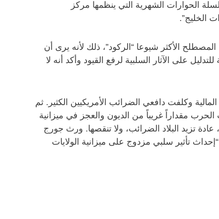
لة الحوارات الشهرية التي ينظمها مركز
ت الخليج”.
 المصطلح الأكثر شيوعا “الركود”، ذلك لأنه يرى أن
ليل على الآثار السلبية لرفع القيود وأكد أنه لا
مالية وكلفت دافعي الضرائب الأمريكيين الكثير. ثم
 إنه وفقاً لحساباته “تبلغ الكلفة في الدقيقة: 371,000 دولار”. لقد خلقت الحرب مقداراً غريباً من الديون والعجز في ميزانية
ادة تزيد البلاد الضرائب، ولا تنقصها. ورث جورج
إحداث تأثير سلبي مزدوج على ميزانية الولايات