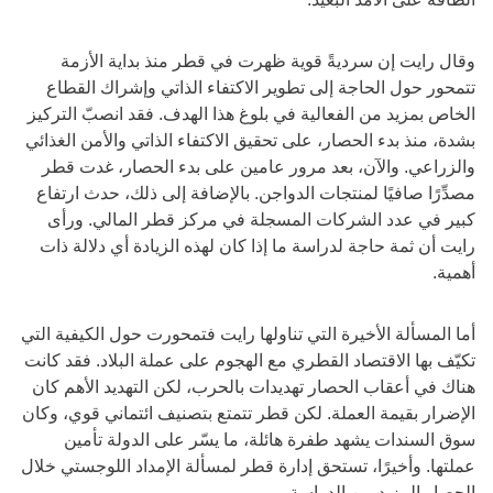
وقال رايت إن سرديةً قوية ظهرت في قطر منذ بداية الأزمة
تتمحور حول الحاجة إلى تطوير الاكتفاء الذاتي وإشراك القطاع
الخاص بمزيد من الفعالية في بلوغ هذا الهدف. فقد انصبّ التركيز
بشدة، منذ بدء الحصار، على تحقيق الاكتفاء الذاتي والأمن الغذائي
والزراعي. والآن، بعد مرور عامين على بدء الحصار، غدت قطر
مصدِّرًا صافيًا لمنتجات الدواجن. بالإضافة إلى ذلك، حدث ارتفاع
كبير في عدد الشركات المسجلة في مركز قطر المالي. ورأى
رايت أن ثمة حاجة لدراسة ما إذا كان لهذه الزيادة أي دلالة ذات
أهمية.
أما المسألة الأخيرة التي تناولها رايت فتمحورت حول الكيفية التي
تكيّف بها الاقتصاد القطري مع الهجوم على عملة البلاد. فقد كانت
هناك في أعقاب الحصار تهديدات بالحرب، لكن التهديد الأهم كان
الإضرار بقيمة العملة. لكن قطر تتمتع بتصنيف ائتماني قوي، وكان
سوق السندات يشهد طفرة هائلة، ما يسّر على الدولة تأمين
عملتها. وأخيرًا، تستحق إدارة قطر لمسألة الإمداد اللوجستي خلال
الحصار المزيد من الدراسة.