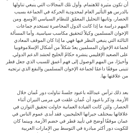
أن تكون مثيرة للاهتمام. وأول تلك المجالات التي ينبغي تناولها
بالدرس هو التأثير العام لمحدودية الحركة في الجماعة بسبب
الحصار، وثانيها التحليل المعمّق للنظام السياسي الأوسع. ومن
المهم دراسة ما إذا كانت الدول المحاصرة تستخدم جماعات
الإخوان المسلمين وكيلاً لتحقيق مكاسب سياسية. وأما المسألة
الثالثة التي ينبغي النظر فيها فهي ما إذا كان الموقف المعادي
لجماعة الإخوان المسلمين يعدّ شكلاً من أشكال الإسلاموفوبيا
على الصعيد الإقليمي ينشره حكامُ الخليج لحشد الدعم الدولي.
وأخيرًا، من المهم الوصول إلى فهم أعمق للسبب الذي جعل قطر
تتبنى موقفًا داعمًا لجماعة الإخوان المسلمين والنفع الذي ترتجيه
من علاقتها بها.
بعد ذلك ترأس عبدالله باعبود جلسةً تناولت دور عُمان خلال
الأزمة. وذكر باعبود أن عُمان علقت في مرمى النيران أثناء
الحصار، ولئن كانت القيادة العمانية حاولت تحقيق التوازن في
علاقاتها بمختلف جيرانها الخليجيين، فقد أبدى عموم الناس في
عمان موقفًا أوضح في تأييد قطر في خضم الأزمة. وبينما كان
للكويت دور أكثر مبادرة في التوسط بين الإمارات العربية