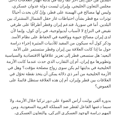
مجلس التعاون الخليجي. وإيران ليست دولة عدوان عسكري،
وليس لها مصالح في الهيمنة على قطر، وإنْ كان يحدث أحيانًا
توترات مع قطر بشأن احتياطات غاز حقل الشمال المشترك بين
البلدين. أما في سوريا، فتدعم إيران وقطر أطرافًا على طرفي
نقيض في النزاع لا لأسباب أيديولوجية، في رأي كول، وإنما لأن
لدى إيران مصالح حيوية وواقعية في الحفاظ على نظام الأسد.
وذكر كول أنه سيكون من المفيد للأدبيات المثيرة إجراء دراسة
حول ما إذا كانت العلاقة بين إيران وقطر ستستمر على الأمد
البعيد؛ هل ستسعى قطر إلى تعزيز علاقاتها الاقتصادية والسياسية
وتطويرها مع إيران، أم إن التقارب الذي حدث عندما كانت الأزمة
الخليجية في بدايتها لم يكن سوى زواج مصلحة مؤقت؟ وهل في
الأزمة الخليجية من أمر ذي دلالة يمكن أن يتخذ نقطة تحوّل في
العلاقات بين قطر وإيران، أم إن هذه العلاقة ستظل قائمةً على
الغموض؟
بدوره ألقى بولنت أراس الضوءَ على دور تركيا خلال الأزمة، ولا
سيما دعمها الفاعل لقطر ضد المملكة العربية السعودية. ومن
المهم دراسة الوجود العسكري التركي، والتعاون العسكري،