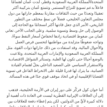
المتحدة/المملكة العربية السعودية وقطر، أبدت عُمان اهتمامًا
فاعلاً بدعم تسويةٍ للنزاع المستمر. وتتمتع عُمان بتركيبة أكثر
تعقيدًا وتعددًا من حيث الثقافات مقارنةً بمعظم جاراتها من دول
مجلس التعاون الخليجي، فضلاً عن نمطٍ مختلف من التطور
التاريخي، الأمر الذي جعل قادتها أكثر انسجامًا مع الحاجة إلى
الوصول إلى حل وسط وتسوية سلمية. وعلى الجانب الآخر، تعاني
عُمان من ضغوط اقتصادية زادها انخفاضُ أسعار النفط سوءًا،
وتواجه ضغوطًا متزايدة من مواطنيها لتحسين فرص العمل
والأحوال المالية. وقد استفادت من ذلك جاراتها ذوات القوة، مثل
المملكة العربية السعودية والإمارات العربية المتحدة، وتلاعبت
بالوضع أحيانًا حتى تكون لها الغلبة. وتستأثر الشواغل الاقتصادية
والاستقرار السياسي على الصعيد الداخلي بجلّ اهتمام القيادة
العمانية، ما يترك لها قدرةً قليلة على الانخراط الفاعل في تسوية
القضايا الإقليمية أو في اتخاذ موقف قوي جدًا في هذه المسألة.
أما خوان كول فركّز على دور إيران في الأزمة الخليجية، فذهب
إلى أن العلاقات الإيرانية القطَرية ليست في العادة ذات أهمية أو
دلالة كبيرة لأيٍّ من الدولتين، لكن يتم إعطاء دفعة للعلاقات بين
البلدين من حين إلى آخر كما رأينا في بداية انهيار العلاقات داخل