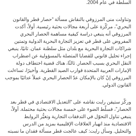
السلطة في عام 2004.
وتناولت منى المرزوقي بالنقاش مسألة “حصار قطر والقانون
البحري”، مركّزة على أربعة مجالات بحثية رئيسية. أولاً، أكدت
المرزوقي أنه ينبغي دراسة كيفية مساهمة الحصار البحري
المفروض على قطر في تعزيز التجارة البحرية الدولية وتمتين
شراكات التجارة البحرية مع بلدان مثل سلطنة عمان. ثانيًا، ينبغي
إجراء تحليل قانوني للقضايا المتصلة بالمسؤولية عن اضطراب
النقل البحري بسبب الحصار. ثالثًا، هناك قضية اختطاف دولة
الإمارات العربية المتحدة قوارب الصيد القطرية. وأخيرًا، تساءلت
المرزوقي إنْ كان بالإمكان عدّ الحصار البحري عملاً عدائيًا بموجب
القانون الدولي.
وركّز ستيفن رايت نقاشه على “التعديل الاقتصادي في قطر بعد
الحصار”، فسلّط الضوء على خمسة مجالات بحثية محتملة. أولاً،
ينبغي تناول التحوّل في التدفقات التجارية وتغيُّر الروابط
الاقتصادية منذ انهيار العلاقات الإقليمية بمزيد من الدرس
والتحليل. وسأل رايت: كيف عالجت قطر مسألة فقدان ما نسبته