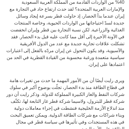
40% من الواردات القادمة من المملكة العربية السعودية
والإمارات العربية المتحدة؟ لقد حدث ارتفاع حاد في التجارة مع
إيران عندما بدأ الحصار، إذ حاولت قطر بسرعة إيجاد وسائل
جديدة لسدّ احتياجاتها من الواردات الحيوية، وخاصة المنتجات
الغذائية والزراعية. لكن نسبة التجارة بين قطر وإيران انخفضت
في الآونة الأخيرة إلى أقل مما كانت عليه قبل بدء الحصار. فقد
تشكلت علاقات تجارية جديدة مع عدد من الدول الأفريقية
والآسيوية، وقد يكون التحول عن إيران مردّه بالفعل إلى اعتبارات
سياسية متعمدة ورغبة محسوبة من القيادة القطرية في الحد من
اعتمادها على إيران.
ويرى رايت أيضًا أن من الأمور المهمة ما حدث من تغيرات هامة
في قطاع الطاقة منذ بدء الحصار، تجلّت بوضوح أكبر في سلوك
شركات النفط والغاز الكبيرة المملوكة للدولة. وذكر رايت أن دور
شركة قطر للبترول، ولاسيما شركة قطر غاز التابعة لها، تكثّف
منذ اندلاع الأزمة الخليجية فنشطت في إجراء معاملات دولية
وبناء شراكات مع شركات الطاقة الدولية. ويمكن تعميق البحث
في هذه المستجدات وفي تأثيرها في سياسة قطر في مجال
الطاقة على الأمد البعيد.