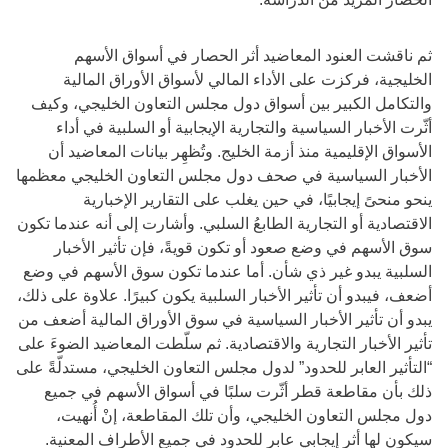
ثم ناقشت العنود المعاضيد أثر الحصار في أسواق الأسهم
الخليجية، فركزت على الأداء المالي لأسواق الأوراق المالية
والتكامل الكبير بين أسواق دول مجلس التعاون الخليجي، وكيف
أثّرت الأخبار السياسية والتجارية الإيجابية أو السلبية في أداء
الأسواق الإقليمية منذ أزمة الخليج. وتُظهِر بيانات المعاضيد أن
الأخبار السياسية في صحف دول مجلس التعاون الخليجي معظمها
ينحو منحىً إيجابيًا، في حين يغلب على التقارير الإخبارية
الاقتصادية أو التجارية الطابعُ السلبي. وأشارت إلى أنه عندما تكون
سوق الأسهم في وضع صعود أو تكون قويةً، فإن تأثير الأخبار
السلبية يبدو غير ذي شأن. أما عندما تكون سوق الأسهم في وضع
أضعف، فيبدو أن تأثير الأخبار السلبية يكون كبيرًا. علاوة على ذلك،
يبدو أن تأثير الأخبار السياسية في سوق الأوراق المالية أضعف من
تأثير الأخبار التجارية والاقتصادية. ثم سلّطت المعاضيد الضوءَ على
“التأثير العابر للحدود” لدول مجلس التعاون الخليجي، مستدلّةً على
ذلك بأن مقاطعة قطر أثّرت سلبًا في أسواق الأسهم في جميع
دول مجلس التعاون الخليجي، وأن تلك المقاطعة، إنْ أُنهيت،
سيكون لها أثر إيجابي عابر للحدود في جميع الأطراف المعنية.