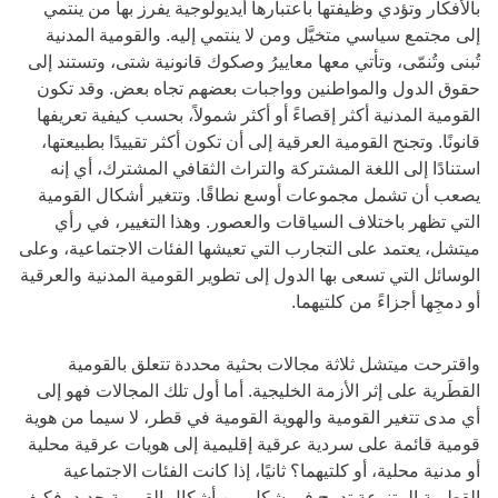
بالأفكار وتؤدي وظيفتها باعتبارها أيديولوجية يفرز بها من ينتمي
إلى مجتمع سياسي متخيَّل ومن لا ينتمي إليه. والقومية المدنية
تُبنى وتُنمّى، وتأتي معها معاييرُ وصكوك قانونية شتى، وتستند إلى
حقوق الدول والمواطنين وواجبات بعضهم تجاه بعض. وقد تكون
القومية المدنية أكثر إقصاءً أو أكثر شمولاً، بحسب كيفية تعريفها
قانونًا. وتجنح القومية العرقية إلى أن تكون أكثر تقييدًا بطبيعتها،
استنادًا إلى اللغة المشتركة والتراث الثقافي المشترك، أي إنه
يصعب أن تشمل مجموعات أوسع نطاقًا. وتتغير أشكال القومية
التي تظهر باختلاف السياقات والعصور. وهذا التغيير، في رأي
ميتشل، يعتمد على التجارب التي تعيشها الفئات الاجتماعية، وعلى
الوسائل التي تسعى بها الدول إلى تطوير القومية المدنية والعرقية
أو دمجِها أجزاءً من كلتيهما.
واقترحت ميتشل ثلاثة مجالات بحثية محددة تتعلق بالقومية
القطَرية على إثر الأزمة الخليجية. أما أول تلك المجالات فهو إلى
أي مدى تتغير القومية والهوية القومية في قطر، لا سيما من هوية
قومية قائمة على سردية عرقية إقليمية إلى هويات عرقية محلية
أو مدنية محلية، أو كلتيهما؟ ثانيًا، إذا كانت الفئات الاجتماعية
القطرية المتنوعة تدمج في شكلٍ من أشكال القومية جديدٍ، فكيف