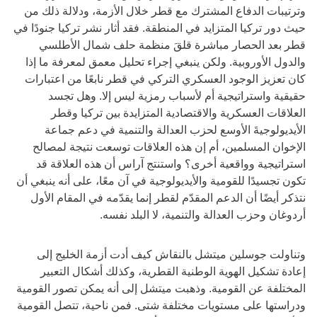
وترتيبات الدفاع المشترك مع قطر خلال الأزمة، ودلالة ذلك من
حيث دور تركيا المتزايد في المنطقة. فقد أثار نشر تركيا جنودًا في
قطر بعد الحصار مباشرة قلقَ منظمة حلف شمال الأطلسي
والدول الأوروبية. ولكن ينبغي إجراء تحليل معمق لمعرفة ما إذا
كان تعزيز الوجود العسكري التركي في قطر نابعًا من اعتبارات
حقيقية واستراتيجية أم لأسباب رمزية ليس إلا. وهل تجسد
العلاقات العسكرية والاقتصادية المتزايدة بين تركيا وقطر
الأيديولوجيةَ الأوسع لحزب العدالة والتنمية في دعم جماعة
الإخوان المسلمين، أم إن هذه العلاقات توسعت نتيجة لمصالح
استراتيجية وواقعية أخرى؟ واستنتج آراس أن هذه العلاقة قد
تكون تجسيدًا للقومية والأيديولوجية في آن معًا، على أنه ينبغي أن
نتذكر أيضًا أن الدعم المقدّم لقطر إنما يقدّمه في المقام الأول
أردوغان وحزب العدالة والتنمية، لا البلد نفسه.
وتناولت جوسلين ميتشل بالنقاش كيف أدت أزمة الخليج إلى
إعادة تشكيل الهوية الوطنية القطرية، وكذلك أشكال التعبير
المختلفة عن القومية. وذهبت ميتشل إلى أنه يمكن تصور القومية
ودراستها على مستويات مختلفة شتى. فمن ناحية، تتصل القومية