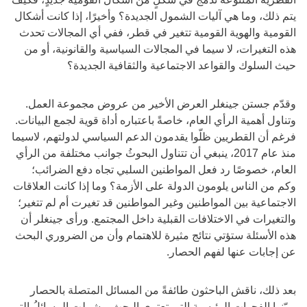
يتم ذلك، وما هي آليات الشمول الجديدة؟ وأخيرًا، إذا كانت أشكال
القومية والهوية القومية تتغير في قطر، ففي أي المجالات تحدث
هذه التغيرات، لا سيما في المجالات السياسية والقانونية، أو من
حيث السلوك والقواعد الاجتماعية والثقافية الجديدة؟
وقدّم جستن جينغلر العرض الأخير من عروض مجموعة العمل.
وتناول أهمية الرأي العام، خاصةً باعتباره أداة قوية لجمع البيانات.
فرغم أن القطريين ظلّوا يقدمون الدعم السياسي لدولتهم، لاسيما
منذ عام 2017، ينبغي أن تتناول البحوثُ جوانب مختلفة من الرأي
العام، خصوصًا رد فعل المواطنين السلبي تجاه دفع الضرائب؛
وكم من الناس يلومون الدولة على الأزمة؟ وما إذا كانت العلاقات
الاجتماعية بين المواطنين وغير المواطنين قد تغيرت أم لم تتغير؛
والتغيرات في الاختلافات القبلية داخل المجتمع. ورأى جينغلر أن
هذه الأسئلة ستؤتي نتائج مثيرة للاهتمام وأن من الضروري البحث
عن إجابات عنها لفهم الحصار.
بعد ذلك، ناقش الباحثون طائفةً من المسائل المتصلة بالحصار
وبيّنوا الفجوات الرئيسية التي تعتري البحث. وشملت المسائلُ التي