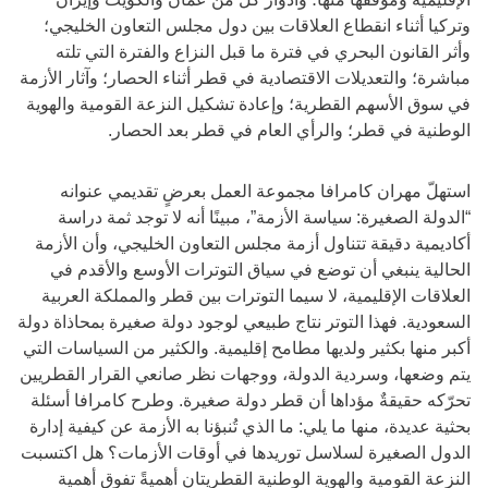
وتركيا أثناء انقطاع العلاقات بين دول مجلس التعاون الخليجي؛
وأثر القانون البحري في فترة ما قبل النزاع والفترة التي تلته
مباشرة؛ والتعديلات الاقتصادية في قطر أثناء الحصار؛ وآثار الأزمة
في سوق الأسهم القطرية؛ وإعادة تشكيل النزعة القومية والهوية
الوطنية في قطر؛ والرأي العام في قطر بعد الحصار.
استهلّ مهران كامرافا مجموعة العمل بعرضٍ تقديمي عنوانه
“الدولة الصغيرة: سياسة الأزمة”، مبينًا أنه لا توجد ثمة دراسة
أكاديمية دقيقة تتناول أزمة مجلس التعاون الخليجي، وأن الأزمة
الحالية ينبغي أن توضع في سياق التوترات الأوسع والأقدم في
العلاقات الإقليمية، لا سيما التوترات بين قطر والمملكة العربية
السعودية. فهذا التوتر نتاج طبيعي لوجود دولة صغيرة بمحاذاة دولة
أكبر منها بكثير ولديها مطامح إقليمية. والكثير من السياسات التي
يتم وضعها، وسردية الدولة، ووجهات نظر صانعي القرار القطريين
تحرّكه حقيقةٌ مؤداها أن قطر دولة صغيرة. وطرح كامرافا أسئلة
بحثية عديدة، منها ما يلي: ما الذي تُنبؤنا به الأزمة عن كيفية إدارة
الدول الصغيرة لسلاسل توريدها في أوقات الأزمات؟ هل اكتسبت
النزعة القومية والهوية الوطنية القطريتان أهميةً تفوق أهمية