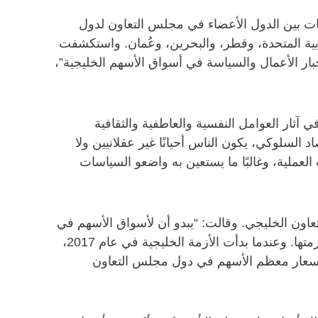
اقات بين الدول الأعضاء في مجلس التعاون لدول
ت، والإمارات العربية المتحدة، وقطر، والبحرين، وعُمان. واستكشفت
خبار الأعمال والسياسة في أسواق الأسهم الخليجية”،
ثار العوامل النفسية والعاطفية والثقافية
لسلوكي، يكون الناس أحيانًا غير عقلانيين ولا
العملية، وغالبًا ما يستعين به واضعو السياسات
عاون الخليجي. وقالت: “يبدو أن لأسواق الأسهم في
دول مجلس التعاون الخليجي اتجاهات متشابهة. فعندما تنخفض أسعار النفط، تنخفض أسعار الأسهم” في المنطقة برمتها. وعندما بدأت الأزمة الخليجية في عام 2017،
 أسعار معظم الأسهم في دول مجلس التعاون