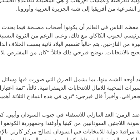
ية للقرصنة وعمليات الإرهاب و”هي المضيفة للقاعدة العسكرية 
ر الشرعية من أفريقيا إلى شبه الجزيرة العربية وأوروبا.
معظم الناس في العالم أن يكونوا أصحاب مصلحة فيما يحدث هناك
رئيسي لحبوب الكاكاو. مع ذلك، وعلى الرغم من الثروة النسبية ا
يرة من النازحين. يتم حالياً تقسيم البلاد ثانية بسبب الخلاف ال
ح بالانتخابات. يوضح فيرجي ذلك قائلاً: “كان من المفترض للانت
يد أوجه الشبه بينها، بما يشمل الطرق التي صورت فيها وسائل ا
فسيرات المخيبة للآمال للانتخابات الديمقراطية. ثالثاً، “ثمة اعتب
ا الجغرافي. وأخيراً قال فيرجي: “نرى في هذه النماذج الثلاثة أ
 الزمن: العد التنازلي للاستفتاء في جنوب السودان وأبيي. ك
الخاصة بعودة اللاجئين السودانيين من كينيا وأوغندا وجمهورية الكو
دارة أول بعثة مراقبة دولية للانتخابات في السودان لصالح مركز كارت