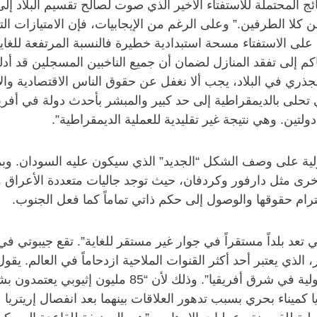
ج المحتملة للاستفتاء الأخير الذي صوت لصالح تقسيم البلاد إل
من كلا الطرفين.” وعلى الرغم من الإيجابيات، فإن الامتيازات 
 الاستفتاء مسحة استبدادية خطيرة فالنسبة المرتفعة للغاية م
م إلى تفقد المنازل لضمان أن جميع الناخبين المسجلين قد أدل
لجذري في البلاد، يجب ألا نغفل عن حقوق الناس الاقتصادية وال
ي تحلى بالديمقراطية إلى حد كبير والمبشر بأحدث دولة في أفريق
ين. وهي نتيجة غير تقليدية للعملية الديمقراطية”.
لدولية على وصف الشكل “الجديد” الذي سيكون عليه السودان. و
رى مثل دارفور وكردفان، حيث توجد جاليات متعددة الأعراق والأد
رام حقوقها والوصول إلى حكم ذاتي تماماً كما فعل الجنوب.
التي تعد بلداً مستقراً في جوار غير مستقر للغاية”. تقع جيبوتي
، الذي يعتبر أحد أكثر القنوات الملاحية ازدحاماً في العالم. يق
التجارة الدولية، إلا أنها هامة جداً من حيث التجارة ال
ريا كميناء بحري بسبب تدهور العلاقات بينهما بعد انفصال إريتريا