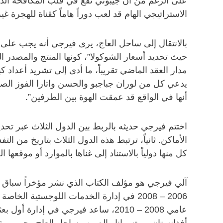
على الرغم من أن جيبوتي تقع في قلب المكافحة الدول
الاستراتيجي الهام قد لعب دوراً هاماً كقناة للهجرة غي
بالانتقال إلى ساحل العاج، يرى فيرجي أنه يجب على 
حيث تحديد أسعار الشوكولا”، كونها المنتج والمصدر ال
مدار العقد الماضي تقريباً، ما أدى إلى تشريد أعداد كب
يدعي كل من لوران جباجبو والحسن واتارا الفوز الصحي
أنها في الواقع قد عمقت الهوة بين الطرفين”.
اختتم فيرجي حديثه بالربط بين الدول الثلاث عبر تحد
الأماكن. ثانياً، ترتبط هذه الدول الثلاث بتاريخ من الت
كل منها دولياً بالاستناد إلى غناها بالموارد أو موقعه
آلي فيرجي هو مؤلف الكتاب الذي نشر مؤخراً سباق ضد
2006 – 2008 في إدارة الخدمات اللوجستية 
عامي 2008 – 2010، ساعد فيرجي في إ