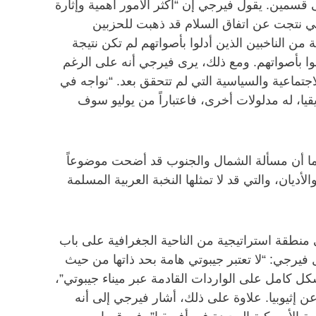
ى قسمين. يقول فيرجي إن “أكثر الأمور أهمية وإثارة
التي نتجت عن اتفاق السلام قد ذهبت للحزبين
ن الناخبين الذين أدلوا بأصواتهم لم تكن نتيجة
وا بأصواتهم. ومع ذلك، يرى فيرجي أنه على الرغم
اجتماعية والسياسية التي لم تتحقق بعد. “نواجه في
يا، له مدلولات أخرى، فاعتباراً من يوليو سوف
بما أن مسألة الشمال والجنوب قد أضحت موضوعاً
يان، والتي قد لا تمثلها النخبة العربية المسلمة
 في منطقة استراتيجية من الناحية الجغرافية على باب
ول فيرجي: “لا تعتبر جيبوتي هامة بحد ذاتها من حيث
دولية في شرق أفريقيا”. وذلك لأن “85 مليون إثيوبي يعتمدون بشكل كامل على الواردات القادمة عبر ميناء جيبوتي”،
 عن إثيوبيا. علاوة على ذلك، أشار فيرجي إلى أنه