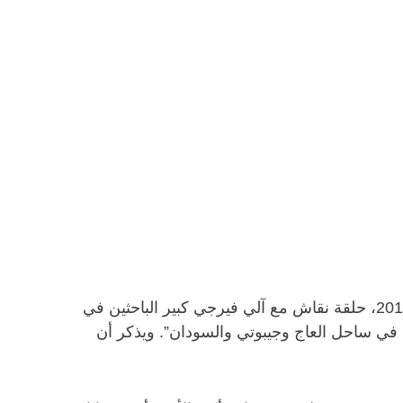
استضاف مركز الدراسات الدولية والإقليمية ونادي الطلبة الأفارقة في جامعة جورجتاون في قطر بتاريخ 10 أبريل 2011، حلقة نقاش مع آلي فيرجي كبير الباحثين في
 في ساحل العاج وجيبوتي والسودان”. ويذكر أن