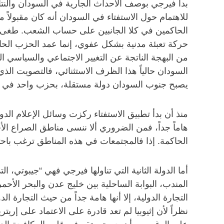
بدأ فيرجي بوصف الأحداث الجارية في السودان والنتائ
للاهتمام حول الاستفتاء في السودان أنه كان مقبولاً 
الحاكمين في كلا الجانبين على حساب الشعب. طغى على
حركة تعبئة مدنية بشكل عفوي، إنما عمد الحزب الحاك
من البهجة الناتجة عن التغيير الاجتماعي والسياسي ا
السودان حالياً هذا الظرف الاستثنائي، فالتصويت الذ
يصبح جنوب السودان دولة مستقلة، بحزب واحد في دولت
منذ أن بدأ تطبيق الاستفتاء ركزت وسائل الإعلام ا
هاماً جداً، فمن الضروري ألا ننسى مناطق الصراع الأخ
الحاكمة. إذا فالمجتمعات في هذه المناطق ترغب باحت
أما الدولة الثانية التي تناولها فيرجي فهي “جيبوتي، 
المندب، البوابة الساحلية بين خليج عدن والبحر الأحمر
نظراً لأن إثيوبيا لم تعد قادرة على الاعتماد على إريت