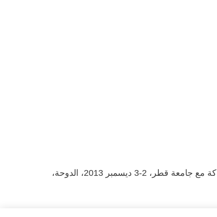
القانون والمواطنة في نقاش حول الخليج، برنامج تشاتام هاوس في منطقة الشرق الأوسط وشمال أفريقيا في شراكة مع جامعة قطر، 2-3 ديسمبر 2013، الدوحة،