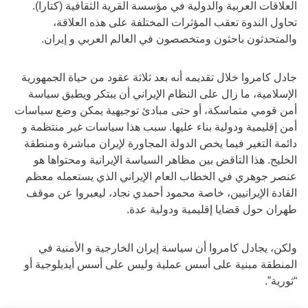
العلاقات العربية والدولية في مؤسسة القرية الثقافية (كتارا).
تحاول الندوة تعقب المؤثرات المختلفة على هذه العلاقة،
والمتحدثون باحثون ومتخصصون في العالم العربي و إيران.
جادل كامروا خلال تقديمه أنه بعد ثلاثة عقود من حياة الجمهورية
الإسلامية، ما زال على النظام الإيراني أن يبتكر ويطبق سياسة
أمن قومي متماسكة، أو حتى مبادئ توجيهية يمكن وضع سياسات
أمن إقليمية ودولية بناء عليها. سبب هذا سياسات غير منتظمة و
دائمة التغير فيما يخص الدولة المجاورة لإيران مباشرة ومنطقة
الخليج. هذا التاقض بين مظاهر السياسة الإيرانية ومحتواها هو
عنصر جوهري في الخطاب العام الإيراني الذي يستعمله معظم
القادة الإيرانيين، خاصة محمود أحمدي نجاد، ليعبروا عن موقف
طهران حول قضايا إقليمية ودولية عدة.
ولكن، يجادل كامروا أن سياسة إيران الخارجية و الأمنية في
المنطقة مبنية على أسس عملية وليس على أسس أيديلوجية أو
“ثورية”.