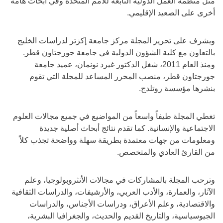
مثل منظمة العمل الدولية التابعة للأمم المتحدة وفي أبحاث هامة
أخرى على الصعيد الإقليمي.
ويشرف على تحرير المجلة مركز جامعة إكزتر لدراسات الخليج
بالتعاون مع كلية الشؤون الدولية في جامعة جورجتاون قطر.
ومنذ العام 2011، شغل الدكتور غيرد نونمان، عميد جامعة
جورجتاون قطر، منصب المحرر المساعد للمجلة التي تقوم
بنشرها مؤسسة روتلدج.
تغطي المجلة طيفاً واسعاً من المواضيع في جميع مجالات العلوم
الاجتماعية والإنسانية. كما تقدم نتائج أبحاث أصلية جديدة
ومعلومات من جهات معتمدة بطريقة سهلة وواضحة تجذب كلاً
من القارئ العادي والمتخصص.
وترحب المجلة بالمشاركات في مجالات الأنثروبولوجيا، وعلم
الآثار، والعمارة، والأدب العربي، والأرشيفات، والدراسات الثقافية
والاقتصادية، وعلم الأعراق، ودراسات الأجناس، والدراسات
الجيوسياسية، والتاريخ القديم والحديث، والجغرافيا البشرية،