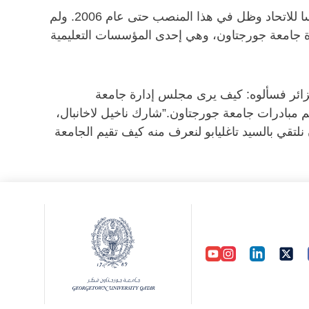
وعمل تاغليابو كمحامًا في اتحاد كرة القدم الأمريكي، وظل يترقى من درجة إلى أخرى حتى عين في عام 1989 رئيسا للاتحاد وظل في هذا المنصب حتى عام 2006. ولم
رة جامعة جورجتاون، وهي إحدى المؤسسات التعليمية
لزائر فسألوه: كيف يرى مجلس إدارة جامعة
مبادرات جامعة جورجتاون.” شارك ناخيل لاخانبال،
 نلتقي بالسيد تاغليابو لنعرف منه كيف تقيم الجامعة