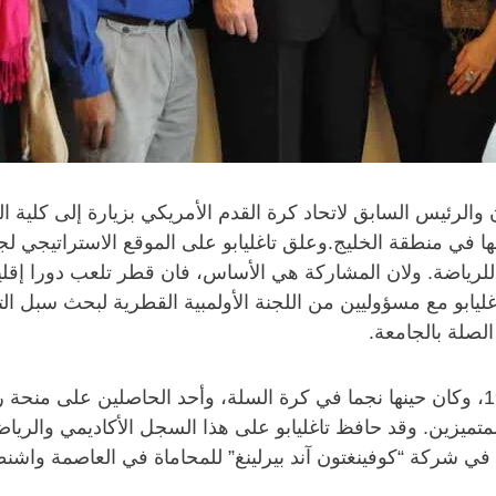
والرئيس السابق لاتحاد كرة القدم الأمريكي بزيارة إلى كلية 
 في منطقة الخليج. وعلق تاغليابو على الموقع الاستراتيجي ل
لرياضة. ولان المشاركة هي الأساس، فان قطر تلعب دورا إقليم
تاغليابو مع مسؤوليين من اللجنة الأولمبية القطرية لبحث سبل
لصلة بالجامعة.
وقد تخرج تاغليابو من جامعة جورجتاون في عام 1962، وكان حينها نجما في كرة السلة، وأ
لمتميزين. وقد حافظ تاغليابو على هذا السجل الأكاديمي والري
ية في شركة “كوفينغتون آند بيرلينغ” للمحاماة في العاصمة واشن