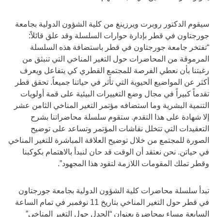
سيقوم الدكتور روبرت ويرزينغ من كلية الشؤون الدولية بجامعة
جورجتاون في قطر بإدارة حوارات السلسلة وقد علق قائلاً:
“تفتخر جامعة جورجتاون في قطر باستضافة هذه السلسلة
المرموقة من المحاضرات حول التغير المناخي التي تنبثق من
رغبتنا بأن نعطي الفرصة للمجتمع القطري كي يتفاعل ويعرف
أكثر عن المواضيع الحيوية التي تأثر في حياتنا جميعاً. تحقق قطر
تقدماً كبيراً في مجال وضع التغييرات البيئية على قمة أولويات
التنمية البشرية وما استضافه مؤتمر التغير المناخي الثامن عشر
إلا شهادة على هذا التقدم. ستقوم سلسلة محاضراتنا بشرح
التعقيدات التي تتخلل نقاشات المؤتمر وتساعد على توضيح
الصورة للمجتمع من خلال توضيح العلاقة المباشرة للتغير المناخي
في حياتن. نحن نعتقد أن الوقت قد حان لنبدأ بالاهتمام بكوكبنا
وقطر تملك المقومات اللازمة لتقود هذا المجهود”.
تبدأ سلسلة محاضرات كلية الشؤون الدولية بجامعة جورجتاون
في قطر حول التغير المناخي بتاريخ 11 نوفمبر في تمام الساعة
السابعة مساء بمحاضرة بعنوان “الجدل حول التغير المناخي”