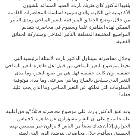
يلقيها الدكتور كاي هنريك بارث، العميد المساعد للشؤون
الأكاديمية في الكلية، والذي سيمهد لسلسلة المحاضرات القادمة
من خلال توضيح الحقائق المترافقة للتغير المناخي ومدى التأثير
الممكن لهذه الظاهرة علينا وسيقوم في محاضرته بتقديم
المواضيع المختلفة المتعلقة بالتأثير المناخي ومشاركة الحقائق
الفعلية.
وخلال محاضرته سيتناول الدكتور بارث الأسئلة الرئيسية التي
تحيط بموضوع التغير المناخي من قبيل: هل ظاهرة التغير المناخي
حقيقية، وإن كانت حقيقية فهل هي من صنع البشر، وما مدى
التغير الذي سيلحق بالمناخ وما هي سرعته، وما مدى موثوقية
المعلومات التي نملكها عن التغير المناخي وما الذي يجب علينا
فعله؟
وقد علق الدكتور بارث على موضوع محاضرته قائلاً: “يوافق أغلبية
علماء المناخ على أن البشر مسؤولون عن ظاهرة الاحتباس
الحراري إلا أن هناك بعضاً من الناس لا يزالون غير مقتنعين بهذه
الحقيقة، وسأقوم خلال محاضرتي بتوضيح الدور الذي لعبته