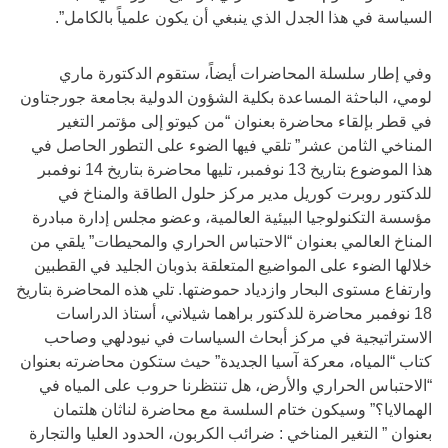
السياسة في هذا الجدل الذي ينبغي أن يكون علمياً بالكامل”.
وفي إطار سلسلة المحاضرات أيضاً، ستقوم الدكتورة ماري
لومي، الباحثة المساعدة بكلية الشؤون الدولية بجامعة جورجتاون
في قطر بإلقاء محاضرة بعنوان “من كيوتو إلى مؤتمر التغير
المناخي الثامن عشر” تلقي فيها الضوء على التطور الحاصل في
هذا الموضوع بتاريخ 13 نوفمبر، تليها محاضرة بتاريخ 14 نوفمبر
للدكتور روبرت كوريل مدير مركز حلول الطاقة والمناخ في
مؤسسة التكنولوجيا البيئية العالمية، وعضو مجلس إدارة مبادرة
المناخ العالمي بعنوان “الاحتباس الحراري والمحيطات” يلقي من
خلالها الضوء على المواضيع المتعلقة بذوبان الجليد في القطبين
وارتفاع مستوى البحار وازدياد حموضتها. تلي هذه المحاضرة بتاريخ
18 نوفمبر محاضرة للدكتور براهما شيلاني، أستاذ الدراسات
الاستراتيجية في مركز أبحاث السياسات في نيودلهي وصاحب
كتاب “المياه، معركة آسيا الجديدة” حيث ستكون محاضرته بعنوان
“الاحتباس الحراري والأرض، هل تنتظرنا حروب على المياه في
الهمالايا؟” وسيكون ختام السلسة مع محاضرة لناثان هلتمان
بعنوان ” التغير المناخي : ضرائب الكربون، الحدود العليا والتجارة