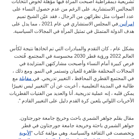
تشريعية ديمقراطية أصبحت المرأة فيها مؤهلة لخوض انتخابات
المجالس الاستشارية. على الرغم من عدم حصول النساء على
عدد أصوات مثل نظرائهن من الرجال ، فقد عيّن الشيخ تميم
امرأتين
في المجلس الاستشاري في عام 2021 ، مما يدل على
هدف الدولة المتمثل في تمثيل المرأة في المجالات السياسية.
بشكل عام ، كان التقدم والمبادرات التي تم اتخاذها نتيجة لكأس
العالم 2022 ورؤية قطر 2030 محسوسة في المجتمع. فُتحت
فرص كبيرة أمام النساء وأصبحت مشاركتهن المتزايدة في
المجالات المختلفة ظاهرة للعيان وتستمر في النمو. ومع ذلك ،
في المجتمع القطري المحافظ ، التغيير تدريجي. في
مقابلة
مع
طالبة في المدينة التعليمية ، أعربت عن أن “التغيير ليس تغييرًا
يمكن قلبه ، إنه عملية تدريجية. أنا والعديد من الفتيات القطريات
الأخريات اللواتي يلعبن كرة القدم دليل على التغيير القادم “.
مقال بقلم جواهر الشمري باحث وخريج جامعة جورجتاون.
جواهر الشمري باحثة وخريجة جامعة جورجتاون في قطر
وتخصصت في الثقافة والسياسة. وهي مؤلفة كتاب “
الأبوية