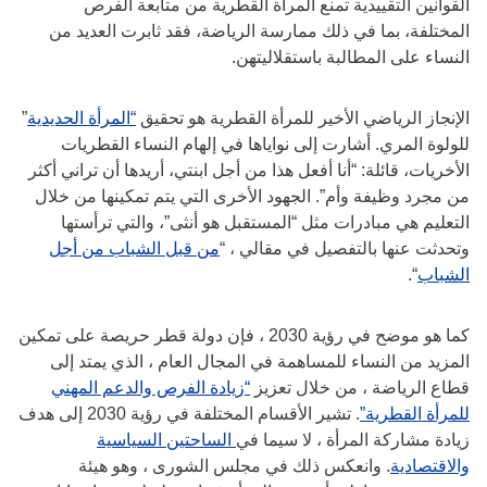
القوانين التقييدية تمنع المرأة القطرية من متابعة الفرص
المختلفة، بما في ذلك ممارسة الرياضة، فقد ثابرت العديد من
النساء على المطالبة باستقلاليتهن.
الإنجاز الرياضي الأخير للمرأة القطرية هو تحقيق
“المرأة الحديدية
”
للولوة المري. أشارت إلى نواياها في إلهام النساء القطريات
الأخريات، قائلة: “أنا أفعل هذا من أجل ابنتي، أريدها أن تراني أكثر
من مجرد وظيفة وأم”. الجهود الأخرى التي يتم تمكينها من خلال
التعليم هي مبادرات مثل “المستقبل هو أنثى”، والتي ترأستها
وتحدثت عنها بالتفصيل في مقالي ، “
من قبل الشباب من أجل
الشباب
“.
كما هو موضح في رؤية 2030 ، فإن دولة قطر حريصة على تمكين
المزيد من النساء للمساهمة في المجال العام ، الذي يمتد إلى
قطاع الرياضة ، من خلال تعزيز
“زيادة الفرص والدعم المهني
للمرأة القطرية”
. تشير الأقسام المختلفة في رؤية 2030 إلى هدف
زيادة مشاركة المرأة ، لا سيما في
الساحتين السياسية
والاقتصادية
. وانعكس ذلك في مجلس الشورى ، وهو هيئة