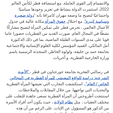
والانضمام إلى القوى العاملة. مع استضافة قطر لكأس العالم
2022، استثمرت الدولة بنشاط في تعزيز وجودها سياسيًا
واجتماعيًا لتصبح ما وصفه مهران كامرافا بأنه “
دولة صغيرة
وسياسة كبيرة”
. مع احتلال
حقوق المرأة
مكانة عالية في جدول
الأعمال العالمي ، تحرص قطر على تمكين المرأة لتصبح مشاركًا
نشطًا في المجال العام. صورت العديد من القطريات حضورا عاما
قويا على مدى السنوات القليلة الماضية، بما في ذلك الدكتورة
أمل المالكي، العميد المؤسس لكلية العلوم الإنسانية والاجتماعية
بجامعة حمد بن خليفة، ولولوة الخاطر، المتحدثة الرسمية باسم
وزارة الخارجية القطرية، و أخريات.
في رسالتي الفخرية بجامعة جورجتاون في قطر ،
“الأبوية
الشرعية: دراسة للواقع المعيشي للمرأة القطرية في المجالين
الخاص / العام”
، استكشفت التجارب التي تعيشها المرأة القطرية
والتحديات التي تواجهها. من خلال المقابلات والملاحظات،
استنتجت أطروحتي أن المرأة القطرية تسعى جاهدة للتغلب على
مختلف العقبات ، مثل
نظام الولاية
، حيث يكون أحد أفراد الأسرة
من الذكور هو المسؤول عن الإناث. على الرغم من أن هذه