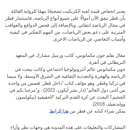
يعتبر انخفاض قيمة لعبة الكريكيت تصحيحًا مهمًا للرواية القائلة
بأن قطر تنفق الآن أموالًا على جميع أنواع الرياضة، فاستثمار قطر
في مجال الرياضة انتقائي. وبالإضافة إلى فحص الدوافع والعواقب
المترتبة على دعم بعض الرياضات، من المهم التفكير في كيفية
وأسباب التغاضي عن الرياضات الاخرى.
مقال بقلم جون مكمانوس، كاتب وزميل مشارك في المعهد
البريطاني في أنقرة.
جون مكمانوس عالم أنثروبولوجيا اجتماعي وكاتب يبحث في
الرياضة والهجرة والتعددية الثقافية في الشرق الأوسط، ولا سيما
في تركيا وقطر. وهو مؤلف كتاب “داخل قطر: قصص من واحدة
من أغنى دول العالم” (دار نشر أيكون، 2022) ، و”مرحبا بكم في
الجحيم؟ البحث عن كرة القدم التركية “الحقيقية (نيكولسون
ووايدنفيلد، 2018).
يمكن شراء كتابه عن قطر من
هذا الرابط
.
المشاركات والتعليقات على هذه المدونة هي وجهات نظر وآراء