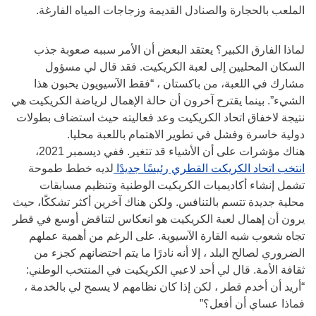
الملعب بالحجارة والصنادل القديمة وزجاجات المياه الفارغة.
لماذا الفارق الكبير؟ يعتقد البعض أن الأمر سببه صعوبة جذب
السكان المحليين إلى لعبة الكريكيت. فقد قال لي مسؤول
مشارك في اللعبة، من باكستان ، “فقط الآسيويون يحبون هذا
الشيء”. بينما يقترح آخرون أن حالة الإهمال لرياضة الكريكيت هي
نتيجة لاخفاق اتحاد الكريكيت وعد فعاليته حيث استضاف بطولات
دولية خاسرة وفشل في تطوير الاهتمام باللعبة محليا.
هناك مؤشرات على أن الأشياء قد تتغير. ففي ديسمبر 2021،
انتخب اتحاد الكريكت القطري رئيسًا جديدًا
لديه خطط طموحة
تشمل إنشاء أكاديميات الكريكيت الوطنية وتنظيم مسابقات
محلية جديدة تتسم بالتنافس. ولكن هناك آخرين أكثر تشككًا، حيث
يرون أن إهمال لعبة الكريكيت هو انعكاس لتناقض أوسع في قطر
تجاه شعوب شبه القارة الآسيوية. على الرغم من أهمية عملهم
الضروري لصالح البلد ، إلا أنه نادرًا ما يتم احتضانهم كجزء من
ثقافة الأمة. قال لي أحد لاعبي الكريكيت في المنتخب الوطني:
“أريد أن أخدم قطر ، لكن إذا كان نظامهم لا يسمح لي بالخدمة ،
فماذا عساي أن أفعل؟”