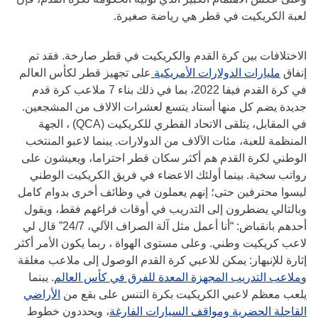
لعبة الكريكيت في قطر هي رياضة صغيرة.
الاختلافات بين كرة القدم والكريكيت في قطر صارخة. فقد تم
إنفاق
مليارات الدولارات الأمريكية
على تجهيز قطر لكأس العالم
في كرة القدم فيفا 2022، بما في ذلك بناء 7 ملاعب كرة قدم
جديدة يضم كل منها أستاد يتسع لعشرات الالاف من المشجعين.
في المقابل، يتلقى الاتحاد القطري للكريكيت (QCA) ، الجهة
المنظمة للعبة، مئات الآلاف من الدولارات. يبنما لاعبو المنتخب
الوطني لكرة القدم هم أكثر سكان قطر احتراما، ويعيشون على
رواتب سخية. بينما أولئك الاعضاء في فريق الكريكيت الوطني
ليسوا محترفين حتى؛ إنهم يعملون في وظائف أخرى بدوام كامل
وبالتالي يضطرون إلى التدريب في أوقات فراغهم فقط، ويقول
أحدهم بانقباض: “أنا أعمل مثل آلة الصراف الآلي، 24/7” قال لي
لاعب كريكيت وطني. وعلى مستوى الهواة ، ربما يكون الأمر أكثر
إثارة للإنبهار: يمكن للاعبي كرة القدم الوصول إلى ملاعب مغلقة
و
ملاعب التدريب المجهزة المعدة للفرق في كأس العالم
. يبنما
يلعب معظم لاعبي الكريكيت بكرة التنس على بقع من
الأراضي
القاحلة الحضرية ومواقف السيارات الفارغة
، ويحددون خطوط