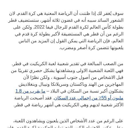
سوف يُغفر لك إذا ظننت أن الرياضة المعنية هي كرة القدم. لان
الشعور السائد سببه أنه في غضون ثلاثة أشهر، ستستضيف قطر
بطولة كأس العالم لكرة القدم للرجال فيفا 2022. ولكن على
الرغم من أن قطر هي المستضيفة لأكبر بطولة كرة قدم في
العالم، فإن الرياضة التي يمكن القول إن المزيد من الناس
يلعبونها تتضمن كرة أصغر ومضرب.
من الصعب المبالغة في تقدير شعبية لعبة الكريكيت في قطر.
فهي اللعبة الشعبية الاولى ومشاهدتها بشكل حصري تقريبًا من
قبل الاشخاص من أصول جنوب آسيوية ، ولكن نظرًا لأن
المهاجرين من الهند وباكستان وسريلانكا ونيبال وبنغلاديش
يشكلون أكبر نسبة من السكان في البلاد –
ما يقرب من 1.8
مليون أو 55٪ من إجمالي عدد السكان
. فقد أصبحت الرياضة
الأكثر شعبية لديهم وهي الكريكيت هي أشهر رياضة في قطر.
على الرغم من عدد الأشخاص الذين يلعبون ويشاهدون اللعبة،
وعلى عكس الاهتمام الكبير الذي توليه الحكومة لكرة القدم، فإن