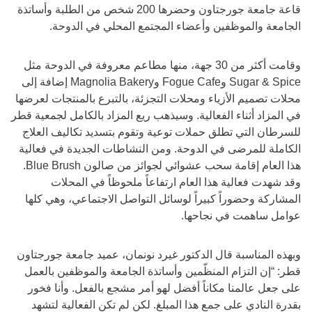
قاعة جامعة جورجتاون وحضرها 200 شخص من الطلبة وأساتذة
الجامعة والموظفين وأعضاء المجتمع المحلي في الدوحة.
وقامت أكثر من 30 جهة، منها مطاعم معروفة في الدوحة مثل
Sugar & Spice وFogue Cafe وMagnolia Bakery إضافة إلى
محلات تصميم الأزياء ومحلات التجزئة، بالتبرع بالمنتجات لعرضها
في المزاد أثناء الفعالية. وسيذهب ريع المزاد بالكامل لجمعية قطر
للسرطان التي تطلق حملات توعية وتقوم بتسديد تكاليف العلاج
الكاملة للمرضى في الدوحة. ومن النشاطات الجديدة في فعالية
هذا العام إقامة سحب عشوائي لجوائز من صالون Blue Brush.
وقد شهدت فعالية هذا العام ارتفاعاً ملحوظاً في المحلات
المشاركة وحضوراً كبيراً لوسائل التواصل الاجتماعي، وهي كلها
عوامل ساهمت في نجاحها.
وبهذه المناسبة قال الدكتور غيرد نونمان، عميد جامعة جورجتاون
قطر: “إن التزام المنظّمين وأساتذة الجامعة والموظفين بالعمل
على جعل عالمنا مكاناً أفضل لهو أمر مشجع بالفعل. وأنا فخور
بقدرة النادي على جمع هذا المبلغ. لكن لم تكن الفعالية لتشهد