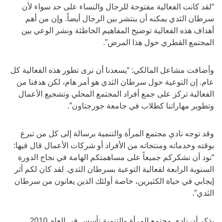
“لقد كانت الفعالية مفتوحة للرجال والنساء على حد سواء لأن
سرطان الثدي يمكنه أن ينتشر بين الرجال أيضاً. وإن من أهم
أهداف هذه الفعالية توضيح المفاهيم الخاطئة ونشر الوعي بين
المجتمع القطري حول هذا المرض”.
وأضافت مشاعل المالكي: “يسعدنا أن نرى تطور هذه الفعالية كل
عام. إن التوعية حول سرطان الثدي هو أمر هام، لكن هدفنا من
الفعالية تركز على جمع أفراد المجتمع المحلي وتشجيع الأعمال
وتطوير مهاراتنا كطلاب في جامعة جورجتاون”.
وقد توجه نادي مجتمع المرأة والتنمية برسالة إلى كل من تبرع
بوقته وخدماته ومنتجاته من الأفراد أو شركات الأعمال قال فيها:
“نود أن نشكركم جميعاً على مساهمتكم الهامة في نجاح الدورة
السنوية الرابعة لفعالية التوعية بسرطان الثدي. لقد كان لكم أثر
إيجابي في حياة الكثيرين، خاصة أولئك الذين يعانون من سرطان
الثدي”.
يذكر أن نادي مجتمع المرأة والتنمية تأسس في العام 2010