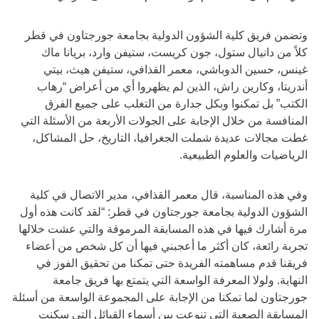
وتضمن فريق كلية الشؤون الدولية بجامعة جورجتاون في قطر
كلاً من دانيال ستول، جون كريست، ستيفن وارد، بريانا ماك
غينس، حسين الدوباشي، معمر القذافي، ستيفن هيث، بيتي
أندريتا، وكارين راش، الذين لم يظهروا أي من أعراض “رهاب
الكتب” بل تمكنوا وبكل جدارة من التغلب على جميع الفرق
المنافسة من خلال الإجابة على الجولات الأربعة من الأسئلة التي
غطت مجالات عديدة شملت الجغرافيا، التاريخ، حل المشاكل،
الرياضيات والعلوم الطبيعية.
وفي هذه المناسبة، قال معمر القذافي، مدير الاتصال في كلية
الشؤون الدولية بجامعة جورجتاون في قطر: “لقد كانت هذه أول
مرة أشارك فيها في هذه المسابقة المرموقة والتي عشت خلالها
تجربة رائعة، كان أكثر ما أعجبني فيها أن كل شخص من أعضاء
فريقنا قدم مساهمته الفريدة حتى تمكنا من تحقيق الفوز في
النهاية. ولولا المعرفة الواسعة التي يتمتع بها فريق جامعة
جورجتاون لما تمكنا من الإجابة على المجموعة الواسعة من أسئلة
المسابقة الصعبة التي تنوعت بين أسماء القبائل التي سكنت