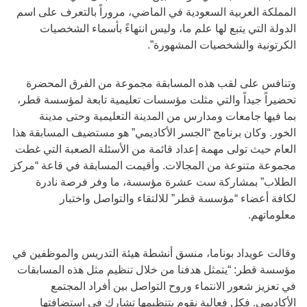
المملكة العربية السعودية في الماضي، مروراً بالتعرف على اسم
الدولة التي يتبع لها علم ما، وليس انتهاءً بأسماء الشخصيات
الكرتونية والشخصيات المشهورة”.
وتنافس على لقب هذه المسابقة مجموعة من الفرق المحضرة
تحضيراً جيداً والتي مثلت مؤسسات تعليمية تابعة لمؤسسة قطر،
بما فيها جامعات ومدارس من المدينة التعليمية وحتى مدينة
الخور. وكان برنامج “الجسر الأكاديمي” هو مستضيف المسابقة هذا
العام حيث تولى مهمة إعداد قائمة من الأسئلة الصعبة التي غطت
مجموعة متنوعة من المجالات. وأقيمت المسابقة في قاعة “مركز
الطلاب” بمشاركة ست عشرة مؤسسة، ما وفر فرصة نادرة
لكافة أعضاء “مؤسسة قطر” للالتقاء والتواصل واختبار
معلوماتهم.
وقالت عويداد بوناما، منسق أنشطة هيئة التدريس والموظفين في
مؤسسة قطر: “يتمثل هدفنا من خلال تنظيم مثل هذه المسابقات
في تعزيز شعور الانتماء وروح التواصل بين أفراد المجتمع
الأكاديمي. فكل فعالية نقوم بتنظيمها تشارك في استضافتها