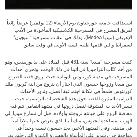
استضافت جامعة جورجتاون يوم الأربعاء (12 نوفمبر) عرضاً رائعاً
لفريق المسرح في المسرحية الكلاسيكية المأخوذة من الأدب
الإغريقي (ميديا Medea)، وذلك في أعقاب مسرحية “أنتيجون”
لسقراط والتي قدمها طلبة السنة الأولى في وقت سابق.
كتبت مسرحية “ميديا” سنة 431 قبل الميلاد على يد يوربيدس، وهو
من أهم كتّاب التراجيديا في أثينا في ذلك الوقت. وتجري أحداث
المسرحية في مدينة كورنثوس اليونانية حيث تروي قصة الصراع
بين ميديا وزوجها جيسون الذي اختار أن يتزوج من ابنة كريون ملك
كورنثوس طمعاً في مكانة اجتماعية أفضل. وتدور الأحداث
الدرامية المثيرة للقصة حول هذه الشخصيات الرئيسية، حيث
تسير الأحداث المشوقة لتصل ذروتها في مشهد انتقامي تتم فيه
معاقبة الزوج على خيانته لزوجته وأولاده، قبل أن تسارع ميديا إلى
الهرب بمساعدة أيجيوس، ملك أثينا الذي يعرض عليها ملاذاً آمناً
في مدينته. وفي المشهد الأخير، يجد جيسون نفسه وحيداً في
مواجهة حزن شديد على المأساة والخسارة الكبيرة التي حلت به.