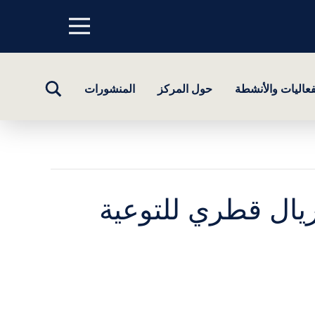
Menu
top
تبديل
فعاليات والأنشطة
حول المركز
المنشورات
البحث
طر يجمعون ما يزيد على 90 ألف ريال قطري للتوعية