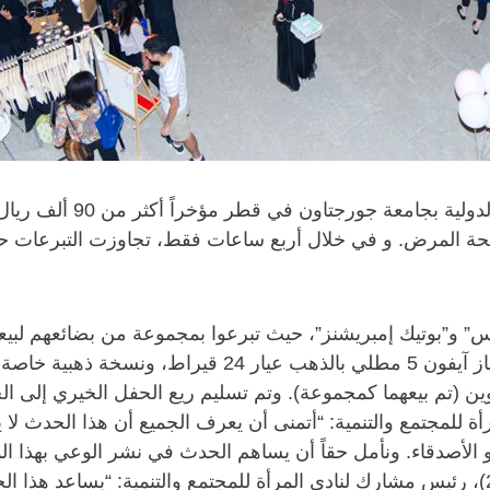
جمع نادي المرأة للمجتمع 
شوغار آند سبايس” و”بوتيك إمبريشنز”، حيث تبرعوا بمجموعة من بضائ
ن (تم بيعهما كمجموعة). وتم تسليم ريع الحفل الخيري إلى ال
 مشارك لنادي المرأة للمجتمع والتنمية: “أتمنى أن يعرف الجميع أن هذا 
 أو الأصدقاء. ونأمل حقاً أن يساهم الحدث في نشر الوعي بهذا
القطري”.وصرحت مشاعل المالكي (دفعة سنة 2015)، رئيس مشارك لنادي المرأة للمجتمع وال