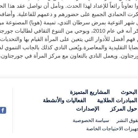
 تعاوناً رائعاً للإعداد لهذا الحدث. ونأمل أن نواصل عقد هذا
م، شكرت الحمادي الجميع على حضورهم و دعمهم للفاعلية. وأض
ال شهر التوعية بمرض سرطان الثدي، تميمة (هويا) المصنوعة من
التعلمية بكتابة رسائل تشجيعية لمرضى السرطان.يذكر أنه في عام 2010، وب
فهم أفضل للأدوار التي يتعين على المرأة القيام بها والتحديات 
ايا التقليدية والمعاصرة.ويُعنى النادي كذلك بالجانب التنمو
جورجتاون. ويعمل النادي بالتعاون مع مركز المرأة في جورجتاو
البحوث
المشاريع المتميزة
المبادرات الطلابية
الفعاليات والأنشطة
حول المركز
الإصدارات
وق النشر
سياسة الخصوصية
هيزات الاحتياجات الخاصة