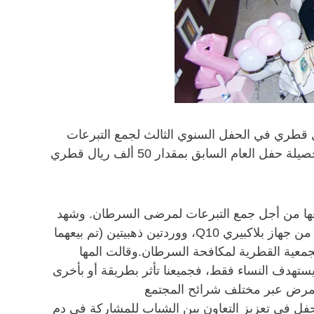
والتنمية في كلية الشؤون الدولية بجامعة جورجتاون في قطر مؤخراً أكثر من 90 ألف ريال قطري في الحفل السنوي الثالث لجمع التبرعات
للتوعية بسرطان الثدي وتعزيز دور المجتمع في مكافحة المرض. و في خلال أربع ساعات فقط، تجاوزت التبرعات حصيلة حفل العام السابق بمقدار 50 ألف ريال قطري
عهم لبيعها من أجل جمع التبرعات لمرضى السرطان. وشهد
هذا العام أيضاً مزاداً علنياً على 4 سلع فاخرة، هي جهاز آيفون 5 مطلي بالذهب عيار 24 قيراط، ونسخة ذهبية خاصة من جهاز بلاكبيري Q10، ووردتين ذهبيتين (تم بيعهما
جمعية القطرية لمكافحة السرطان.وقالت المها
الحدث لا يستهدف النساء فقط، فجميعنا تأثر بطريقة أو بأخرى
 المرض عبر مختلف شرائح المجتمع
تنمية: “يساعد هذا الحفل في تعزيز التعاون بين الشباب للمشاركة في دم