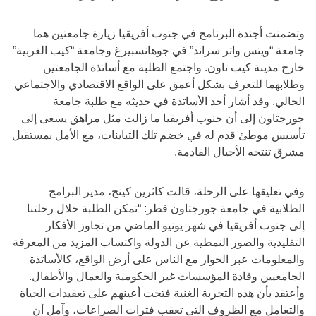
وتضمنت أجندة البرنامج في جنوب أفريقيا زيارة جامعتين هما
جامعة “ويتس واتر سراند” في جوهانسبيرغ وجامعة “كيب الغربية”
خارج مدينة كيب تاون. واجتمع الطلبة مع أساتذة الجامعتين
وطلابهما للتعرف بشكل أعمق على الواقع الاقتصادي والاجتماعي
الحالي. وقد أشار أحد الأساتذة في حديثه مع طلبة جامعة
جورجتاون إلى أن جنوب أفريقيا ما زالت مثل مراهق يسعى إلى
تأسيس موطئ قدم له في خضم تلك التباينات، مع الأمل بمستقبل
مشرق تنتجه الأجيال القادمة.
وفي تعليقها على الرحلة، قالت كاثرين كينج، مدير البرامج
الطلابية في جامعة جورجتاون قطر: “تمكن الطلبة خلال رحلتنا
إلى جنوب أفريقيا في شهر يونيو الماضي من تجاوز الأفكار
التقليدية والصور النمطية عن الدولة واكتساب المزيد من المعرفة
والمعلومات عبر الحوار مع الناس على أرض الواقع، كالأساتذة
الجامعيين وقادة المؤسسات غير الحكومية والعمال والأطفال.
وأعتقد بأن هذه التجربة الغنية فتحت أعينهم على تعقيدات الحياة
والتعامل مع الظروف التي تعقب فترات الصراعات، وآمل أن