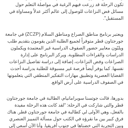
تكون الرحلة قد زرعت فيهم الرغبة في مواصلة التعلم حول
مسائل فض النزاعات للوصول إلى عالم أكثر عدلاً ومساواة في
المستقبل”.
ويعتبر برنامج مناطق الصراع ومناطق السلام (ZCZP) في جامعة
جورجتاون قطر متوفراً لجميع الطلبة الذين يقومون بتقديم طلب
ويلبّون معايير حضور الصفوف الدراسية غير المعتمدة ويكملون
الدراسات والقراءات المطلوبة. ويركز البرنامج على إدارة
الصراعات وفض النزاعات، إضافة إلى دراسة تفاصيل النزاعات
نفسها. كما يوفر أيضاً فرصة غير مسبوقة للطلبة بدراسة أحدث
القضايا العصرية وتطبيق مهارات التفكير المنطقي التي يتعلمونها
في الصفوف الدراسية على أرض الواقع.
بدورها، قالت جوتسنا سوبرامانيام، الطالبة في جامعة جورجتاون
قطر والتي شاركت في الرحلة: “لقد كانت هذه الرحلة مفيدة
بالفعل، وهي الأولى لي كطالبة في جامعة جورجتاون قطر. هناك
فرق كبير بين ما نقرؤه في الكتب حول مسألة التمييز العنصري
وبين التجربة التي خضناها في جنوب أفريقيا. وأنا الآن أسعى إلى