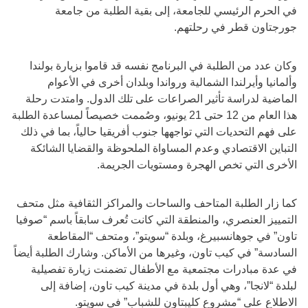
في الحرم الرئيسي للجامعة، إلى بقية الطلبة من جامعة
جورجتاون قطر في رحلتهم.
وكان عدد من الطلبة في البرنامج نفسه قد قاموا بزيارة بولندا
وألمانيا وأيرلندا الشمالية ورواندا وبلدان أخرى في الأعوام
الماضية لدراسة تأثير الصراعات على تلك الدول. وامتدت رحلة
هذا العام من 12 حتى 21 يونيو، وصُممت خصيصاً لمساعدة الطلبة
على فهم التحديات التي تواجهها جنوب أفريقيا حالياً، بما في ذلك
التباين الاقتصادي وعدم المساواة الملحوظة والقضايا الشائكة
الأخرى التي تخص الهجرة ومستويات الجريمة.
كما زار الطلبة المتاحف والساحات والمراكز الثقافية مثل متحف
التمييز العنصري، والمنطقة التي كانت تُعرف سابقاً باسم “صوفيا
تاون” في جوهانسبيرغ، وبلدة “سويتو”، ومتحف “المقاطعة
السادسة” في كيب تاون، وغيرها من الأماكن. وشارك الطلبة أيضاً
في عدة مبادرات مجتمعية مع الأطفال تضمنت زيارة تفصيلية
لبلدة “لانجا”، وهي أول بلدة في مدينة كيب تاون، إضافة إلى
الاطلاع على “مشروع كليبتاون للشباب” في سويتو.