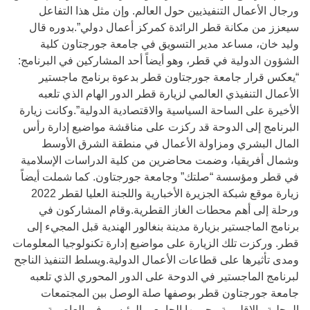
ورجال الأعمال التنفيذيين حول العالم. وإن مثل هذا التفاعل
سيعزز من مكانة قطر الرائدة كمركز أعمال دولي”.بدوره قال
وليد خان، مساعد مدير التسويق في جامعة جورجتاون كلية
الشؤون الدولية في قطر، وهو أيضاً أحد المشاركين في البرنامج:
“يعكس قرار جامعة جورجتاون قطر بدعوة برنامج ماجستير
الأعمال التنفيذي العالمي لزيارة قطر الدور الهام الذي تلعبه
الأخيرة على الساحة السياسية والاقتصادية الدولية”.وكانت زيارة
البرنامج إلى الدوحة قد ركزت على مناقشة مواضيع إدارة رأس
المال البشري ومزاولة الأعمال في منطقة الشرق الأوسط
وشمال أفريقيا، وضمت محاضرين من كلية الدراسات الإسلامية
في قطر ومؤسسة “صلتك” وجامعة جورجتاون. كما شملت أيضاً
زيارة موقع شبكة الجزيرة الأخبارية واللجنة العليا لقطر 2022
ورحلة إلى أهم محطات الغاز القطرية.وقام المشاركون في
برنامج الماجستير بزيارة مدينة بنغالور الهندية قبل المجيء إلى
قطر. وركزت تلك الزيارة على مواضيع إدارة تكنولوجيا المعلومات
ومدى تأثيرها على قطاعات الأعمال الدولية.ويسلط التنفيذ الناجح
لبرنامج الماجستير في الدوحة على الدور المحوري الذي تلعبه
جامعة جورجتاون قطر بوصفها صلة الوصل بين المجتمعات
المحلية والإقليمية وحرمها الجامعي الرئيسي في العاصمة