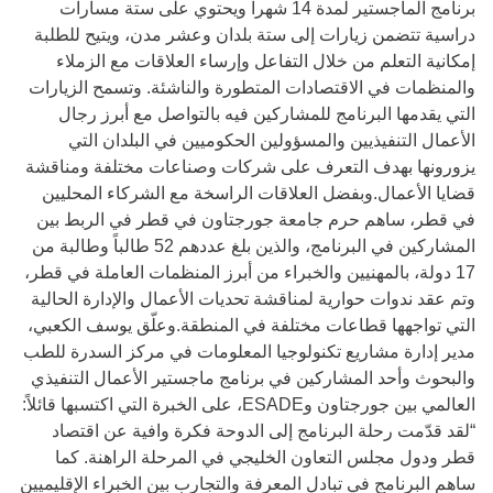
برنامج الماجستير لمدة 14 شهراً ويحتوي على ستة مسارات
دراسية تتضمن زيارات إلى ستة بلدان وعشر مدن، ويتيح للطلبة
إمكانية التعلم من خلال التفاعل وإرساء العلاقات مع الزملاء
والمنظمات في الاقتصادات المتطورة والناشئة. وتسمح الزيارات
التي يقدمها البرنامج للمشاركين فيه بالتواصل مع أبرز رجال
الأعمال التنفيذيين والمسؤولين الحكوميين في البلدان التي
يزورونها بهدف التعرف على شركات وصناعات مختلفة ومناقشة
قضايا الأعمال.وبفضل العلاقات الراسخة مع الشركاء المحليين
في قطر، ساهم حرم جامعة جورجتاون في قطر في الربط بين
المشاركين في البرنامج، والذين بلغ عددهم 52 طالباً وطالبة من
17 دولة، بالمهنيين والخبراء من أبرز المنظمات العاملة في قطر،
وتم عقد ندوات حوارية لمناقشة تحديات الأعمال والإدارة الحالية
التي تواجهها قطاعات مختلفة في المنطقة.وعلّق يوسف الكعبي،
مدير إدارة مشاريع تكنولوجيا المعلومات في مركز السدرة للطب
والبحوث وأحد المشاركين في برنامج ماجستير الأعمال التنفيذي
العالمي بين جورجتاون وESADE، على الخبرة التي اكتسبها قائلاً:
“لقد قدّمت رحلة البرنامج إلى الدوحة فكرة وافية عن اقتصاد
قطر ودول مجلس التعاون الخليجي في المرحلة الراهنة. كما
ساهم البرنامج في تبادل المعرفة والتجارب بين الخبراء الإقليميين