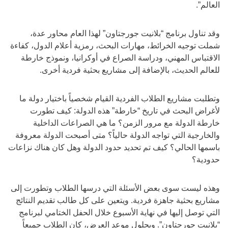
العالم”.
وقد تناول برنامج “بلانيت جورجتاون” لهذا العام محاور عدة،
شملت توجيه الخرائط، مهارات البحث، رمزية أعلام الدول، كفاءة
الاقتباس المهني، ودراسة الصراع في أوكرانيا، ونموذج خارطة
للعالم الحديث، بالإضافة إلى مشاريع بحثية فردية أخرى.
وتطلبت مشاريع الطلاب الفردية القيام شخصياً باختيار دولة ما
لأغراض البحث في تاريخ “خارطة” هذه الدولة: كيف تطورت
خارطة الدولة مع مرور الزمن؟ ما هي الصراعات الداخلية
والخارجية التي تواجه الدولة حالياً؟ متى أصبحت الدولة معروفة
باسمها الحالي؟ كيف تم تحديد حدود الدولة وهل كان هناك نزاعات
حدودية؟
وهذه ليست سوى بعض الأسئلة التي درسها الطلاب وتطورت إلى
مشاريع بحثية جاهزة فردية. ويتعين على كل طالب تقديم النتائج
التي توصل إليها في نهاية الأسبوع خلال الحفل الختامي لبرنامج
“بلانيت جورجتاون”. وبحلول موعد العرض، كان الطلاب جميعاً