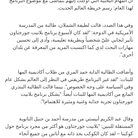
أن المهام البحثية التي أوكلت إليهم تتماشى مع موضوع البرنامج
لهذا العام: رسم خريطة العالم الحديث.
وفي هذا الصدد، قالت لطيفة الشملان، طالبة من المدرسة
الأمريكية في الدوحة: “لقد كان لأسبوع برنامج بلانيت جورجتاون
تأثير ايجابي عليّ شخصياً وبطريقة تعليمية، وأدى إلى تحسين
مهارات البحث لدي كما اكتسبت المزيد من المعرفة عن بلدان
أخرى”.
وأضافت الطالبة الدانة حمد المري من طلاب أكاديمية المها
للبنات: “لقد غير البرنامج طريقتي في النظر إلى العالم بشكل عام
وفي السياسة على وجه الخصوص”. بينما قالت الطالبة البندري
المانع من أكاديمية المها للبنات أيضاً: “يشكل برنامج بلانيت
جورجتاون تجربة جذابة وغنية ومثيرة للاهتمام!”.
وقال عبد الكريم أنيستي من مدرسة أحمد بن حنبل الثانوية
المستقلة للبنين: “بلانيت جورجتاون هو أكثر من مجرد برنامج حول
كوكبنا – لقد كان الكوكب بحذ ذاته مع أناس من جميع أنحاء