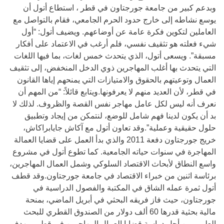
وبدعم كبير من جامعة جورجتاون في قطر ، استطاع أتول أن
يوسع نشاطه إلى خارج حدود الحرم الجامعي، فقام بالتواصل مع
العاملين لتكوين فكرة عامة عن أوضاعهم. ويضيف أتول: “أول
شيء فعلته هو تثقيف نفسي، فلم أرغب في الاعتماد على أفكار
مسبقة”. ويسعى أتول، الذي يتحدث خمس لغات، بما فيها اللغات
التي يتحدث بها أغلب المهاجرين ذوي الدخل المنخفض، إلى تثقيف
العمال وتوعيتهم بالحقوق والامتيازات التي يمنحهم إياها القانون
في قطر، لأن العديد منهم لا يعرفونها.ويتابع قائلاً: “من المهم أن
نعرف أنه ليس لكل عامل مهاجر نفس القصة والظروف. لذلك لا
بد أن يكون لدينا فهم شامل للوضع، لنتمكن من إيجاد وتطبيق
حلول حقيقية وعملية”.وقد تعاون أتول مع آكاش جايابراكاش،
خريج جورجتاون دفعة 2011 والذي بدأ العمل على قضايا العمالة
المهاجرة في سنوات حياته الجامعية. كما تطوع أتول في مشروع
واسع النطاق لأبحاث الاقتصاد السلوكي وشمل العمال المهاجرين،
برئاسة اثنين من خبراء الاقتصاد في جامعة جورجتاون.وقد قطف
أتول ثمرة عمله الشاق في المكتبة والفصول الدراسية في
جورجتاون، حيث فاز فريقه البحثي في أبريل الماضي، بمنحة
مالية بحثية قدرها 60 ألف دولار من الصندوق القطري للبحث
العلمي من أجل دراسة قضايا العمال المهاجرين في قطر. ويهدف