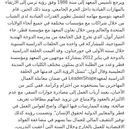
ويرجع تأسيس المعهد إلى سنة 1986 وفق رؤية ترمي إلى الارتقاء
بالمهارات القيادية داخل الحرم الجامعي. ومنذ ذلك الحين، قام
المعهد بتوسيع مهامه لتشمل تطوير القدرات القيادية لدى الشباب
من خلال شراكات مع مؤسسات مختلفة في جميع أنحاء الولايات
المتحدة والعالم.ومن خلال تعاون المعهد مع مؤسسة قطر، جاء
اختيار أتول، الذي تخرج قبل الجامعة من مدرسة الدوحة الهندية
النموذجية، للمشاركة في واحدة من الحلقات الدراسية السنوية
خلال سنته الأولى في جورجتاون. وقد أقيمت الحلقة الدراسية
بالدوحة في يناير 2012 بمشاركة موجهين من المعهد ومؤسسة
قطر وعدد من الطلبة الذي يمثلون مختلف الكليات في المدينة
التعليمية.وقال أتول: “تتمثل الرؤية التي قدمتها في الحلقة
الدراسية لمعهدLeaderShape في ضمان معاملة العمال
المهاجرين بما يستحقونه من احترام وكرامة. ففي كثير من
الأحيان، يعمد أرباب العمل إلى مصادرة جوازات السفر، مع عدم
الالتزام بالعقود والامتناع عن تزويد عمالهم ببطاقات تعريف
صالحة، وهذه الممارسات فيها انتهاك واضح لقوانين العمل في
قطر والمعايير الدولية لحقوق الإنسان”. وتضمنت رؤيته كذلك
توفير التثقيف المالي للعمال بما يسهم في مضاعفة الفوائد
الاقتصادية للعمل بالخارج.وخلال السنة التي أعقبت التدريب،