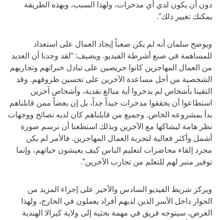
دون أن يكون لدي أي مدخرات، ولهذا السبب، وبهذه الطريقة
يمكنك تغيير ذلك”.
ويوضح سلمان أنه لم يكن صعباً إيجاد العمال على استعداد
للمساهمة في صنع أشرطة الفيديو. ويضيف: “لقد وجدنا أن العديد
من العمال المهاجرين كانوا حريصين على تبادل خبراتهم وتجاربهم
الشخصية من أجل مساعدة الآخرين على تحسين ظروفهم. وقد
التقينا بأشخاص لم يدخروا أية مبالغ نقدية، وأشخاص آخرين
استطاعوا أن يحققوا مدخرات جيداً جداً، بل إن بعضاً ممن قابلناهم
بدأ بمشروعه الخاص. وجميع من قابلناهم كان لديه نصائح ووجهات
نظر هامة ليشاكها مع الآخرين وبذلك استطعنا أن نرسم صورة
أشمل وأكثر فعالية لتجربة العمال المهاجرين. فالأمر لم يكن
مجرد إلقاء محاضرات لتعليم الناس كيف يعيشون حياتهم، وإنما
توفير منبر لهم للتعلم من تجارب الآخرين”.
ويركز شريط الفيديو السادس والأخير على إجراء المزيد من
الحوار داخل الأسر الذين لديهم أفراد يعملون في الخارج، ولهذا
الغرض، سيتوجه فريق في مهمة بحثية إلى ولاية كيرالا الهندية