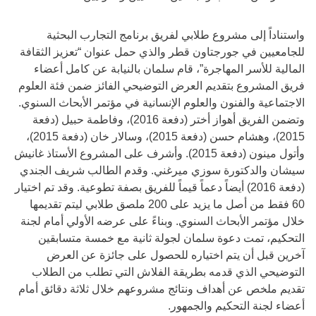
واستناداً إلى مشروع طلابي لفريق برنامج التجارب البحثية
للجامعيين في جورجتاون قطر والذي حمل عنوان “تعزيز الثقافة
المالية للأسر المهاجرة”، قام سلمان بالنيابة عن كامل أعضاء
فريق المشروع بتقديم العرض التوضيحي الفائز ضمن فئة العلوم
الاجتماعية والفنون والعلوم الإنسانية في مؤتمر الأبحاث السنوي.
وتضمن الفريق أهواز أختر (دفعة 2016)، وفاطمة حبيل (دفعة
2015)، وهشام حسن (دفعة 2015)، وسالار خان (دفعة 2015)،
وأتول مينون (دفعة 2015). وأشرف على المشروع الأستاذ غانيش
سيشان والدكتورة سوزي ميرغني. وقدم الطالب شريف الجندي
(دفعة 2016) أيضاً دعماً قيماً للفريق بصفة تطوعية. وقد تم اختيار
60 فقط من أصل ما يزيد على 200 ملصق طلابي ليتم تقديمها
خلال مؤتمر الأبحاث السنوي. وبناءً على عرضه الأولي أمام لجنة
التحكيم، تمت دعوة سلمان لجولة ثانية مع خمسة متسابقين
آخرين قبل أن يتم اختياره للحصول على جائزة عن العرض
التوضيحي الذي قدمه بطريقة الفلاش التي تطلب من الطلاب
تقديم ملخص عن أهداف ونتائج مشروعهم خلال ثلاثة دقائق أمام
أعضاء لجنة التحكيم والجمهور.