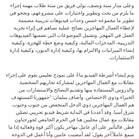
وعلى مدار سنة ونصف، تولى فريق من ستة طلاب مهمة إجراء
ما يلزم من بحث وتطوير واختبارات على مشروعهم، ونجحو في
تطوير ما مجموعه خمس وحدات فيديوهات تدريبية مصممة
لإعطاء العمال المهاجرين نصائح عملية تساهم في إثراء تجربة
العمل في المهجر. وتشمل الموضوعات التي تضمنها الفيديوهات
التدريبية، المدخرات المالية، وكيفية وضع خطة للهجرة، وكيفية
إنشاء الميزانيات والالتزام بها، وكيفية إدارة الديون، وكيفية إدارة
الاستثمارات.
وتم إنشاء أشرطة الفيديو بناءً على نموذج تعليمي يقوم على إجراء
مقابلات مع العمال المهاجرين لمشاركة تجاربهم الشخصية
والدروس المستفادة منها وتقديم النصائح والاستشارات من
الخبراء وذوي الاختصاص. وأضاف سلمان: “جمهورنا المستهدف
هم العمال المهاجرين ذوي الدخل المنخفض من جنوب وجنوب
شرق آسيا. وقد أعددنا في البداية شريط فيديو تجريبي تضمّن
مقابلات مع عمال محليين هنا في الحرم الجامعي لجورجتاون
قطر. فالتأثير على أي عامل مهاجر يكون أكثر قوة وفعالية إذا ما
سمع عاملاً آخر يقول: لقد أمضيت عامين وأنا أعمل في الدوحة