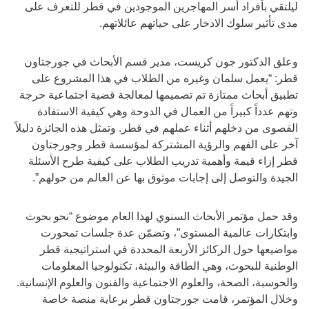
ليلتقي بأفراد أسر المهاجرين الموجودين في قطر للتعرف على
مدى تأثير سلوك الادخار على حياتهم عائلاتهم.
وعلق الدكتور جون كريست، مدير قسم الأبحاث في جورجتاون
قطر: “يعمل سلمان وغيره من الطلاب في هذا المشروع على
تطبيق أبحاث ممتازة تم تصميمها لمعالجة قضية اجتماعية حرجة
وتهم عدداً كبيراً من العمال في الدوحة وهي كيفية الاستفادة
القصوى من دخلهم أثناء عملهم في قطر. وتمثل هذه الجائزة دليلاً
آخر على الفهم والرؤية المشتركة لمؤسسة قطر وجورجتاون
قطر إزاء قيمة وأهمية تدريب الطلاب على كيفية طرح الأسئلة
الجيدة والتوصل إلى إجابات موثوق بها عن العالم من حولهم”.
وقد حمل مؤتمر الأبحاث السنوي لهذا العام موضوع “نحو بحوث
وابتكارات عالمية المستوى”، وتضمّن عدة جلسات تمحورت
مواضيعها حول الركائز الأربعة المحددة في استراتيجية قطر
الوطنية للبحوث، وهي الطاقة والبيئة، تكنولوجيا المعلومات
والحوسبة، الصحة، والعلوم الاجتماعية والفنون والعلوم الإنسانية.
وخلال المؤتمر، قامت جورجتاون قطر برعاية منصة خاصة