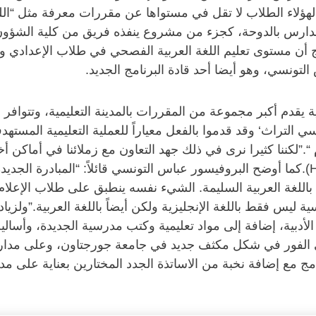
 لهؤلاء الطلاب لا تقل في مستواها عن مقررات معرفة مثل “اللغة 
المدارس بالدوحة، كجزء من مشروع ينفذه فريق من كلية الشؤو
 أن مستوى تعليم اللغة العربية الفصحي في طلاب الإعدادي و
تونسي، وهو أيضا أحد قادة البرنامج الجديد.
ية يقدم أكبر مجموعة من المقررات بالمدينة التعليمية، وتتوافر لف
لتراث‘ وقد قدموا بالفعل معياراً للعملية التعليمية المستهدفة
البرنامج الجديد في ظل جامعة حمد بن خليفة (HBKU).كما أوضح البروفيسور عباس التونسي ق
 باللغة العربية السليمة. الشيء نفسه ينطبق على طلاب الإعلا
ليس فقط باللغة الإنجليزية ولكن أيضاً باللغة العربية.”ولزيا
بية، إضافة إلى مواد تعليمية وكتب مدرسية الجديدة، وأساليب
لفور في شكل مكثف جديد في جامعة جورجتاون، وعلى مدار ال
مج مع إضافة نخبة من الاساتذة الجدد المختارين بعناية على مدى