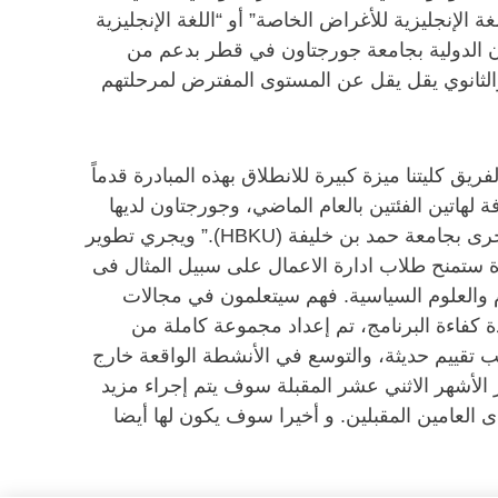
الإنجليزية للأغراض الخاصة” أو “اللغة الإنجليزية
ن الدولية بجامعة جورجتاون في قطر بدعم من
الثانوي يقل يقل عن المستوى المفترض لمرحلتهم
ريق كليتنا ميزة كبيرة للانطلاق بهذه المبادرة قدماً
 لهاتين الفئتين بالعام الماضي، وجورجتاون لديها
مزية نسبية في اتخاذ هذه المبادرة الجديدة إلى الأمام “.”لكننا كثيرا نرى في ذلك جهد التعاون مع زملائنا في أماكن أخرى بجامعة حمد بن خليفة (HBKU).” ويجري تطوير
ائلاً: “المبادرة الجديدة ستمنح طلاب ادارة الاعمال على سبيل المثال فى
م والعلوم السياسية. فهم سيتعلمون في مجالات
دة كفاءة البرنامج، تم إعداد مجموعة كاملة من
 تقييم حديثة، والتوسع في الأنشطة الواقعة خارج
أشهر الاثني عشر المقبلة سوف يتم إجراء مزيد
 العامين المقبلين. و أخيرا سوف يكون لها أيضا