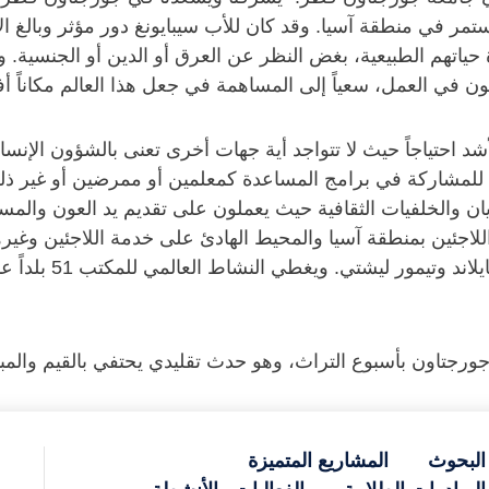
مر في منطقة آسيا. وقد كان للأب سيبايونغ دور مؤثر وبالغ الأ
حياتهم الطبيعية، بغض النظر عن العرق أو الدين أو الجنسية. و
غبون في العمل، سعياً إلى المساهمة في جعل هذا العالم مكاناً أ
د احتياجاً حيث لا تتواجد أية جهات أخرى تعنى بالشؤون الإنس
م للمشاركة في برامج المساعدة كمعلمين أو ممرضين أو غير ذ
ف الأديان والخلفيات الثقافية حيث يعملون على تقديم يد العون و
للاجئين بمنطقة آسيا والمحيط الهادئ على خدمة اللاجئين وغي
ورجتاون بأسبوع التراث، وهو حدث تقليدي يحتفي بالقيم والمبا
البحوث
المشاريع المتميزة