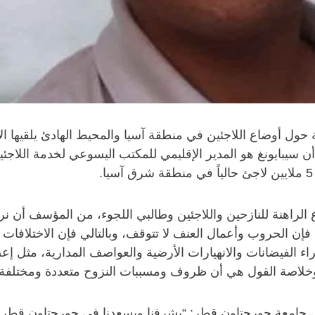
 الراهنة للنازحين واللاجئين وطالبي اللجوء، من المؤسف أن نر
فإن الحروب وأعمال العنف لا تتوقف، وبالتالي فإن الاختلافات 
ء الفيضانات والانهيارات الأرضية والعواصف المدارية، مثل إعصا
وخلاصة القول هي أن ظروف ومسببات النزوح متعددة ومختلفة”
في جامعة جورجتاون قطر: “يشرفنا ويسعدنا في جورجتاون قطر أ