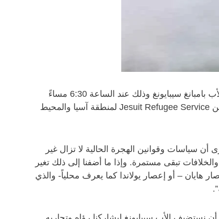
تستضيف جامعة جورجتاون قطر الليلة محاضرة عامة حول أوضاع اللاجئين في منطقة آسيا والمحيط الهادئ يلقيها الأب بامبانغ سيبايونغ وذلك عند الساعة 6:30 مساءً
في قاعة محاضرات الجامعة بالمدينة التعليمية. يذكر أن سيبايونغ هو المدير الإقليمي للمكتب اليسوعي لخدمة اللاجئين Jesuit Refugee Service لمنطقة آسيا والمحيط
ى أن سياسات وقوانين الهجرة الحالية لا تزال غير
والخلافات تبقى مستمرة. وإذا ما أضفنا إلى ذلك تغير
ر هايان – أو إعصار يولاندا كما يعرف محلياً- والذي
.
ن نستضيف الأب سيبايونغ ليشاركنا رؤاه وتجاربه