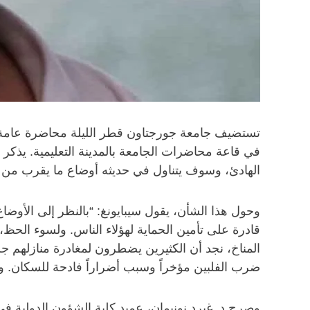
الهادئ، وسوف يتناول في حديثه أوضاع ما يقرب من 5 ملايين لاجئ حالياً في منطقة شرق آسيا.
وحول هذا الشأن، يقول سيبايونغ: “بالنظر إلى الأوضاع
قادرة على تأمين الحماية لهؤلاء الناس. ولسوء الحظ، 
المناخ، نجد أن الكثيرين يضطرون لمغادرة منازلهم جرا
ضرب الفلبين مؤخراً وسبب أضراراً فادحة للسكان. 
وصرح د. غيرد نونيمان، عميد كلية الشؤون الدولية 