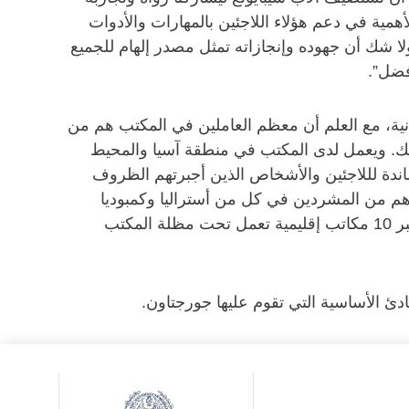
همية في دعم هؤلاء اللاجئين بالمهارات والأدوات
لا شك أن جهوده وإنجازاته تمثل مصدر إلهام للجميع
فضل”.
انية، مع العلم أن معظم العاملين في المكتب هم من
لك. ويعمل لدى المكتب في منطقة آسيا والمحيط
المساندة لللاجئين والأشخاص الذين أجبرتهم الظروف
رهم من المشردين في كل من أستراليا وكمبوديا
وإندونيسيا وبابوا غينيا الجديدة والفلبين وسنغافورة وتايلاند وتيمور ليشتي. ويغطي النشاط العالمي للمكتب 51 بلداً عبر 10 مكاتب إقليمية تعمل تحت مظلة المكتب
دئ الأساسية التي تقوم عليها جورجتاون.