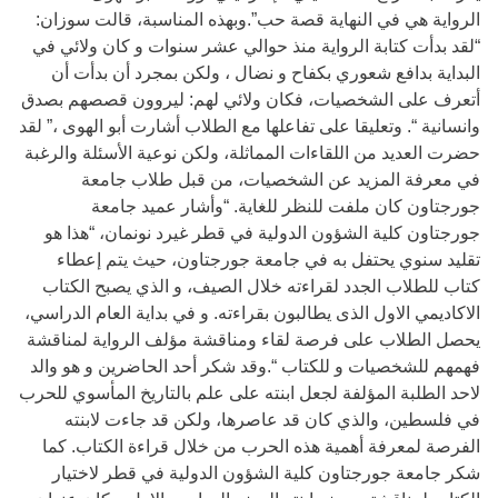
الرواية هي في النهاية قصة حب”.وبهذه المناسبة، قالت سوزان:
“لقد بدأت كتابة الرواية منذ حوالي عشر سنوات و كان ولائي في
البداية بدافع شعوري بكفاح و نضال ، ولكن بمجرد أن بدأت أن
أتعرف على الشخصيات، فكان ولائي لهم: ليروون قصصهم بصدق
وانسانية “. وتعليقا على تفاعلها مع الطلاب أشارت أبو الهوى ،” لقد
حضرت العديد من اللقاءات المماثلة، ولكن نوعية الأسئلة والرغبة
في معرفة المزيد عن الشخصيات، من قبل طلاب جامعة
جورجتاون كان ملفت للنظر للغاية. “وأشار عميد جامعة
جورجتاون كلية الشؤون الدولية في قطر غيرد نونمان، “هذا هو
تقليد سنوي يحتفل به في جامعة جورجتاون، حيث يتم إعطاء
كتاب للطلاب الجدد لقراءته خلال الصيف، و الذي يصبح الكتاب
الاكاديمي الاول الذى يطالبون بقراءته. و في بداية العام الدراسي،
يحصل الطلاب على فرصة لقاء ومناقشة مؤلف الرواية لمناقشة
فهمهم للشخصيات و للكتاب “.وقد شكر أحد الحاضرين و هو والد
لاحد الطلبة المؤلفة لجعل ابنته على علم بالتاريخ المأسوي للحرب
في فلسطين، والذي كان قد عاصرها، ولكن قد جاءت لابنته
الفرصة لمعرفة أهمية هذه الحرب من خلال قراءة الكتاب. كما
شكر جامعة جورجتاون كلية الشؤون الدولية في قطر لاختيار