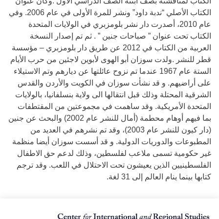
الكتاب لمناقشته بصف ابنته الصف الدراسي الاول .وكان عنوان
الكتاب الأصلي “ندبة داود” ونشر للمرة الأولى في عام 2006. وفي
عام 2010، أصدرت دار نشر بلومزبري في الولايات المتحدة
الكتاب تحت عنوان ” صباحات جنين ” . ثم تم إصدار النسخة
العربية من الكتاب في 2012 عن طريق دار بلومزبري – مؤسسة
قطر للنشر .ولدت سوزان أبو الهوى لأبوين لاجئين من حرب الأيام
الستة عام 1967 عندما تم نزوح عائلتها عن ديارهم وتم الاستيلاء
على أراضيهم. و قد نشأت سوزان في الكويت والأردن والقدس
الشرقية المحتلة وذلك قبل انتقالها الى ولاية بنسلفانيا، بالولايات
المتحدة الأمريكية. وقد ساهمت في مجموعتين من المقتطفات
بما فيهم أوهام محطمة (أمال للنشر عام 2002) والبحث عن جنين
(دار كيون للنشر عام 2003)، وقد تم نشرهم في العديد من
المطبوعات والدوريات الدولية. و قد أسست سوزان أيضا منظمة
غير حكومية تسمى ملاعب لفلسطين، وذلك لدعم حق الاطفال
الفلسطينيين الذين يعيشون تحت الاحتلال في اللعب. وقد ترجم
كتابها بينما ينام العالم إلى 31 لغة.