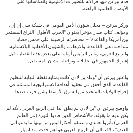
قدم بيرغن فيها قراءته للتطورات الإقليمية وانعكاساتها على
الأوضاع العالمية الراهنة.
وركز بيرغن – محلل شؤون الأمن القومي في شبكة سي إن إن،
ومؤلف كتاب صدر مؤخرا بعنوان “الحرب الأطول: النزاع المستمر
بين أمريكا والقاعدة” – محاضرته الرصينة على خمس قضايا
متداخلة، هي: القاعدة، والإرهاب، والشؤون الأفغانية الباكستانية،
والربيع العربي، وتأثير الرئيس أوباما على بعض هذه القضايا، قبل
إشراك الجمهور في تحليلاته وتوقعاته بشأن المستقبل.
واعتبر بيرغن أن “وفاة بن لادن كانت بمثابة نقطة النهاية لتنظيم
القاعدة، الذي أخفق في تحقيق أهدافه الاستراتيجية المتمثلة في
إخراج الولايات المتحدة من الشرق الأوسط بشن حرب ضدها” .
وأوضح بيرغن أن “بن لادن لم يعلق أبدا على الربيع العربي، لأنه لم
يكن لديه ما يقوله. فالأشخاص الذين قادوا الثورة (في العالم
العربي) تأثروا بغاندي واعتنقوا أفكارا ليس من بينها ما يدعو إلى
العنف” ، لافتا الى أن الربيع العربي هو أهم حدث منذ انهيار