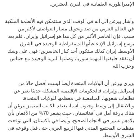
الإمبراطورية العثمانية في القرن العشرين.
وأشار بيرغن الى أنه في الوقت الذي ستتمكن فيه الأنظمة الملكية
في العالم العربي من صد وتحويل مسار العواصف لأكثر من
سبب، فإن الخاسر الأكبر من كل هذا هو إسرائيل وإيران، فلم يعد
بوسع إسرائيل الإدعاءبأنها الديمقراطية الوحيدة في الشرق
الأوسط. إيران كذلك ستكون أحد كبار الخاسرين؛ فهي على وشك
أن تفقد حليفتها المهمة سوريا، وصلتها البرية الوحيدة مع حماس
وحزب الله.
ويرى بيرغن أن الولايات المتحدة أيضا ليست أفضل حالا من
إسرائيل وإيران، فالحكومات الإقليمية المشكلة حديثا تعبر عن
تطلعات شعوبها، المناهضة في معظمها للولايات المتحدة.
وبالانتقال إلى وسط وجنوب آسيا، يعتقد الكاتب المتميز بيرغن أن
هناك بارقة أمل في أفغانستان، حيث يشعر 70% من الأفغان بأن
بلادهم تسير في الاتجاه الصحيح، وأيضا في باكستان، التي توقعت
منظمات المجتمع المدني فيها الربيع العربي حتى قبل وقوعه في
الشرق الأوسط.