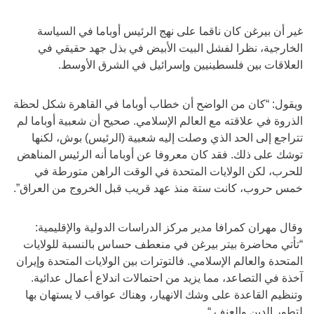
غير أن بيرغن كان ناقما على نهج الرئيس أوباما في السياسة
الخارجية، نظرا لفشل البيت الأبيض في بذل جهد حقيقي في
العلاقات بين فلسطينيين وإسرائيل في الشرق الأوسط.
ويقول: “كان من الواضح أن خطاب أوباما في القاهرة شكل لحظة
الذروة في علاقته مع العالم الإسلامي. صحيح أن شعبية أوباما لم
تتراجع إلى الحد الذي وصلت إليه شعبية (الرئيس) بوش، لكنها
توشك على ذلك. فقد كان معروفا عن أوباما أنه الرئيس المناهض
للحرب، لكن الولايات المتحدة في الوقت الراهن متورطة في
خمس حروب، كانت ستة منذ عهد قريب قبل الخروج من العراق”.
وقال مهران كمرافا مدير مركز الدراسات الدولية والإقليمية:
“تأتي محاضرة بيتر بيرغن في منعطف حساس بالنسبة للولايات
المتحدة والعالم الإسلامي. فالتوترات بين الولايات المتحدة وإيران
آخذة في التصاعد، مما يزيد من احتمالات اندلاع أعمال عدائية.
وتنظيم القاعدة على وشك الانهيار، وهناك عواقب لا يستهان بها
لتطور الدين والعنف “.