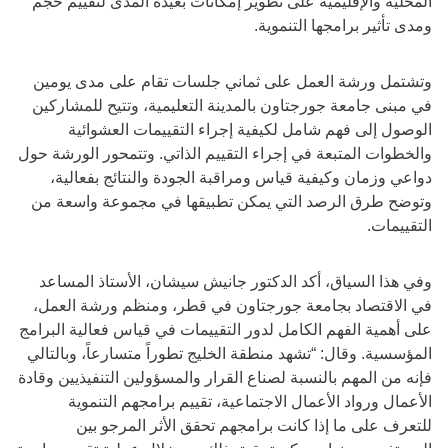
المحلية والإقليمية على تطوير إمكانات بعيدة المدى لتقييم حجم
ومدى تأثير برامجها التنموية.
وتشتمل ورشة العمل على ثماني جلسات تقام على مدى يومين
في مبنى جامعة جورجتاون بالمدينة التعليمية، وتتيح للمشاركين
الوصول إلى فهم شامل لكيفية إجراء التقييمات العشوائية
والخطوات المتبعة في إجراء التقييم الذاتي. وتتمحور الورشة حول
دواعي وزمان وكيفية قياس ومراقبة الجودة والنتائج بفعالية،
وتوضح طرق الرصد التي يمكن تطبيقها في مجموعة واسعة من
التقييمات.
وفي هذا السياق، أكد الدكتور جانيش سيشان، الأستاذ المساعد
في الاقتصاد بجامعة جورجتاون في قطر، ومنظم ورشة العمل،
على أهمية الفهم الكامل لدور التقييمات في قياس فعالية البرامج
المؤسسية. وقال: “تشهد منطقة الخليج تطوراً متسارعاً، وبالتالي
فإنه من المهم بالنسبة لصناع القرار والمسؤولين التنفيذيين وقادة
الأعمال ورواد الأعمال الاجتماعية، تقييم برامجهم التنموية
للتعرف على ما إذا كانت برامجهم تحقق الأثر المرجو بين