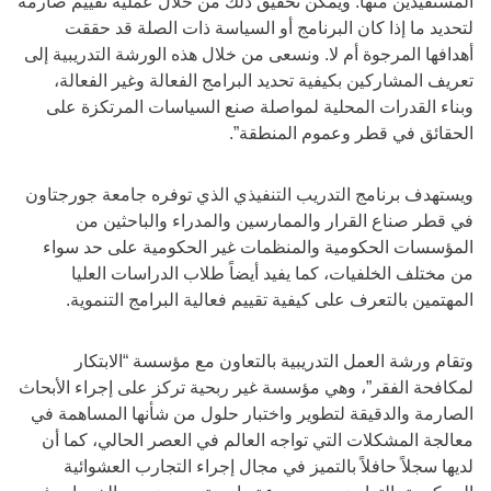
المستفيدين منها. ويمكن تحقيق ذلك من خلال عملية تقييم صارمة
لتحديد ما إذا كان البرنامج أو السياسة ذات الصلة قد حققت
أهدافها المرجوة أم لا. ونسعى من خلال هذه الورشة التدريبية إلى
تعريف المشاركين بكيفية تحديد البرامج الفعالة وغير الفعالة،
وبناء القدرات المحلية لمواصلة صنع السياسات المرتكزة على
الحقائق في قطر وعموم المنطقة”.
ويستهدف برنامج التدريب التنفيذي الذي توفره جامعة جورجتاون
في قطر صناع القرار والممارسين والمدراء والباحثين من
المؤسسات الحكومية والمنظمات غير الحكومية على حد سواء
من مختلف الخلفيات، كما يفيد أيضاً طلاب الدراسات العليا
المهتمين بالتعرف على كيفية تقييم فعالية البرامج التنموية.
وتقام ورشة العمل التدريبية بالتعاون مع مؤسسة “الابتكار
لمكافحة الفقر”، وهي مؤسسة غير ربحية تركز على إجراء الأبحاث
الصارمة والدقيقة لتطوير واختبار حلول من شأنها المساهمة في
معالجة المشكلات التي تواجه العالم في العصر الحالي، كما أن
لديها سجلاً حافلاً بالتميز في مجال إجراء التجارب العشوائية