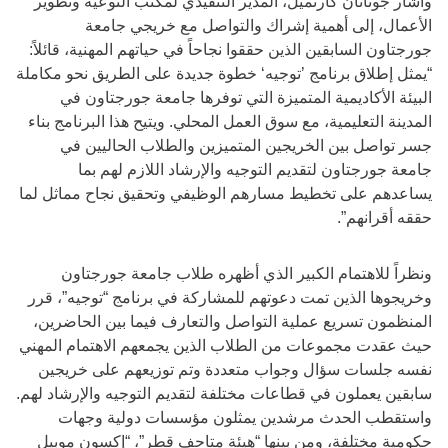
وأشار جوناثان كارتميل، المدير التنفيذي لمكتب التوعية وتطوير
الأعمال، إلى أهمية إشراك والتواصل مع خريجي جامعة
جورجتاون السابقين الذين حققوا نجاحاً في حياتهم المهنية، قائلاً:
“يمثل إطلاق برنامج ’توجيه‘ خطوة جديدة على الطريق نحو مكاملة
البيئة الأكاديمية المتميزة التي توفرها جامعة جورجتاون في
المدينة التعليمية، مع سوق العمل المحلي. ويتيح هذا البرنامج بناء
جسر تواصل بين الخريجين المتميزين والطلاب الحاليين في
جامعة جورجتاون لتقديم التوجيه والإرشاد اللازم لهم بما
يساعدهم على تخطيط مسارهم الوظيفي وتحقيق نجاح مماثل لما
حققه أقرانهم”.
ونظراً للاهتمام الكبير الذي أظهره طلاب جامعة جورجتاون
وخريجوها الذين تمت دعوتهم للمشاركة في برنامج “توجيه”، قرر
المنظمون تسريع عملية التواصل والتعارف فيما بين الحاضرين،
حيث عقدت مجموعات من الطلاب الذين يجمعهم الاهتمام المهني
نفسه جلسات سؤال وجواب متعددة وتم توزيعهم على خريجين
سابقين يعملون في قطاعات مختلفة لتقديم التوجيه والإرشاد لهم.
واستقطب الحدث مرشدين يمثلون مؤسسات دولية وجهات
حكومية مختلفة، ومن بينها “هيئة متاحف قطر”، “إكسون موبيل