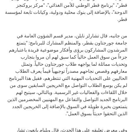
قطر”، “برنامج قطر الوطني للأمن الغذائي”، “مركز بروكنجز
الدوحة”، بالإضافة إلى بنوك محلية ودولية، وكيانات تابعة لمؤسسة
قطر.
من جانبه، قال تشارلز نايلن، مدير قسم الشؤون العامة في
جامعة جورجتاون بقطر، والمنظم المشارك للبرنامج: “يتمتع
المرشدون المشاركون برؤى وأفكار موضوعية فريدة باعتبارهم
جزءاً من سوق العمل حالياً كما سبق لهم أن مروا بتجارب
وتحديات مماثلة لما يواجهه طلاب جورجتاون حالياً. وتمثل
معارفهم وقصص نجاحهم مصدراً توجيهياً قيماً يعرف الطلاب
الحاليين على التحديات المهنية التي تنتظرهم، فقبل هذا البرنامج
لم يكن بوسع الطلاب التواصل مع الخريجين السابقين سوى من
خلال اللقاءات والفعاليات غير الرسمية. وبالتالي، سيتيح لهم
البرنامج الجديد التواصل والتفاعل مع المهنيين المخضرمين الذين
يتمتعون بخبرة طويلة في السوق بالإضافة إلى الخريجين الجدد
الذين التحقوا حديثاً بسوق العمل”.
وفي معرض تعليقه على هذا الحدث، قال ويليام يانغون تشا،