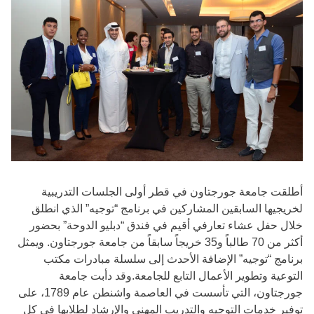
أطلقت جامعة جورجتاون في قطر أولى الجلسات التدريبية
لخريجيها السابقين المشاركين في برنامج “توجيه” الذي انطلق
خلال حفل عشاء تعارفي أقيم في فندق “دبليو الدوحة” بحضور
أكثر من 70 طالباً و35 خريجاً سابقاً من جامعة جورجتاون. ويمثل
برنامج “توجيه” الإضافة الأحدث إلى سلسلة مبادرات مكتب
التوعية وتطوير الأعمال التابع للجامعة.وقد دأبت جامعة
جورجتاون، التي تأسست في العاصمة واشنطن عام 1789، على
توفير خدمات التوجيه والتدريب المهني والإرشاد لطلابها في كل