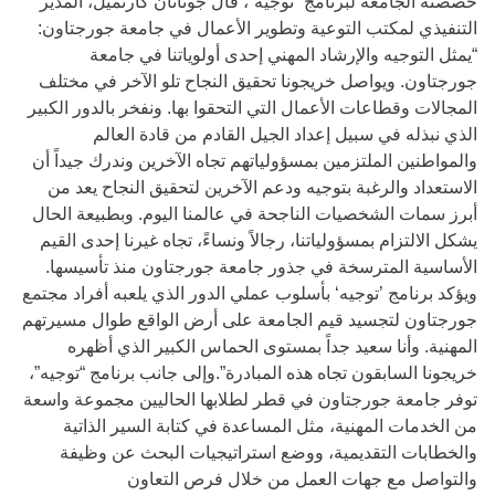
خصصته الجامعة لبرنامج “توجيه”، قال جوناثان كارتميل، المدير
التنفيذي لمكتب التوعية وتطوير الأعمال في جامعة جورجتاون:
“يمثل التوجيه والإرشاد المهني إحدى أولوياتنا في جامعة
جورجتاون. ويواصل خريجونا تحقيق النجاح تلو الآخر في مختلف
المجالات وقطاعات الأعمال التي التحقوا بها. ونفخر بالدور الكبير
الذي نبذله في سبيل إعداد الجيل القادم من قادة العالم
والمواطنين الملتزمين بمسؤولياتهم تجاه الآخرين وندرك جيداً أن
الاستعداد والرغبة بتوجيه ودعم الآخرين لتحقيق النجاح يعد من
أبرز سمات الشخصيات الناجحة في عالمنا اليوم. وبطبيعة الحال
يشكل الالتزام بمسؤولياتنا، رجالاً ونساءً، تجاه غيرنا إحدى القيم
الأساسية المترسخة في جذور جامعة جورجتاون منذ تأسيسها.
ويؤكد برنامج ’توجيه‘ بأسلوب عملي الدور الذي يلعبه أفراد مجتمع
جورجتاون لتجسيد قيم الجامعة على أرض الواقع طوال مسيرتهم
المهنية. وأنا سعيد جداً بمستوى الحماس الكبير الذي أظهره
خريجونا السابقون تجاه هذه المبادرة”.وإلى جانب برنامج “توجيه”،
توفر جامعة جورجتاون في قطر لطلابها الحاليين مجموعة واسعة
من الخدمات المهنية، مثل المساعدة في كتابة السير الذاتية
والخطابات التقديمية، ووضع استراتيجيات البحث عن وظيفة
والتواصل مع جهات العمل من خلال فرص التعاون