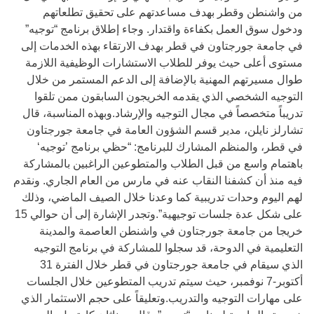
من واشنطن وقطر بهدف مساعدتهم على تحقيق تطلعاتهم
ودخول سوق العمل بكفاءة واقتدار. وجاء إطلاق برنامج “توجيه”
في جامعة جورجتاون في قطر بهدف الارتقاء بهذه الخدمات إلى
مستوى أعلى حيث يوفر للطلاب الاستشارات الوظيفية اللازمة
طوال مسيرتهم المهنية بالإضافة إلى الدعم المستمر من خلال
التوجيه الشخصي الذي يقدمه الخريجون السابقون ممن تلقوا
تدريباً متخصصاً في مجال التوجيه والإرشاد.وبهذه المناسبة، قال
تشارلز نايلن، مدير قسم الشؤون العامة في جامعة جورجتاون
في قطر، والمنظم المشارك للبرنامج: “حظي برنامج ’توجيه‘
باهتمام واسع من قبل الطلاب والمتطوعين الراغبين بالمشاركة
فيه منذ أن كشفنا النقاب عنه في مارس من العام الجاري. ونقدم
لهم اليوم وحدات تدريبية كما وعدنا خلال الصيف الماضي، وذلك
على شكل عدة جلسات توجيهية”.وتجدر الإشارة إلى أن حوالي 15
خريجا من جامعة جورجتاون في واشنطن العاصمة والمدينة
التعليمية في الدوحة، قد سجلوا للمشاركة في برنامج التوجيه
الذي سيقام في جامعة جورجتاون في قطر خلال الفترة 31
أكتوبر-7 نوفمبر، حيث سيتم تدريب المتطوعين خلال الجلسات
على مهارات التوجيه والتدريب.وتعليقاً على حجم الاستثمار الذي