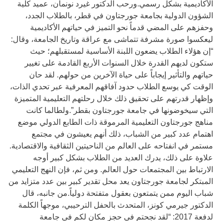
الأكاديمية بشكل رسمي.ورحب الدكتور غيرد نونمان، عميد كلية
الشؤون الدولية بجامعة جورجتاون في قطر، بالطلاب الجدد،
وحفزهم على المضي قدماً نحو التميز في حياتهم الأكاديمية
ليعكسوا صورة مشرفة تتماشى مع عراقة وتاريخ الجامعة، وقال:
“إن هؤلاء الطلاب يضعون اللبنة الأساسية لمستقبلهم؛ حيث
ستكون لديهم القدرة خلال السنوات الأربع القادمة على تغيير
حياتهم والتأثير إيجاباً على حياة الآخرين من حولهم. لقد حان
الوقت كي يوسع الطلاب حدود آفاقهم المعرفية عبر تحدي الذات،
وإظهار قدرتهم على تحقيق ذلك خلال رحلتهم التعليمية المتميزة
التي سيخوضونها في جامعة جورجتاون بقطر”.ولطالما كانت
مناهج جورجتاون التعليمية المرموقة ذات الطابع الدولي موضع
اهتمام عدد كبير من الشباب، ذلك أنهم يعيشون في مجتمع
مستمر في انفتاحه على العالم من الناحيتين الثقافية والاقتصادية.
علاوة على ذلك، يدرك العديد من الطلاب بشكل كبير أوجه
الارتباط بين المجتمعات حول العالم. ومن ثم، فإن النهج التعليمي
المبتكر لجامعة جورجتاون يعد محل تقدير كبير بين عدد متزايد من
شباب اليوم ممن يتمتعون بعقول متفتحة دولياً.من جانبه، قال
الدكتور جيرمي كونز، المتحدث بالحفل الترحيبي، موجهاً الكلمة
لدفعة 2017: “لقد نجحتم في حجز مكان لكم في جامعة