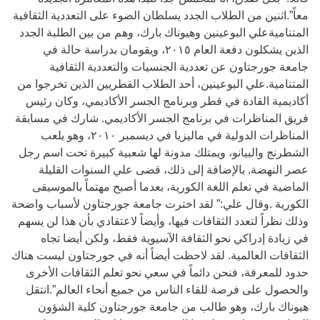
معاً”.اثنين من الطلاب الجدد يسلطان الضوء على التعددية الثقافية
المتناميةعلي البوعينين وهيوناك بارك، وهم من بين الطلبة الجدد
الذين يشكلون دفعة العام ٢٠١٥، ويقومان بدراسة حالة في
جامعة جورجتاون عن تعددية الجنسيات والتعددية الثقافية
المتنامية.علي البوعينين، أحد الطلاب القطريين الذين تخرجوا من
أكاديمية القادة في قطر وبرنامج الجسر الأكاديمي، وكان رئيس
فريق المناظرات في برنامج الجسر الأكاديمي. شارك في مسابقة
المناظرات الدولية في ماليزيا في ديسمبر ٢٠١٠، وهو يلعب
الشطرنج والبيانو، ويمتلك مدونة لها شعبية كبيرة تحت اسم رجل
عصر النهضة. بالإضافة إلى ذلك، قضى علي السنوات القليلة
الماضية في تعلم اللغة الكورية، بعدما أصبح مهتماً بالموسيقى
الكورية .وقال علي:” لقد اخترت جامعة جورجتاون لأسباب واضحة
وذلك نظراً لتعدد الثقافات فيها، وأيضاً لاعتقادي بأن هذا لن يسهم
في زيادة إدراكي نحو الثقافة الآسيوية فقط، ولكن أيضا تجاه
الثقافات العالمية. لقد لاحظت أيضاً أنه في جورجتاون ليست هناك
حدود للمعرفة، فنحن دائماً في سعي نحو تعلم الثقافات الأخرى
والحصول على فرصة للقاء الناس من جميع أنحاء العالم”.انتقل
هيوناك بارك، وهو طالب من جامعة جورجتاون كلية الشؤون