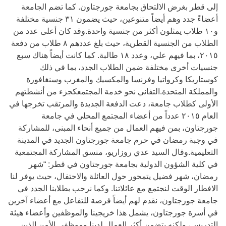
إلى قطر بغرض الالتحاق بجامعة جورجتاون. كما تضم الجامعة
أعضاءً جدد وهم أيضاً متنوعين، حيث يضمون ٣١ جنسية مختلفة
و١٠ طلاب يمثلون أكثر من جنسية واحدة.وقد كان أعلى عدد من
الطلاب من الجنسية القطرية، حيث بلغ عددهم ٨ طلاب من دفعة
٢٠١٥، بما فيهم علي، وعدد ١٨ طالبة. كما كانت أيضاً هناك سبع
جنسيات أخرى مختلفة ضمن الطلاب الجدد، بما في ذلك
كوستاريكا وكرواتيا وفرنسا والمكسيك والمغرب وسنغافورة
والمملكة المتحدة.التفاني نحو خدمة المجتمعكجزء من أنشطتهم
الأولى كطلاب جامعة، دعت الدفعة الجديدة والمرتقب تخرجها في
العام ٢٠١٥ عدداً من أعضاء المجتمع المحلي في جامعة
جورجتاون، بمن فيهم العمال من جميع أنحاء المبنى، للمشاركة
في وجبة رمضان في حرم جامعة جورجتاون الجديد في المدينة
التعليمية.وقال السيد عدي روزاريو، منسق المشاركة المجتمعية
في كلية الشؤون الدولية بجامعة جورجتاون في قطر: “شهر
رمضان، شهر فضيل يتمحور حول العائلة والاحتفال، حيث يوفر لنا
الافطار الوقت لنجتمع مع عائلاتنا. وكما نرحب بطلابنا الجدد في
جامعة جورجتاون، نقدم لهم أيضاً فرصة للتفاعل مع أعضاء آخرين
في أسرة جورجتاون، يشمل هذا خريجينا والموظفين وأعضاء هيئة
التدريس، ولكنه يتضمن أكثر العمال لدينا وموظفي الأمن الذين