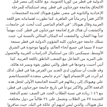
الدولية في قطر من كوريا الجنوبية، مع عائلته إلى مصر قبل
الالتحاق بجامعة جورجتاون في قطر. وبعد استكماله للمرحلة
الإعدادية والثانوية في مصر، تطوع هيوناك لخدمة المجتمعات
الأكثر فقراً وحرماناً في القاهرة، كما تطورت اهتماماته نحو اللغة
العربية.وقال هيوناك: “في العام الماضي كنت أبحث عن جامعات،
واكتشفت أن هناك فرع لجامعة جورجتاون في قطر. كنت مهتماً
جداً بهذا الشأن، واكتشفت أنه المكان المثالي بالنسبة لي، حيث
تمتلك جامعة جورجتاون كلية الشؤون الدولية في قطر سمعة
جيدة لا سيما في جميع أنحاء العالم، وكونها موجودة في الشرق
الأوسط، سيمكنني ذلك من استكمال الدراسات العربية والحصول
على المزيد من التفاعل مع الشعب الناطق باللغة العربية. كما
أنني أحببت وجودها في قطر والتي تتطور بقوة وبسرعة هائلة،
وقد ظننت أن ستكون لدي العديد من الفرص هنا في قطر، لذلك
لم أتردد في الانضمام إليها. “حرم جامعي متعددة الجنسياتانضم
علي وهيوناك إلى زملائهم في السنة الجامعية الأولى لجعل هذه
الدفعة الأكبر والأكثر تنوعاً في تاريخ جامعة جورجتاون في قطر،
مع ٤٦ ٪ زيادة في نسبة الطلاب الجدد في الصف. تضم الدفعة
الجديدة ٧٧ من الطلاب وتشمل على ٢٤ طالباً من دول مختلفة،
مثل هيوناك، والذين ليس لديهم أي عائلة في البلد، حيث سافروا