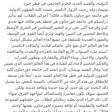
الدولية، والعميد الجديد للحرم الجامعي في قطر جيرد
نونيمان.وقد رحبت كارول لانكستر عميدة كلية الشؤون الدولية
في جامعة جورجتاون بالطلاب قائلة:” أعزائي الطلاب: لقد بدأتم
دراستكم في جامعة جورجتاون في لحظة تغير هائلة، فيها تحدي
كبير وفرصة أكبر. نحن نرى التغيير السياسي في الشرق الأوسط،
ونلاحظ التحسن في الصين والهند. ونرى أيضاً القوى في الوسط،
والصورة الجديدة للسلطة في جميع أنحاء العالم تتشكل أمامنا.
هذا هو العالم الذي يقع على عاتقكم قيادته.”وأضافت لانكستر:
“سيتم ملء السنوات الأربع القادمة بالقراءة والتحدث والمناقشة
والحوار، والاختبار، وبناء الأفكار والمعارف، وتطوير القدرات
والحكم الحاسم لإعدادكم للقيادة في هذا العالم الجديد الذي نعيش
فيه”.وقال العميد نونيمان، الذي انضم الى جامعة جورجتاون كلية
الشؤون الدولية في قطر هذا العام كعميد جديد، “معاً نحن نستعد
للانطلاق في هذه الرحلة من الاكتشاف. بالنسبة للبعض منا يشمل
ذلك البحث عن بلدٍ جديد، أو بيئة جديدة وثقافة جديدة. ولكن
للجميع، سوف تكون مغامرة واستكشاف لمواجهة الفرق، سواء
كان ذلك الثراء الذي يجلبه زملائكم الطلاب من خلفياتهم المتنوعة
الثقافية والتعليمية، أو ثقافة متميزة لجورجتاون نفسها “وختم
قائلاً:” بكل صدق، أنا متحمس جداً لنبدأ هذه المغامرة الجديدة