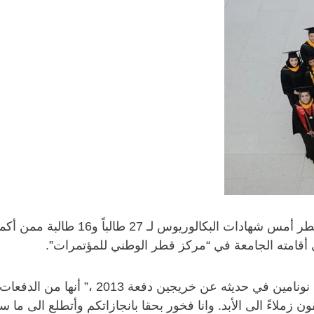
سلمت كلية الشؤون الدولية بجامعة جور
 أقامته الجامعة في “مركز قطر الوطني للمؤتمرات”.
وأشار عميد جامعة جورجتاون في قطر، الدكتور
ن زملاءً الى الأبد. وانا فخور بحقا بانجازاتكم وأتطلع الى ما