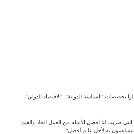
جتاون في قطر أمس شهادات البكالوريوس لـ 27 طالباً و16 طالبة ممن أكملوا تخصصات “السياسة الدولية”، “الاقتصاد الدولي”،
 غيرد نونامين في حديثه عن خريجين دفعة 2013 ،” أنها من الدفعات التي ضربت لنا أفضل الأمثله من العمل الجاد والقيم
 ستتساهمون به لأجل عالم أفضل” .