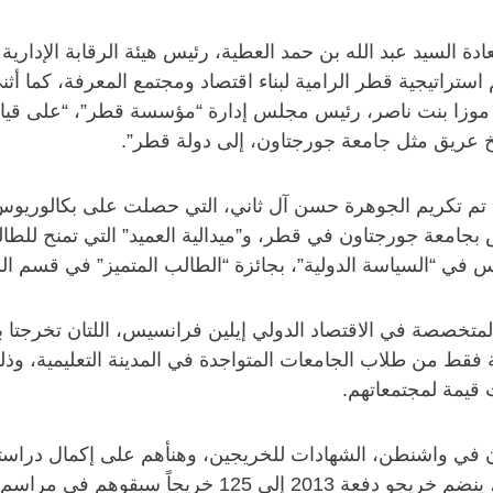
 سعادة السيد عبد الله بن حمد العطية، رئيس هيئة الرقابة الإدا
استراتيجية قطر الرامية لبناء اقتصاد ومجتمع المعرفة، كما أ
 موزا بنت ناصر، رئيس مجلس إدارة “مؤسسة قطر”، “على قيادت
خ عريق مثل جامعة جورجتاون، إلى دولة قطر”.
تم تكريم الجوهرة حسن آل ثاني، التي حصلت على بكالوريوس ال
يس بجامعة جورجتاون في قطر، و”ميدالية العميد” التي تمنح ل
 في “السياسة الدولية”، بجائزة “الطالب المتميز” في قسم الس
متخصصة في الاقتصاد الدولي إيلين فرانسيس، اللتان تخرجتا 
تمنح هذه الجائزة لستة فقط من طلاب الجامعات المتواجدة في المدينة التعل
ت قيمة لمجتمعاتهم.
 في واشنطن، الشهادات للخريجين، وهنأهم على إكمال دراستهم 
من العمل الدؤوب والتفاني والجهد المتواصل. وبذلك، ينض