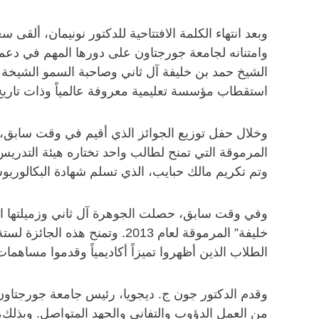
وبعد انتهاء الكلمة الافتتاحية للدكتور نونيمان، ألقى
وامتنانه لجامعة جورجتاون على دورها المهم في دعم 
الشيخ حمد بن خليفة آل ثاني وصاحبة السمو الشيخة
استقطاب مؤسسة تعليمية معروفة عالمياً وذات تاري
وخلال حفل توزيع الجوائز الذي أقيم في وقت سابق، 
المرموقة التي تمنح لطالب واحد تختاره هيئة التدر
وتم تكريم مالك حبايب، الذي تسلم شهادة البكالوريوس
وفي وقت سابق، حصلت الجوهرة آل ثاني وزميلتها ال
خليفة” المرموقة لعام 2013. و
الطلاب الذين أظهروا تميزاً أكاديمياً وقدموا مساهما
وقدم الدكتور جون ج. ديجويا، رئيس جامعة جورجتاون