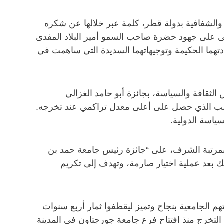
رية والشفافية بدولة قطر، كلمة عبر خلالها عن شكره
ثنى على جهود حضرة صاحب السمو أمير البلاد المفدى
هما الحكيمة وتوجيهاتهما السديدة التي ساهمت في
ثقافة والسياسة، بجائزة أبو حامد الغزالي
لطالب الذي حصل على أعلى معدل تراكمي عند تخرجه.
ياسة الدولية.
بمرتبة الشرف، على “جائزة رئيس جامعة حمد بن
يمية، وذلك بعد عملية اختيار صارمة، وتهدف إلى تكريم
الجامعية بنجاح وتميز ليقطفوا ثمار أربع سنوات
م خريجو دفعة 2013 إلى 125 خريجاً سبقوهم في مراسم التخرج منذ افتتاح فرع جامعة جورجتاون في المدينة