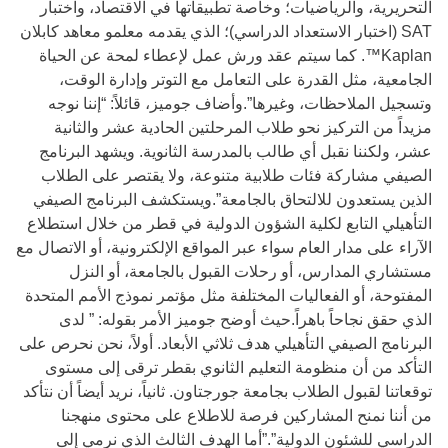
التحريرية، والرياضيات؛ وخاصة تطبيقاتها في الاقتصاد، واختبار
SAT (اختبار الاستعداد الدراسي)؛ الذي يقدمه معلمو معاهد كابلان
Kaplan™. كما سيتم عقد ورش عمل لإعطاء لمحة عن الحياة
الجامعية، مثل القدرة على التعامل مع التوتر وإدارة الوقت،
وتسجيل الملاحظات، وغيرها”.وأضاف جوميز، قائلاً: “إننا نوجه
مزيداً من التركيز نحو طلاب المرحلتين الحادية عشر والثانية
عشر، ولكننا نقبل أي طالب بالمدرسة الثانوية. ويشهد البرنامج
الصيفي مشاركة فئات طلابية متنوعة، ولا يقتصر على الطلاب
الذين يستعدون للالتحاق بالجامعة”.ويستكشف البرنامج الصيفي
التأهيلي التابع لكلية الشؤون الدولية في قطر من خلال استطلاع
الآراء على مدار العام سواء عبر المواقع الإلكترونية، أو الاتصال مع
مستشاري المدارس، أو رحلات القبول بالجامعة، أو النزل
المفتوحة، أو الفعاليات المختلفة مثل مؤتمر نموذج الأمم المتحدة
الذي حقق نجاحاً باهراً.حيث أوضح جوميز الأمر بقوله: ” لدى
البرنامج الصيفي التأهيلي هدف ثلاثي الأبعاد. أولاً، نحن نحرص على
التأكد من أن منظومة التعليم الثانوي بقطر ترقى إلى مستوى
توقعاتنا لقبول الطلاب بجامعة جورجتاون. ثانياً، نريد أيضاً أن نتأكد
من أننا نمنح المشاركين فرصة للاطلاع على محتوى منهجنا
الدراسي للشئون الدولية”.”أما الهدف الثالث الذي نرمي إلى