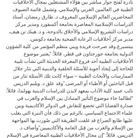
نادرة لفتح حوار مباشر بين هؤلاء المشتغلين بمجال الأخلاقيات
الطبية في العالمين الغربي والإسلامي. وتشمل قائمة الضيوف
المحاضرين العالم الإسلامي المعروف د. طارق رمضان، أستاذ
الدراسات الإسلامية المعاصرة بجامعة أكسفورد ومدير مركز
دراسات التشريع الإسلامي والأخلاق بالدوحة، و د. هينك تن هيف،
مدير مركز أخلاقيات الرعاية الصحية بجامعة دكونس،
بيتسبرغ.وقد صرحت فريدة ويبي منظم المؤتمر من كلية الشؤون
الدولية بجامعة جورجتاون في قطر، قائلاً: “يعتبر موضوع
الأخلاقيات الطبية أحد فروع المعرفة الحديثة التي نشأت تلبية
للحاجة إلى إيجاد أجوبة للأسئلة الخلقية والدينية التي تثار خلال
الممارسات والأبحاث الطبية – سواء كانت تلك الأسئلة تثار من
قبل الباحثين أو الأطباء أو المرضى.”وقد علق د. ويليم الدريس
نائب عميد كلية الآداب بمعهد لايدن للدراسات الدينية بهولندا، قائلاً:
“لطالما جاء موضوع التأثير المتبادل بين الإسلام والغرب في
صدارة القضايا التي تخضع للنقاش في الدوائر الأكاديمية وبين
علماء الاجتماع السياسي. بالرغم من ذلك فأن النبرة التي يغلب
عليها طابع الصراع قد غلفت الطريقة التي صُورت بها المواجهة
بين الإسلام والغرب من قِبَل العامة والأكاديميين”وأضاف د.
الدريس، قائلاً: “إن مجال الأخلاقيات الطبية المعاصرة في الإسلام