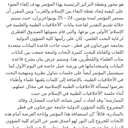
هو محور ونقطة التركيز الرئيسية بهذا المؤتمر بهدف إلقاء الضوء
على كيفية إيجاد نقطة التقاء بين الإسلام والغرب”.ومن المقرر أن
يستمر المؤتمر لمدة يومين، 24 – 25 يونيو/حزيران، حيث سيتم
خلاله تقديم التقدير لقاعدة بيانات “الأخلاقيات الطبية والعلمية في
الإسلام” الأولى من نوعها. والتي قام بتمويلها الصندوق القطري
لرعاية البحث العلمي، كان على رأسها كلية الشؤون الدولية
بجامعة جورجتاون في قطر ، حيث جاءت قاعدة البيانات متعددة
اللغات والقابلة للبحث كثمرة لأبحاث واسعة جمعت بين كتابات
مئات العلماء والمُنظِّرين. هذا، وسيتم عرض بيان يشرح قاعدة
البيانات واستخداماتها في ورشة عمل خاصة في اليوم الأول.كما
سيشتمل المؤتمر أيضاً على جلسات تتناول نظرية ومنهجية البحث
في الأخلاقيات الطبية، بالإضافة إلى كلمات يلقيها علماء وأطباء
تعرضوا لمسألة الأخلاقيات الطبية الإسلامية في مجال عملهم،
أثناء جلسة “الأخلاقيات الطبية في الإسلام من حيث
الممارسة”.وقد أشاد د. أيمن شبانة، الباحث المشارك وقائد
المشروع بكلية الشؤون الدولية جامعة جورجتاون في قطر
بالمبادرة، قائلاً: “إن استضافة هذا المؤتمر وإتاحة الفرصة أمام هذه
الأبحاث للخروج إلى النور لهو أصدق تعبير عن التزام كلية الشؤون
الدولية بجامعة جورجتاون في قطر بتطوير البحث العلمي حول