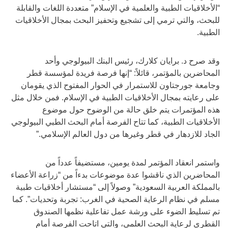
“الأخلاقيات الطبية والعلمية في الإسلام” متعددة اللغات والقابلة
للبحث، والتي ترمي إلى تشجيع وتحفيز البحث بمجال الأخلاقيات
الطبية.
وقد صرح د. برايان كلارك، رئيس البنك البيولوجي وأحد
المحاضرين بالمؤتمر، قائلاً: “إنها فرصة فريدة لمؤسسة قطر
وجامعة جورجتاون للاستمرار في الحوار المفتوح الذي يقومان
على رعايته بمجال الأخلاقيات الطبية في الإسلام. فمن خلال مثل
هذه المؤتمرات يتم خلق حالة من الوضوح حول موضوع
الأخلاقيات الطبية، كما تتاح الفرصة أمام البحث الطبي البيولوجي
الجاد للازدهار في قطر وغيرها من دول العالم الإسلامي.”
واستمر انعقاد المؤتمر لمدة يومين، مستضيفاً عدداً من
المحاضرين الذي ناقشوا عدة موضوعات بدءاً من “زراعة الأعضاء
بالمملكة العربية السعودية” وصولاً إلى “مستشار أخلاقيات طبية
مسلم في نظام الرعاية الصحية في الغرب: تجربة وتحديات”. كما
تم تسليط الضوء على ورشة عمل تفاعلية نظمها الصندوق
القطري لرعاية البحث العلمي، والتي اتاحت الفرصة أمام